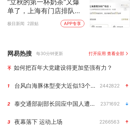
“立秋的第一杯奶茶”又爆
单了，上海有门店排队超
500杯，店员：今天奶茶
极目新闻
2跟贴
APP专享
店都很忙，要等2个多小
时
网易热搜
每30分钟更新
打开应用 查看全部
如何把百年大党建设得更加坚强有力？
台风白海豚体型变大近似13个浙江面积
2442822
1
泰交通部副部长回应中国人遭歧视手势
2371692
2
夜幕落下 运动上场
2266563
3