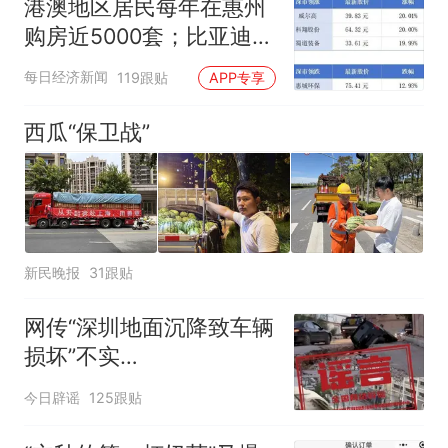
港澳地区居民每年在惠州
购房近5000套；比亚迪销
量跻身全球车企第六丨大
每日经济新闻
119跟贴
APP专享
湾区财经早参
西瓜“保卫战”
新民晚报
31跟贴
网传“深圳地面沉降致车辆
损坏”不实
（2026·08·06）
今日辟谣
125跟贴