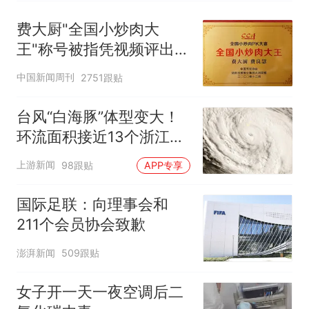
费大厨"全国小炒肉大
王"称号被指凭视频评出
官方回应
中国新闻周刊
2751跟贴
台风“白海豚”体型变大！
环流面积接近13个浙江那
么大
上游新闻
98跟贴
APP专享
国际足联：向理事会和
211个会员协会致歉
澎湃新闻
509跟贴
女子开一天一夜空调后二