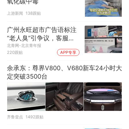
氧化碳中毒
上游新闻
138跟贴
广州永旺超市广告语标注
“老人臭”引争议，客服回
应
北青网-北京青年报
220跟贴
APP专享
余承东：尊界V800、V680新车24小时大
定突破3500台
齐鲁壹点
1492跟贴