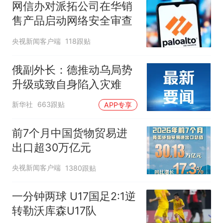
网信办对派拓公司在华销
售产品启动网络安全审查
央视新闻客户端
118跟贴
俄副外长：德推动乌局势
升级或致自身陷入灾难
新华社
663跟贴
APP专享
前7个月中国货物贸易进
出口超30万亿元
央视新闻客户端
1380跟贴
一分钟两球 U17国足2:1逆
转勒沃库森U17队