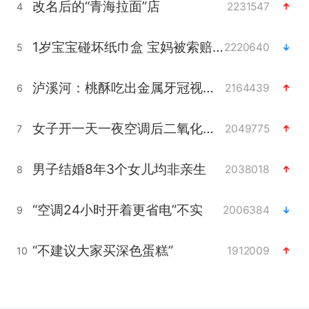
改名后的“青海拉面”店
2231547
4
1岁宝宝碰坏纸巾盒 宝妈被索赔924元
2220640
5
泸溪河：桃酥吃出金属牙冠视频不实
2164439
6
女子开一天一夜空调后二氧化碳中毒
2049775
7
男子结婚8年3个女儿均非亲生
2038018
8
“空调24小时开着更省电”不实
2006384
9
“不建议大家买深色蛋糕”
1912009
10