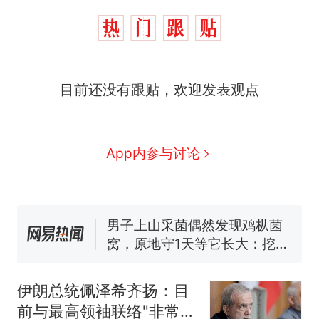
那个在床头放菜刀的女孩，
热
目前还没有跟贴，欢迎发表观点
因老师一句“跟我回家”改写了
人生
制裁瓜子饺子，美国怕什
新
么？
费大厨“全国小炒肉大王”称
App内参与讨论
号，仅凭视频评出？中国烹饪
协会回应
男子上山采菌偶然发现鸡枞菌
窝，原地守1天等它长大：挖了
140多朵
美国渔民钓获鲨鱼徒手将其拽
回大海 目击者直呼震惊 （视频
来源：参考消息）
笔试第一被第二名传话劝弃考
官方通报
伊朗总统佩泽希齐扬：目
那个在床头放菜刀的女孩，
热
前与最高领袖联络"非常困