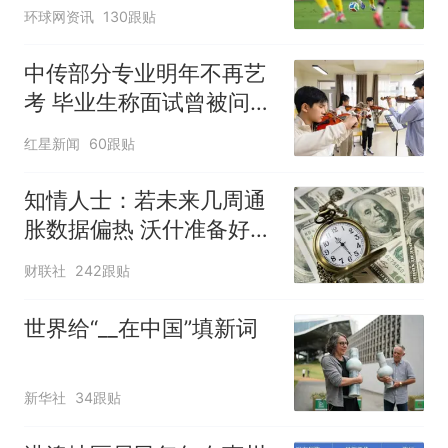
环球网资讯
130跟贴
中传部分专业明年不再艺
考 毕业生称面试曾被问
“如何策划晚会” 专家：遏
红星新闻
60跟贴
制“艺考捷径化”
知情人士：若未来几周通
胀数据偏热 沃什准备好加
息
财联社
242跟贴
世界给“__在中国”填新词
新华社
34跟贴