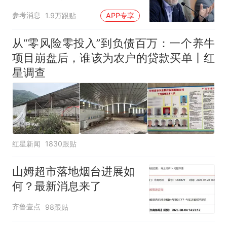
因老师一句“跟我回家”改写了
难"
人生
参考消息
1.9万跟贴
APP专享
从“零风险零投入”到负债百万：一个养牛
项目崩盘后，谁该为农户的贷款买单丨红
星调查
红星新闻
1830跟贴
山姆超市落地烟台进展如
何？最新消息来了
齐鲁壹点
98跟贴