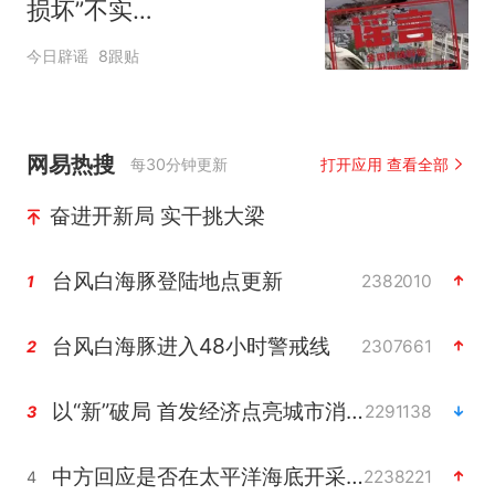
损坏”不实
（2026·08·06）
今日辟谣
8跟贴
网易热搜
每30分钟更新
打开应用 查看全部
奋进开新局 实干挑大梁
台风白海豚登陆地点更新
2382010
1
台风白海豚进入48小时警戒线
2307661
2
以“新”破局 首发经济点亮城市消费活力
2291138
3
中方回应是否在太平洋海底开采稀土
2238221
4