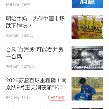
证券时报
7跟贴
明治牛奶，为何中国市场
跌下神坛？
蓝鲸新闻
29跟贴
台风“白海豚”可能吞并另
一台风
央视新闻
207跟贴
2026苏超百球里程碑！南
京队9号王天润获颁“100”
纪念球衣
现代快报
1跟贴
APP专享