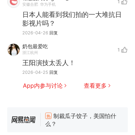
1
安徽合肥
华为手机
日本人能看到我们拍的一大堆抗日
影视片吗？
2026-04-26
回复
奶包最爱吃
1
浙江杭州
王阳演技太丢人！
2026-04-25
回复
App内参与讨论
查看更多
制裁瓜子饺子，美国怕什
热
么？
费大厨“全国小炒肉大王”称
新