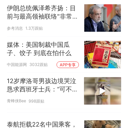
号，仅凭视频评出？中国烹饪
伊朗总统佩泽希齐扬：目
协会回应
男子上山采菌偶然发现鸡枞菌
前与最高领袖联络"非常困
窝，原地守1天等它长大：挖了
难"
140多朵
美国渔民钓获鲨鱼徒手将其拽
参考消息
1.3万跟贴
回大海 目击者直呼震惊 （视频
来源：参考消息）
那个在床头放菜刀的女孩，因
媒体：美国制裁中国瓜
老师一句“跟我回家”改写了人
子、饺子 到底在怕什么
生
笔试第一被第二名传话劝弃考
中国能源网
3032跟贴
APP专享
官方通报
制裁瓜子饺子，美国怕什
热
12岁摩洛哥男孩边境哭泣
么？
恳求西班牙士兵：“可不可
以不要把我遣返回国”
青蜂侠Bee
998跟贴
泰航拒载22名中国乘客，