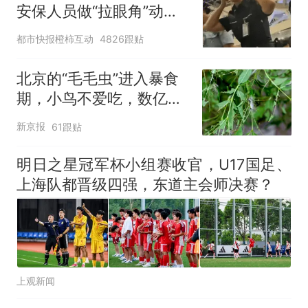
安保人员做“拉眼角”动
作，泰国机场最新回应：
都市快报橙柿互动
4826跟贴
拒绝登机决定由航司作
出；亲历者：曾承诺免费
北京的“毛毛虫”进入暴食
改签但没兑现
期，小鸟不爱吃，数亿头
小蜂迎战
新京报
61跟贴
明日之星冠军杯小组赛收官，U17国足、
上海队都晋级四强，东道主会师决赛？
上观新闻