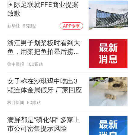
国际足联就FFE商业提案
致歉
新华社
65跟贴
APP专享
浙江男子划桨板时看到大
鱼，用桨把鱼拍晕后捞
起；当事人：鱼重7斤6
鲁中晨报
100跟贴
两，做成红烧辣子鱼块，
味道很好
女子称在沙琪玛中吃出3
颗连体金属假牙 厂家回应
极目新闻
60跟贴
满屏都是“磷化铟” 多家上
市公司密集提示风险