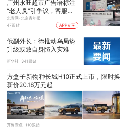
广州永旺超市广告语标注
“老人臭”引争议，客服回
应
北青网-北京青年报
47跟贴
APP专享
俄副外长：德推动乌局势
升级或致自身陷入灾难
新华社
341跟贴
方盒子新物种长城H10正式上市，限时换
新价20.18万元起
齐鲁壹点
110跟贴