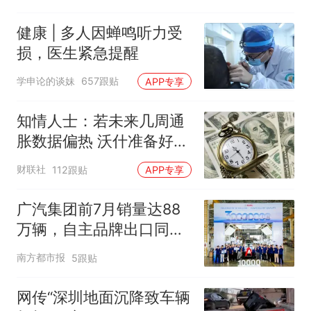
健康 | 多人因蝉鸣听力受
损，医生紧急提醒
学申论的谈妹
657跟贴
APP专享
知情人士：若未来几周通
胀数据偏热 沃什准备好加
息
财联社
112跟贴
APP专享
广汽集团前7月销量达88
万辆，自主品牌出口同比
增130%
南方都市报
5跟贴
网传“深圳地面沉降致车辆