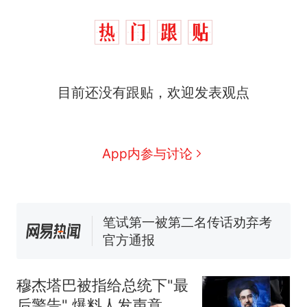
那个在床头放菜刀的女孩，
热
目前还没有跟贴，欢迎发表观点
因老师一句“跟我回家”改写了
人生
费大厨“全国小炒肉大王”称
新
号，仅凭视频评出？中国烹饪
协会回应
台风"白海豚"中心附近最大风
App内参与讨论
力已达15级 最新研判
佛山一中学招聘物理教师，笔
试前13名均遭淘汰？教育局：
已叫停招聘，成立调查组全面
笔试第一被第二名传话劝弃考
核查
官方通报
搬家报价570元，搬到楼下交
5060元才肯搬上楼！女子傻眼
穆杰塔巴被指给总统下"最
了……
那个在床头放菜刀的女孩，
热
后警告" 爆料人发声意味