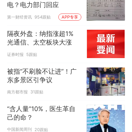
电？电力部门回应
第一财经资讯
954跟贴
APP专享
隔夜外盘：纳指涨超1%
光通信、太空板块大涨
证券时报
5跟贴
被指“不刷脸不让进”！广
东多景区引争议
南方都市报
31跟贴
“含人量”10%，医生革自
己的命？
中国新闻周刊
20跟贴