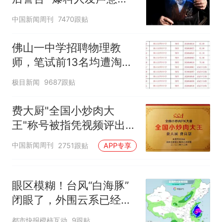
因老师一句“跟我回家”改写了
深长
人生
中国新闻周刊
7470跟贴
佛山一中学招聘物理教
师，笔试前13名均遭淘
汰？教育局：已叫停招
极目新闻
9687跟贴
聘，成立调查组全面核查
费大厨"全国小炒肉大
王"称号被指凭视频评出
官方回应
中国新闻周刊
2751跟贴
APP专享
眼区模糊！台风“白海豚”
闭眼了，外围云系已经触
及浙江，浙江、上海等地
都市快报橙柿互动
9跟贴