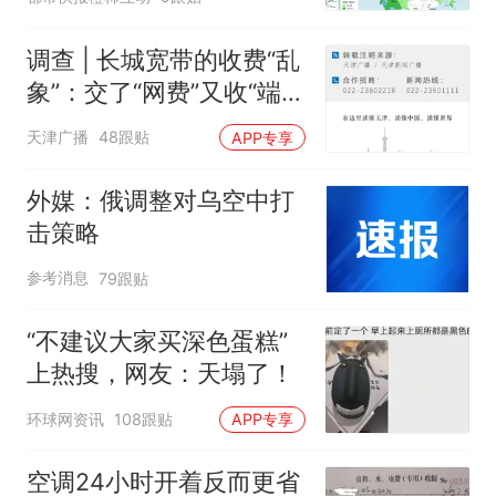
位于台风危险半圆
调查 | 长城宽带的收费“乱
象”：交了“网费”又收“端口
费”，退费没着落，使用期
天津广播
48跟贴
APP专享
可延长到2037年
外媒：俄调整对乌空中打
击策略
参考消息
79跟贴
“不建议大家买深色蛋糕”
上热搜，网友：天塌了！
环球网资讯
108跟贴
APP专享
空调24小时开着反而更省