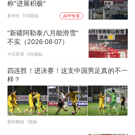
称"进展积极"
新华社
104跟贴
APP专享
“新疆阿勒泰八月能滑雪”
不实（2026·08·07）
今日辟谣
100跟贴
四连胜！进决赛！这支中国男足真的不一
样？
新民晚报
1跟贴