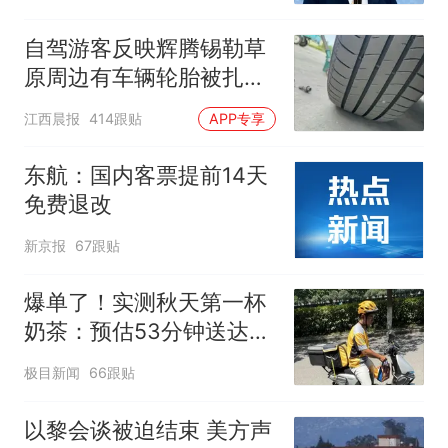
自驾游客反映辉腾锡勒草
原周边有车辆轮胎被扎，
修理店铺换胎价格高达千
江西晨报
414跟贴
APP专享
元，官方发布情况通报
东航：国内客票提前14天
免费退改
新京报
67跟贴
爆单了！实测秋天第一杯
奶茶：预估53分钟送达，
实际耗时92分钟
极目新闻
66跟贴
以黎会谈被迫结束 美方声