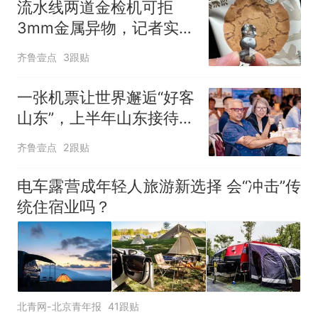
流水线两道金检机可拒
3mm金属异物，记者实探
泸溪河车间！公司回应为
齐鲁壹点
3跟贴
何选择谅解
一张机票让世界邂逅“好客
山东”，上半年山东接待入
境游客增长44.2%
齐鲁壹点
2跟贴
电车露营成年轻人旅游新选择 会“冲击”传
统住宿业吗？
北青网-北京青年报
41跟贴