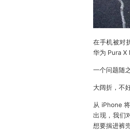
在手机被对
华为 Pur
一个问题随
大阔折，不
从 iPhon
出现，我们
想要揣进裤