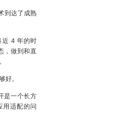
技术到达了成熟
近 4 年的时
态，做到和直
。
够好。
开是一个长方
应用适配的问