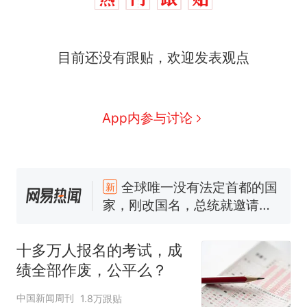
目前还没有跟贴，欢迎发表观点
App内参与讨论
十多万人报名的考试，成绩
热
全部作废，公平么？
全球唯一没有法定首都的国
新
家，刚改国名，总统就邀请中
国大使骑行绕了几乎整个国境
搬家报价570元，搬到楼下交
线一圈，还曾两次到中国寻根
5060元才肯搬上楼！女子傻眼
十多万人报名的考试，成
了……
视频丨只要一枚命中就能让航
绩全部作废，公平么？
母瘫痪 轰-6J实力有多强？
空调24小时开着反而更省电？
中国新闻周刊
1.8万跟贴