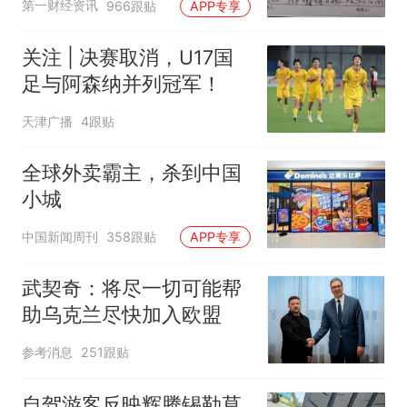
第一财经资讯
966跟贴
APP专享
关注 | 决赛取消，U17国
足与阿森纳并列冠军！
天津广播
4跟贴
全球外卖霸主，杀到中国
小城
中国新闻周刊
358跟贴
APP专享
武契奇：将尽一切可能帮
助乌克兰尽快加入欧盟
参考消息
251跟贴
自驾游客反映辉腾锡勒草