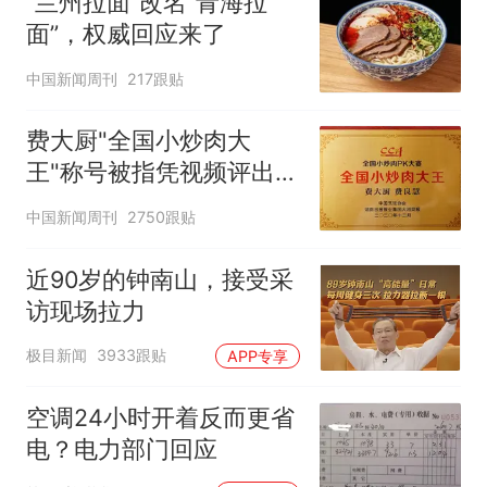
“兰州拉面”改名“青海拉
面”，权威回应来了
中国新闻周刊
217跟贴
费大厨"全国小炒肉大
王"称号被指凭视频评出
官方回应
中国新闻周刊
2750跟贴
近90岁的钟南山，接受采
访现场拉力
极目新闻
3933跟贴
APP专享
空调24小时开着反而更省
电？电力部门回应