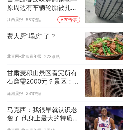
原周边有车辆轮胎被扎，
修理店铺换胎价格高达千
江西晨报
581跟贴
APP专享
元，官方发布情况通报
费大厨“塌房”了？
北青网-北京青年报
273跟贴
甘肃麦积山景区看完所有
石窟需2000元？景区：部
分石窟受特别保护，游客
潇湘晨报
281跟贴
可按需买
马克西：我很早就认识老
詹了 他身上最大的特质就
是谦逊