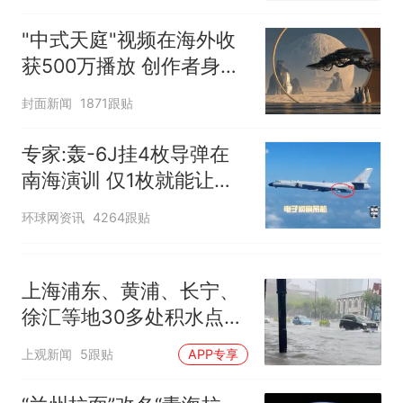
电力部门回应
佛山一中学招聘物理教师，笔
"中式天庭"视频在海外收
试前13名均遭淘汰？教育局：
获500万播放 创作者身份
已叫停招聘，成立调查组全面
十多万人报名的考试，成绩
热
披露
封面新闻
核查
1871跟贴
全部作废，公平么？
专家:轰-6J挂4枚导弹在
南海演训 仅1枚就能让航
母瘫痪
环球网资讯
4264跟贴
上海浦东、黄浦、长宁、
徐汇等地30多处积水点正
在抢排
上观新闻
5跟贴
APP专享