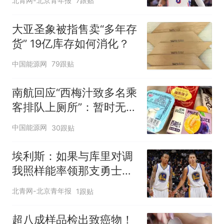
北青网-北京青年报
7跟贴
大亚圣象被指售卖“多年存
货” 19亿库存如何消化？
中国能源网
79跟贴
南航回应“西梅汁致多名乘
客排队上厕所”：暂时无法
核查是否发放西梅汁
中国能源网
30跟贴
埃利斯：如果与库里对调
我照样能率领那支勇士取
得现在的成就
北青网-北京青年报
1跟贴
超八成样品检出致癌物！