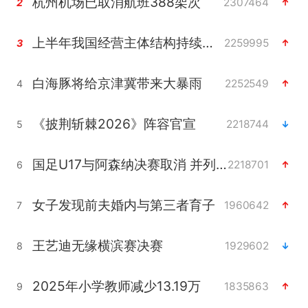
杭州机场已取消航班388架次
2307464
2
上半年我国经营主体结构持续优化
2259995
3
白海豚将给京津冀带来大暴雨
2252549
4
《披荆斩棘2026》阵容官宣
2218744
5
国足U17与阿森纳决赛取消 并列冠军
2218701
6
女子发现前夫婚内与第三者育子
1960642
7
王艺迪无缘横滨赛决赛
1929602
8
2025年小学教师减少13.19万
1835863
9