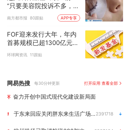
“只要美容院投诉不多，店
家就不会更换产品”
南方都市报
80跟贴
APP专享
FOF迎来发行大年，年内
首募规模已超1300亿元创
历史新高
环球网资讯
11跟贴
网易热搜
每30分钟更新
打开应用 查看全部
奋力开创中国式现代化建设新局面
于东来回应关闭胖东来生活广场店
2391718
1