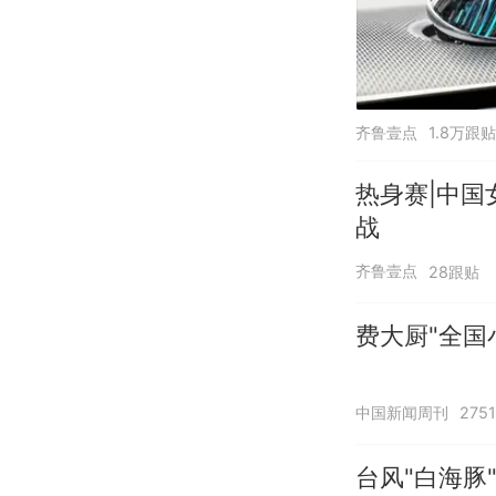
齐鲁壹点
1.8万跟贴
热身赛|中国
战
齐鲁壹点
28跟贴
费大厨"全国
中国新闻周刊
275
台风"白海豚