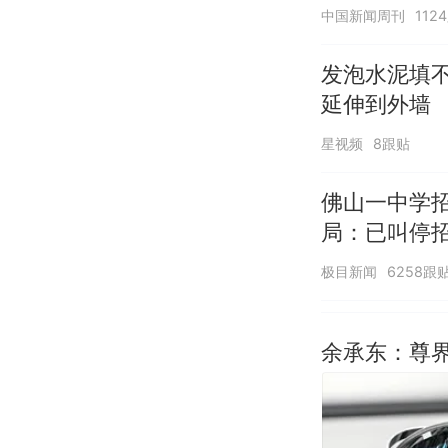
中国新闻周刊
112
发泡水泥填
延伸到外墙
星视频
8跟贴
佛山一中学
局：已叫停
极目新闻
6258跟
余承东：尊界