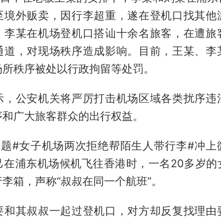
至境外贩卖，因行李超重，遂在登机口找其他
，李某在机场登机口搭讪十余名旅客，在遭旅
通道，对现场秩序造成影响。目前，王某、李
场所秩序被处以行政拘留等处罚。
示，公安机关将严厉打击机场区域各类扰序违
序和广大旅客群众的出行权益。
，话题#女子机场两次拒绝帮陌生人带行李#冲上
己在浦东机场候机飞往香港时，一名20多岁的
李箱，声称“叔叔在同一个航班”。
要和其叔叔一起过登机口，对方却反复找理由