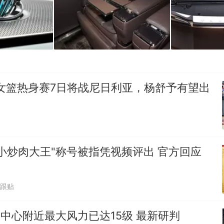
女篮热身赛7日将战尼日利亚，杨舒予有望出
小炒肉大王"称号被指凭视频评出 官方回应
1跟贴
"中心附近最大风力已达15级 最新研判