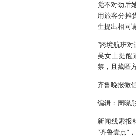
觉不对劲后
用旅客分摊
生提出相同
“跨境航班
吴女士提醒
禁，且藏匿
齐鲁晚报微
编辑：周晓
新闻线索报
“齐鲁壹点”