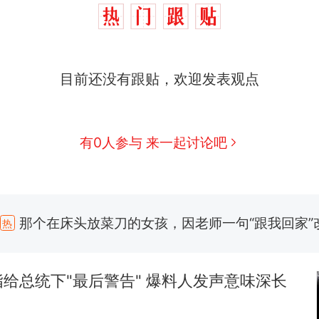
目前还没有跟贴，欢迎发表观点
有0人参与 来一起讨论吧
那个在床头放菜刀的女孩，因老师一句“跟我回家”
热
费大厨“全国小炒肉大王”称号，仅凭视频评出？中
新
应
给总统下"最后警告" 爆料人发声意味深长
美国渔民钓获鲨鱼徒手将其拽回大海 目击者直呼震惊
参考消息）