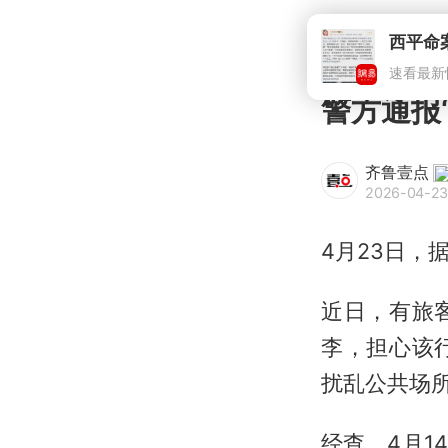
警方通报
齐鲁壹点
2026-04-23
4月23日，
近日，有旅
李，担心该
扰乱公共场
经查，4月