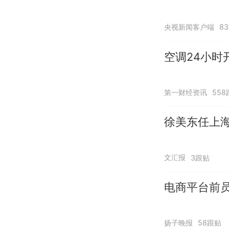
央视新闻客户端
8
空调24小时
第一财经资讯
558
徐美东任上
文汇报
3跟贴
电商平台前员
扬子晚报
58跟贴