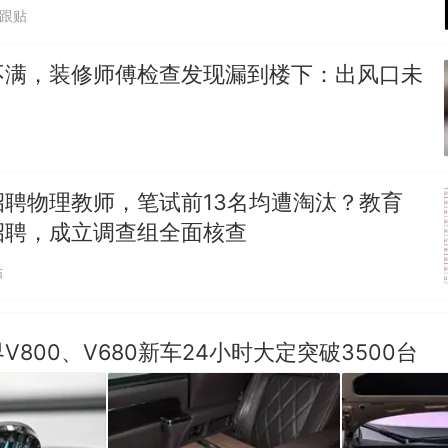
4跟贴
笔试第一被第二名传话劝弃考 官方通报
佛山一中学招聘物理教师，笔试前13名均遭淘汰？教
不满，装修师傅检查发现漏到楼下：出风口未
招聘，成立调查组全面核查
台风"白海豚"中心附近最大风力已达15级 最新研判
那个在床头放菜刀的女孩，因老师一句“跟我回家”
热
招聘物理教师，笔试前13名均遭淘汰？教育
招聘，成立调查组全面核查
贴
V800、V680新车24小时大定突破3500台