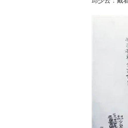
邱少云：戴