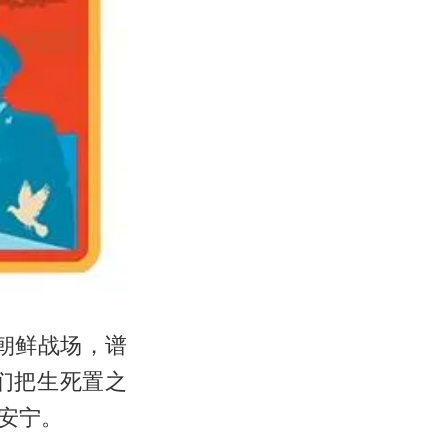
朝鲜战场，谱
们把生死置之
安宁。