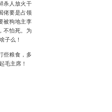
鲜杀人放火干
国佬要是占领
要被狗地主李
，不怕死。为
啥子么！
打些粮食，多
起毛主席！