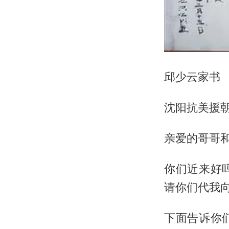
邱少云家书
沈阳抗美援
亲爱的哥哥
你们近来好
请你们代我
下面告诉你