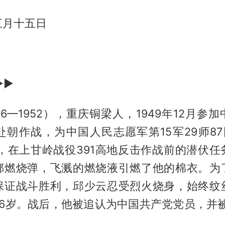
三月十五日
▶▶
26—1952），重庆铜梁人，1949年12月参
年赴朝作战，为中国人民志愿军第15军29师8
0月，在上甘岭战役391高地反击作战前的潜伏
掷燃烧弹，飞溅的燃烧液引燃了他的棉衣。为
保证战斗胜利，邱少云忍受烈火烧身，始终纹
26岁。战后，他被追认为中国共产党党员，并被