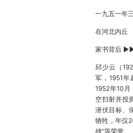
一九五一年
在河北内丘
家书背后 ▶
邱少云（19
军，1951
1952年1
空扫射并投
潜伏目标、
牺牲，年仅
雄”等荣誉。