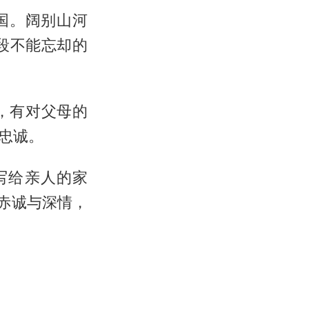
国。阔别山河
段不能忘却的
，有对父母的
忠诚。
写给亲人的家
赤诚与深情，