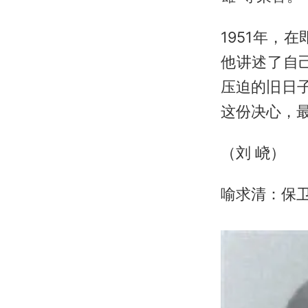
1951年
他讲述了自
压迫的旧日
这份决心，
（刘 峣）
喻求清：保