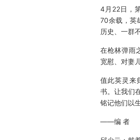
4月22日
70余载，
历史、一群
在枪林弹雨
宽慰、对妻
值此英灵来
书。让我们
铭记他们以
——编 者