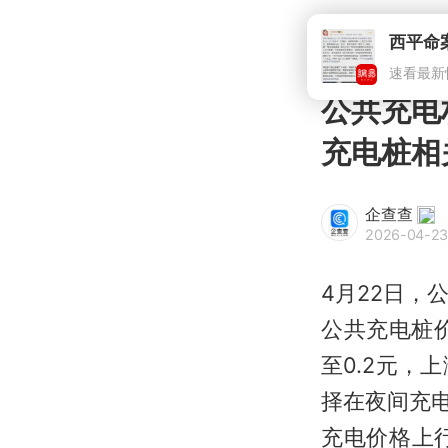
公共充电
充电桩相
企查查
2026-04-23 
4月22日
公共充电桩
至0.2元
择在夜间充
充电价格上