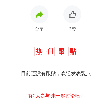
分享
3赞
制裁瓜子饺子，美国怕什么？
热
目前还没有跟贴，欢迎发表观点
那个在床头放菜刀的女孩，因老师一句“跟我回家”
新
有0人参与 来一起讨论吧
费大厨“全国小炒肉大王”称号，仅凭视频评出？中国
男子上山采菌偶然发现鸡枞菌窝，原地守1天等它长大：