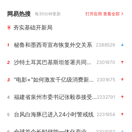
网易热搜
每30分钟更新
打开应用 查看全部
夯实基础开新局
秘鲁和墨西哥宣布恢复外交关系
2388529
1
沙特土耳其巴基斯坦签署共同防务协议
2301970
2
“电影+”如何激发千亿级消费新活力？
2301675
3
福建省泉州市委书记张毅恭接受纪律审查和监察调查
2232791
4
台风白海豚已进入24小时警戒线
2231954
5
全球首个长时储能一体化产业园量产
2203097
6