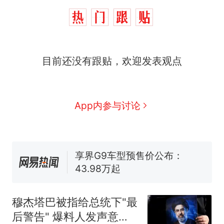
那个在床头放菜刀的女孩，
热
因老师一句“跟我回家”改写了
人生
费大厨“全国小炒肉大王”称
新
目前还没有跟贴，欢迎发表观点
号，仅凭视频评出？中国烹饪
协会回应
笔试第一被第二名传话劝弃考
官方通报
佛山一中学招聘物理教师，笔
App内参与讨论
试前13名均遭淘汰？教育局：
已叫停招聘，成立调查组全面
台风"白海豚"中心附近最大风
核查
力已达15级 最新研判
享界G9车型预售价公布：
43.98万起
那个在床头放菜刀的女孩，
热
因老师一句“跟我回家”改写了
穆杰塔巴被指给总统下"最
人生
后警告" 爆料人发声意味