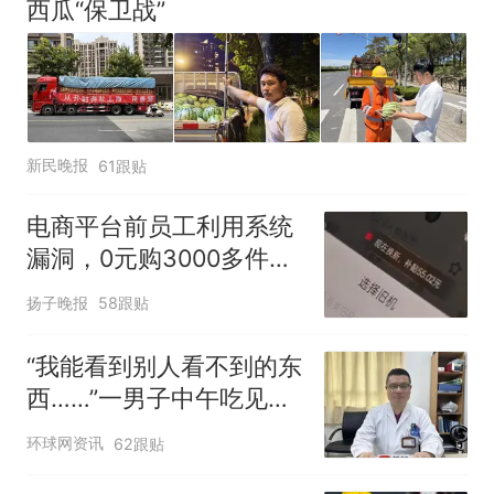
西瓜“保卫战”
新民晚报
61跟贴
电商平台前员工利用系统
漏洞，0元购3000多件家
电！
扬子晚报
58跟贴
“我能看到别人看不到的东
西……”一男子中午吃见手
青没事，晚上再吃却出现
环球网资讯
62跟贴
幻觉被紧急送医！