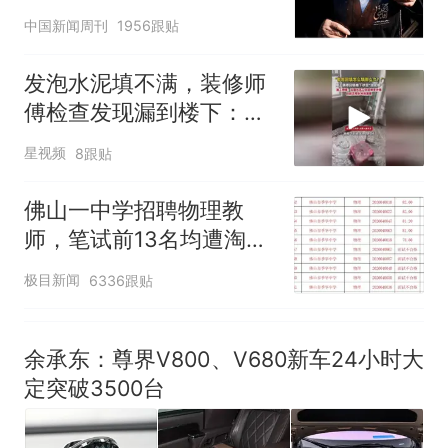
深长
中国新闻周刊
1956跟贴
发泡水泥填不满，装修师
傅检查发现漏到楼下：出
风口未延伸到外墙
星视频
8跟贴
佛山一中学招聘物理教
师，笔试前13名均遭淘
汰？教育局：已叫停招
极目新闻
6336跟贴
聘，成立调查组全面核查
余承东：尊界V800、V680新车24小时大
定突破3500台