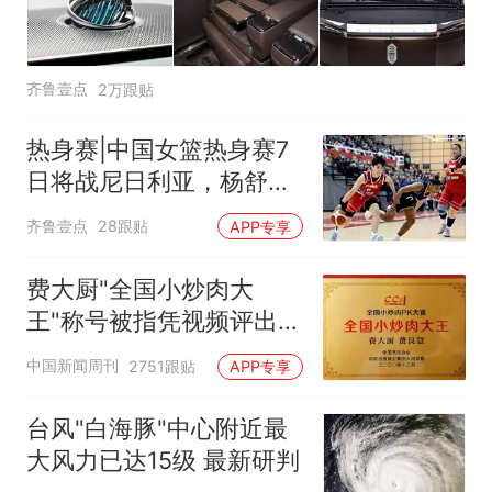
齐鲁壹点
2万跟贴
热身赛|中国女篮热身赛7
日将战尼日利亚，杨舒予
有望出战
齐鲁壹点
28跟贴
APP专享
费大厨"全国小炒肉大
王"称号被指凭视频评出
官方回应
中国新闻周刊
2751跟贴
APP专享
台风"白海豚"中心附近最
大风力已达15级 最新研判