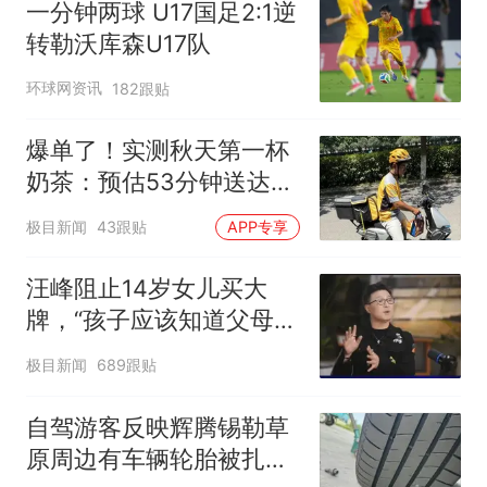
一分钟两球 U17国足2:1逆
转勒沃库森U17队
环球网资讯
182跟贴
爆单了！实测秋天第一杯
奶茶：预估53分钟送达，
实际耗时92分钟
极目新闻
43跟贴
APP专享
汪峰阻止14岁女儿买大
牌，“孩子应该知道父母的
不易”，称自己买衣服80%
极目新闻
689跟贴
都在淘宝
自驾游客反映辉腾锡勒草
原周边有车辆轮胎被扎，