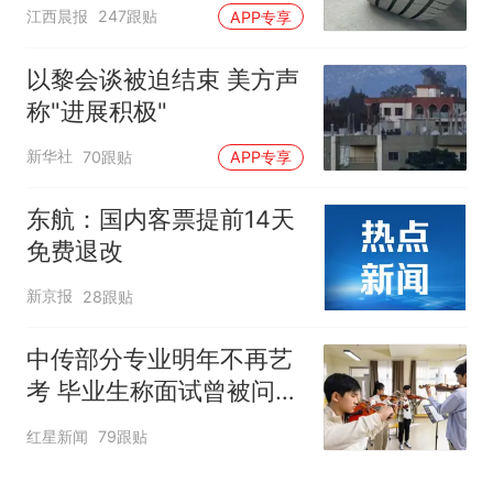
修理店铺换胎价格高达千
江西晨报
247跟贴
APP专享
元，官方发布情况通报
以黎会谈被迫结束 美方声
称"进展积极"
新华社
70跟贴
APP专享
东航：国内客票提前14天
免费退改
新京报
28跟贴
中传部分专业明年不再艺
考 毕业生称面试曾被问
“如何策划晚会” 专家：遏
红星新闻
79跟贴
制“艺考捷径化”