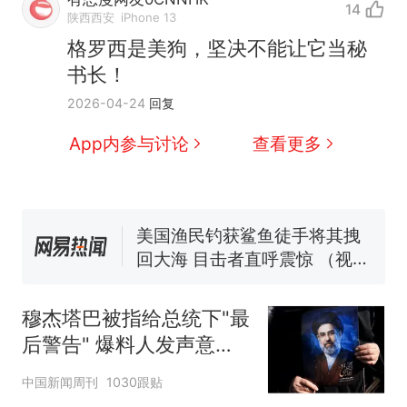
14
陕西西安
iPhone 13
格罗西是美狗，坚决不能让它当秘
书长！
2026-04-24
回复
那个在床头放菜刀的女孩，
热
App内参与讨论
查看更多
因老师一句“跟我回家”改写了
人生
费大厨“全国小炒肉大王”称
新
号，仅凭视频评出？中国烹饪
协会回应
美国渔民钓获鲨鱼徒手将其拽
回大海 目击者直呼震惊 （视频
来源：参考消息）
笔试第一被第二名传话劝弃考
官方通报
穆杰塔巴被指给总统下"最
佛山一中学招聘物理教师，笔
后警告" 爆料人发声意味
试前13名均遭淘汰？教育局：
深长
已叫停招聘，成立调查组全面
台风"白海豚"中心附近最大风
中国新闻周刊
1030跟贴
核查
力已达15级 最新研判