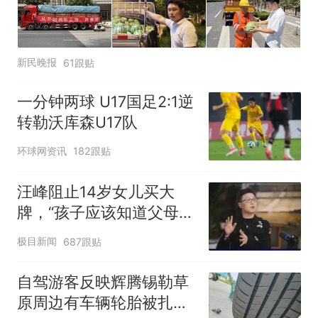
新民晚报
61跟贴
一分钟两球 U17国足2:1逆
转勒沃库森U17队
环球网资讯
182跟贴
汪峰阻止14岁女儿买大
牌，“孩子应该知道父母的
不易”，称自己买衣服80%
极目新闻
687跟贴
都在淘宝
自驾游客反映辉腾锡勒草
原周边有车辆轮胎被扎，