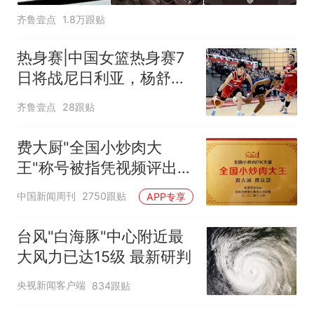
齐鲁壹点
1.8万跟贴
热身赛|中国女篮热身赛7
日将战尼日利亚，杨舒予
有望出战
齐鲁壹点
28跟贴
费大厨"全国小炒肉大
王"称号被指凭视频评出
官方回应
中国新闻周刊
2750跟贴
APP专享
台风"白海豚"中心附近最
大风力已达15级 最新研判
央视新闻客户端
834跟贴