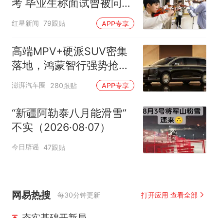
考 毕业生称面试曾被问
“如何策划晚会” 专家：遏
红星新闻
79跟贴
APP专享
制“艺考捷径化”
高端MPV+硬派SUV密集
落地，鸿蒙智行强势抢占
自主高端市场制高点
澎湃汽车圈
280跟贴
APP专享
“新疆阿勒泰八月能滑雪”
不实（2026·08·07）
今日辟谣
47跟贴
网易热搜
每30分钟更新
打开应用 查看全部
夯实基础开新局