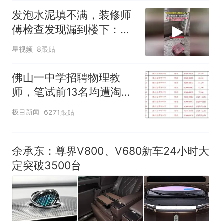
那个在床头放菜刀的女孩，
发泡水泥填不满，装修师
热
因老师一句“跟我回家”改写了
傅检查发现漏到楼下：出
人生
风口未延伸到外墙
星视频
8跟贴
佛山一中学招聘物理教
师，笔试前13名均遭淘
汰？教育局：已叫停招
极目新闻
6271跟贴
聘，成立调查组全面核查
余承东：尊界V800、V680新车24小时大
定突破3500台