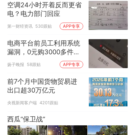
空调24小时开着反而更省
电？电力部门回应
第一财经资讯
530跟贴
APP专享
电商平台前员工利用系统
漏洞，0元购3000多件家
电！
扬子晚报
58跟贴
APP专享
前7个月中国货物贸易进
出口超30万亿元
央视新闻客户端
4201跟贴
西瓜“保卫战”