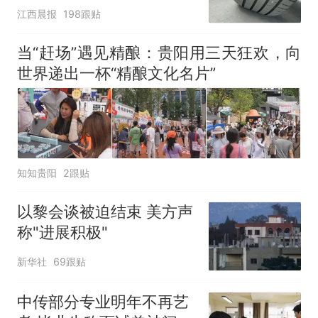
修理店铺换胎价格高达千
江西晨报
198跟贴
元，官方发布情况通报
当“赶场”遇见精酿：贵阳用三天狂欢，向
世界递出一杯“精酿文化名片”
知知贵阳
2跟贴
以黎会谈被迫结束 美方声
称"进展积极"
新华社
69跟贴
中传部分专业明年不再艺