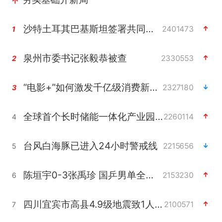
沙特土耳其巴基斯坦签署共同防务协议
2401473
1
泉州市委书记张毅恭被查
2330553
2
“电影+”如何激发千亿级消费新活力？
2327180
3
全球首个长时储能一体化产业园量产
2260114
4
台风白海豚已进入24小时警戒线
2215656
5
陈垣宇0-3张禹珍 国乒男单全军覆没
2153230
6
四川宜宾市高县4.9级地震致1人死亡
2100571
7