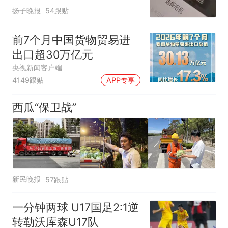
电！
扬子晚报
54跟贴
前7个月中国货物贸易进
出口超30万亿元
央视新闻客户端
4149跟贴
APP专享
西瓜“保卫战”
新民晚报
57跟贴
一分钟两球 U17国足2:1逆
转勒沃库森U17队