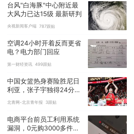
台风"白海豚"中心附近最
大风力已达15级 最新研判
央视新闻客户端
787跟贴
空调24小时开着反而更省
电？电力部门回应
第一财经资讯
499跟贴
中国女篮热身赛险胜尼日
利亚，张子宇独得24分立
下头功
北青网-北京青年报
3跟贴
电商平台前员工利用系统
漏洞，0元购3000多件家