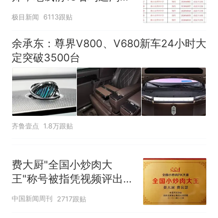
汰？教育局：已叫停招
极目新闻
6113跟贴
聘，成立调查组全面核查
余承东：尊界V800、V680新车24小时大
定突破3500台
齐鲁壹点
1.8万跟贴
费大厨"全国小炒肉大
王"称号被指凭视频评出
官方回应
中国新闻周刊
2717跟贴