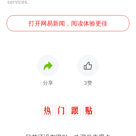
services.
打开网易新闻，阅读体验更佳
分享
3赞
那个在床头放菜刀的女孩，
热
因老师一句“跟我回家”改写了
人生
费大厨“全国小炒肉大王”称
新