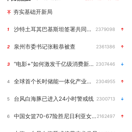
夯实基础开新局
沙特土耳其巴基斯坦签署共同防务协议
2379098
1
泉州市委书记张毅恭被查
2361386
2
“电影+”如何激发千亿级消费新活力？
2307446
3
全球首个长时储能一体化产业园量产
2304955
4
台风白海豚已进入24小时警戒线
2300713
5
中国女篮70-67险胜尼日利亚女篮
2162497
6