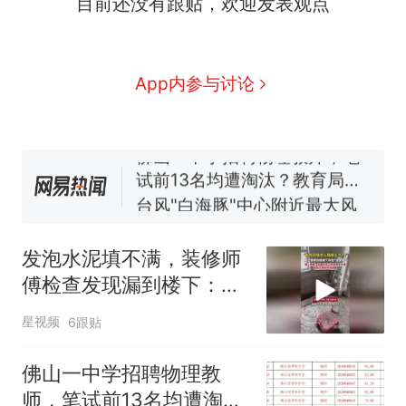
目前还没有跟贴，欢迎发表观点
号，仅凭视频评出？中国烹饪
协会回应
美国渔民钓获鲨鱼徒手将其拽
回大海 目击者直呼震惊 （视频
来源：参考消息）
笔试第一被第二名传话劝弃考
App内参与讨论
官方通报
佛山一中学招聘物理教师，笔
试前13名均遭淘汰？教育局：
已叫停招聘，成立调查组全面
台风"白海豚"中心附近最大风
核查
力已达15级 最新研判
那个在床头放菜刀的女孩，
热
因老师一句“跟我回家”改写了
发泡水泥填不满，装修师
人生
傅检查发现漏到楼下：出
风口未延伸到外墙
星视频
6跟贴
佛山一中学招聘物理教
师，笔试前13名均遭淘