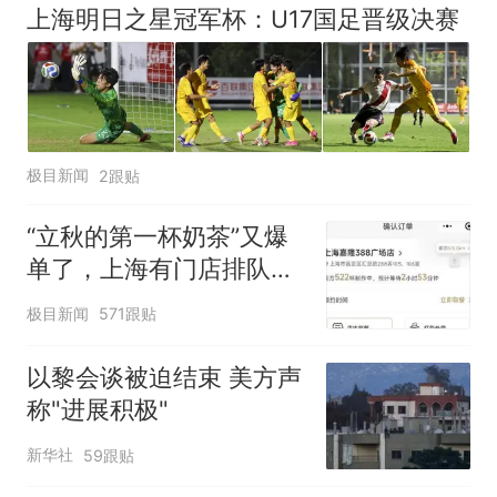
上海明日之星冠军杯：U17国足晋级决赛
极目新闻
2跟贴
“立秋的第一杯奶茶”又爆
单了，上海有门店排队超
500杯，店员：今天奶茶
极目新闻
571跟贴
店都很忙，要等2个多小
时
以黎会谈被迫结束 美方声
称"进展积极"
新华社
59跟贴