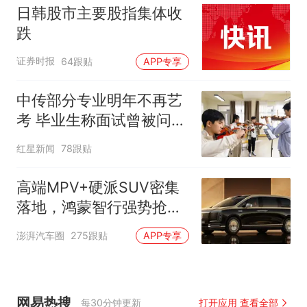
日韩股市主要股指集体收
跌
证券时报
64跟贴
APP专享
中传部分专业明年不再艺
考 毕业生称面试曾被问
“如何策划晚会” 专家：遏
红星新闻
78跟贴
制“艺考捷径化”
高端MPV+硬派SUV密集
落地，鸿蒙智行强势抢占
自主高端市场制高点
澎湃汽车圈
275跟贴
APP专享
网易热搜
每30分钟更新
打开应用 查看全部