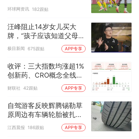
环球网资讯
182跟贴
汪峰阻止14岁女儿买大
牌，“孩子应该知道父母的
不易”，称自己买衣服80%
极目新闻
675跟贴
APP专享
都在淘宝
收评：三大指数均涨超1%
创新药、CRO概念全线走
强
财联社
42跟贴
APP专享
自驾游客反映辉腾锡勒草
原周边有车辆轮胎被扎，
修理店铺换胎价格高达千
江西晨报
186跟贴
APP专享
元，官方发布情况通报