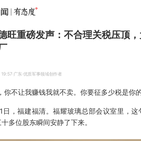
德旺重磅发声：不合理关税压顶，
厂
 19:57
·广东
·优质军事领域创作者
，你不让我赚钱我就不卖。你要征多少税是你的
月21日，福建福清。福耀玻璃总部会议室里，
三十多位股东瞬间安静了下来。