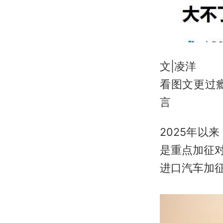
文|凌洋
看图文更过
言
2025年
是重点加征对
进口汽车加征