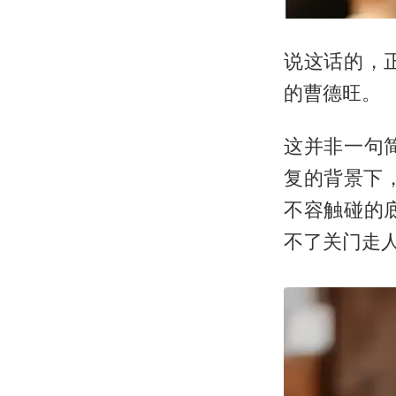
说这话的，
的
曹德旺
。
这并非一句
复的背景下
不容触碰的
不了关门走