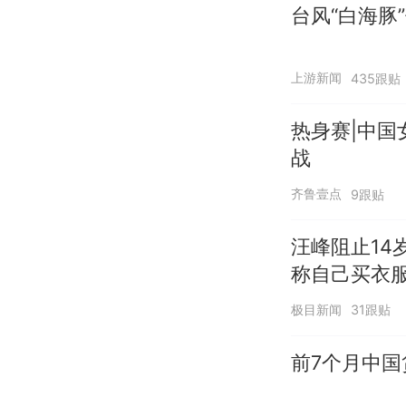
台风“白海豚
上游新闻
435跟贴
热身赛|中国
战
齐鲁壹点
9跟贴
汪峰阻止14
称自己买衣服
极目新闻
31跟贴
前7个月中国