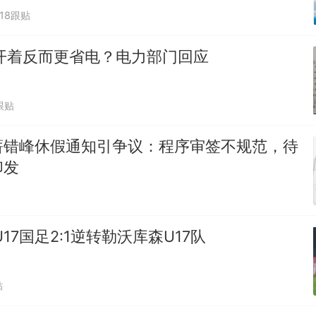
818跟贴
开着反而更省电？电力部门回应
跟贴
薪错峰休假通知引争议：程序审签不规范，待
印发
17国足2:1逆转勒沃库森U17队
贴