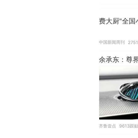
费大厨"全国
中国新闻周刊
275
余承东：尊界
齐鲁壹点
9613跟