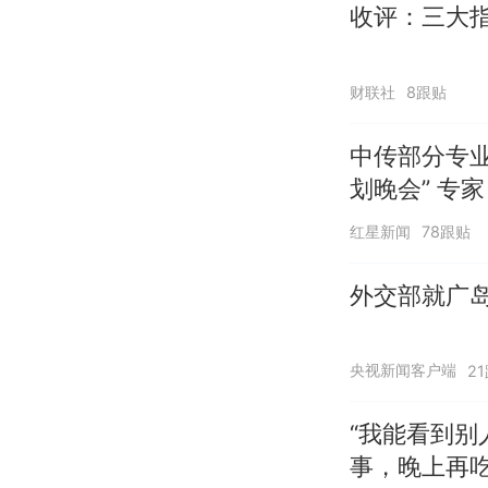
收评：三大指
财联社
8跟贴
中传部分专业
划晚会” 专
红星新闻
78跟贴
外交部就广岛
央视新闻客户端
2
“我能看到别
事，晚上再