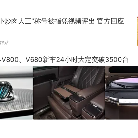
小炒肉大王"称号被指凭视频评出 官方回应
1跟贴
V800、V680新车24小时大定突破3500台
贴