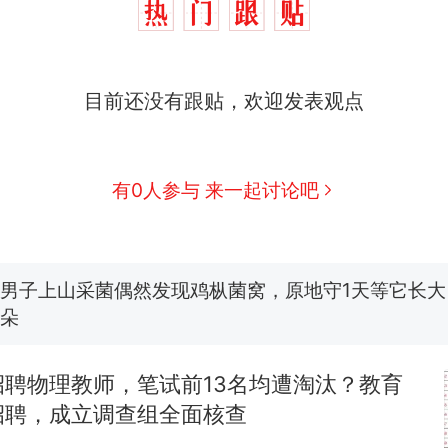
那个在床头放菜刀的女孩，因老师一句“跟我回家”
热
目前还没有跟贴，欢迎发表观点
制裁瓜子饺子，美国怕什么？
新
有0人参与 来一起讨论吧
费大厨“全国小炒肉大王”称号，仅凭视频评出？中国
男子上山采菌偶然发现鸡枞菌窝，原地守1天等它长大：
朵
美国渔民钓获鲨鱼徒手将其拽回大海 目击者直呼震惊
参考消息）
笔试第一被第二名传话劝弃考 官方通报
招聘物理教师，笔试前13名均遭淘汰？教育
招聘，成立调查组全面核查
那个在床头放菜刀的女孩，因老师一句“跟我回家”
热