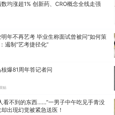
数均涨超1% 创新药、CRO概念全线走强
明年不再艺考 毕业生称面试曾被问“如何策
家：遏制“艺考捷径化”
核爆81周年答记者问
1跟贴
人看不到的东西……”一男子中午吃见手青没
吃却出现幻觉被紧急送医！