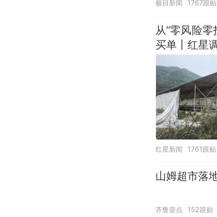
极目新闻
1767跟贴
从“零风险
买单丨红星
红星新闻
1761跟贴
山姆超市落
齐鲁壹点
152跟贴