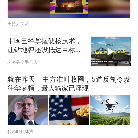
主持人文浩
中国已经掌握硬核技术，
让钻地弹还没抵达目标就
损毁
老表是个手艺人
就在昨天，中方准时收网，5道反制令发
往华盛顿，最大输家已浮现
精彩时代脉搏