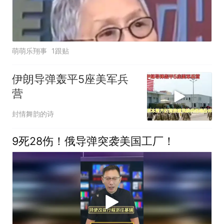
萌萌乐翔事
1跟贴
伊朗导弹轰平5座美军兵
营
封情舞韵的诗
9死28伤！俄导弹突袭美国工厂！