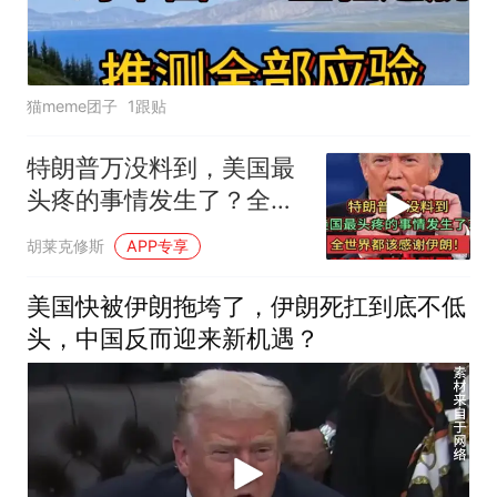
猫meme团子
1跟贴
特朗普万没料到，美国最
头疼的事情发生了？全世
界都该感谢伊朗！
胡莱克修斯
APP专享
美国快被伊朗拖垮了，伊朗死扛到底不低
头，中国反而迎来新机遇？