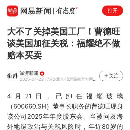
打开
大不了关掉美国工厂！曹德旺
谈美国加征关税：福耀绝不做
赔本买卖
澎湃新闻
关注
2026-04-22 17:42
·北京
·澎湃新闻官方网易号
4月21日，已卸任福耀玻璃
（600660.SH）董事长职务的
曹德旺
现身
该公司2025年年度股东会。当被问及海
外地缘政治与关税风险时，年近80岁的