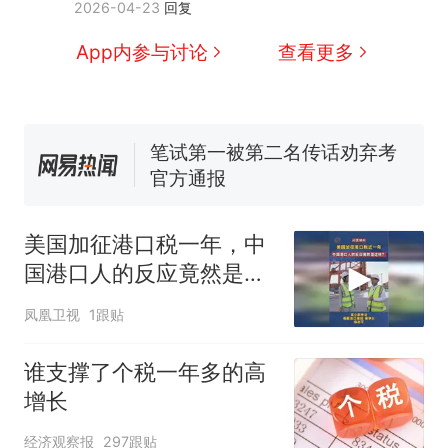
2026-04-23
回复
任院长一职，不清楚辞职信来
号，仅凭视频评出？中国烹饪
源；曾用手绘图做头像
协会回应
男子上山采菌偶然发现鸡枞菌
App内参与讨论
查看更多
窝，原地守1天等它长大：挖了
140多朵
美国渔民钓获鲨鱼徒手将其拽
回大海 目击者直呼震惊 （视频
来源：参考消息）
笔试第一被第二名传话劝弃考
官方通报
惊艳！字都飘起来了 博主在田
间创作“悬浮字” 网友：真·裸眼
美国加征港口税一年，中
3D！
“不想干了特提出辞职”，疑
热
国港口人的反应竟然是这
似南京大学数院院长辞职信流
样？
传，院方回应：喻良教授已卸
凤凰卫视
1跟贴
任院长一职，不清楚辞职信来
源；曾用手绘图做头像
谁支撑了个税一年多的高
增长
经济观察报
297跟贴