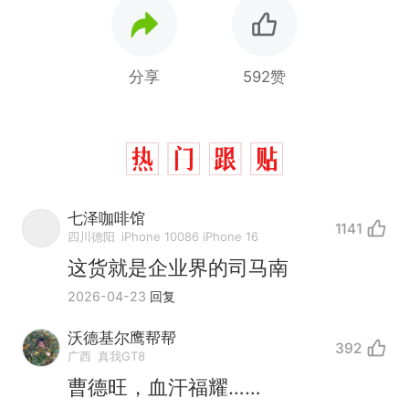
分享
592赞
七泽咖啡馆
1141
四川德阳
iPhone 10086 iPhone 16
这货就是企业界的司马南
2026-04-23
回复
沃德基尔鹰帮帮
392
“不想干了特提出辞职”，疑
热
广西
真我GT8
似南京大学数院院长辞职信流
曹德旺，血汗福耀……
传，院方回应：喻良教授已卸
费大厨“全国小炒肉大王”称
新