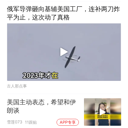
俄军导弹砸向基辅美国工厂，连补两刀炸
平为止，这次动了真格
古人那点事
美国主动表态，希望和伊
朗谈
雪莲073
11跟贴
APP专享