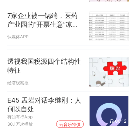
7家企业被一锅端，医药
产业园的“开票生意”凉
了？
钛媒体APP
透视我国税源四个结构性
特征
经济观察报
E45 孟岩对话李继刚：人
何以自处
有知有行App
00:12
30.1万次播放
云音乐特供