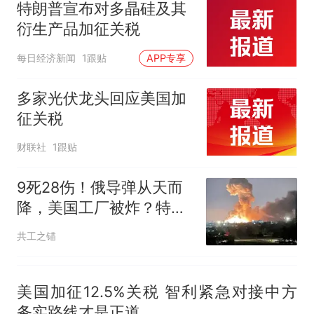
官方通报
特朗普宣布对多晶硅及其
那个在床头放菜刀的女孩，
热
衍生产品加征关税
因老师一句“跟我回家”改写了
人生
每日经济新闻
1跟贴
APP专享
多家光伏龙头回应美国加
征关税
财联社
1跟贴
9死28伤！俄导弹从天而
降，美国工厂被炸？特朗
普下令：派出特使
共工之锚
美国加征12.5%关税 智利紧急对接中方
务实路线才是正道