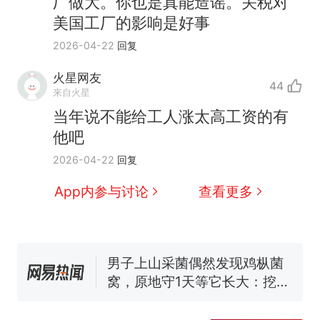
厂做大。你也是真能造谣。关税对
美国工厂的影响是好事
2026-04-22
回复
火星网友
44
来自火星
那个在床头放菜刀的女孩，
热
当年说不能给工人涨太高工资的有
因老师一句“跟我回家”改写了
他吧
人生
制裁瓜子饺子，美国怕什
新
2026-04-22
回复
么？
费大厨“全国小炒肉大王”称
App内参与讨论
查看更多
号，仅凭视频评出？中国烹饪
协会回应
男子上山采菌偶然发现鸡枞菌
窝，原地守1天等它长大：挖了
140多朵
美国渔民钓获鲨鱼徒手将其拽
回大海 目击者直呼震惊 （视频
来源：参考消息）
笔试第一被第二名传话劝弃考