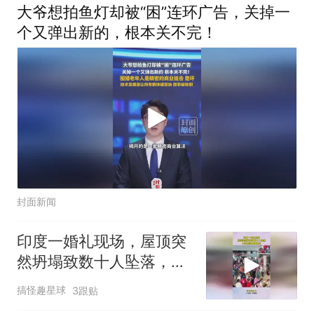
大爷想拍鱼灯却被“困”连环广告，关掉一
个又弹出新的，根本关不完！
封面新闻
印度一婚礼现场，屋顶突
然坍塌致数十人坠落，事
发瞬间画面曝光
搞怪趣星球
3跟贴