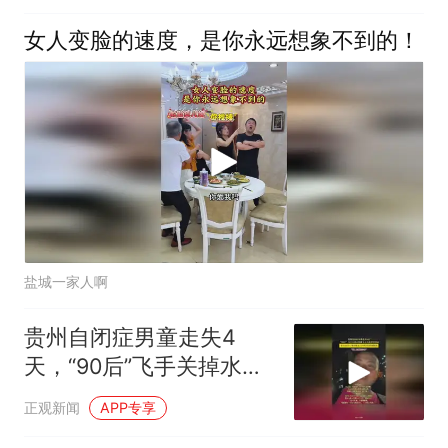
女人变脸的速度，是你永远想象不到的！
盐城一家人啊
贵州自闭症男童走失4
天，“90后”飞手关掉水果
摊飞无人机帮忙找回：救
正观新闻
APP专享
人比赚钱开心