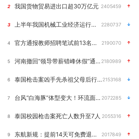
我国货物贸易进出口超30万亿元
2405459
2
上半年我国机械工业经济运行稳中有进
2280737
3
官方通报教师招聘笔试前13名被淘汰
2190070
4
河南撤回“领导带薪错峰休假”通知
2180989
5
泰国枪击案凶手先杀祖父母后行凶
2153168
6
台风“白海豚”体型变大！环流面积接近13个浙江那么大
2072285
7
泰国校园枪击案死亡人数升至7人
2055316
8
东航新规：提前14天可免费退改签
2017849
9