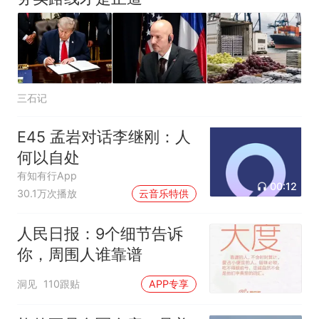
三石记
E45 孟岩对话李继刚：人
何以自处
有知有行App
00:12
30.1万次播放
云音乐特供
人民日报：9个细节告诉
你，周围人谁靠谱
洞见
110跟贴
APP专享