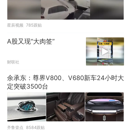
星辰视频
785跟贴
A股又现“大肉签”
财联社
余承东：尊界V800、V680新车24小时大
定突破3500台
齐鲁壹点
8584跟贴