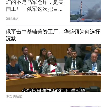
炸的不是乌军仓库，是美
国工厂！俄军这次把目标
打到援乌链条上了
领略非凡
俄军击中基辅美资工厂，华盛顿为何选择
沉默
少女的烦恼