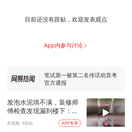
目前还没有跟贴，欢迎发表观点
那个在床头放菜刀的女孩，
热
因老师一句“跟我回家”改写了
人生
费大厨“全国小炒肉大王”称
新
App内参与讨论
号，仅凭视频评出？中国烹饪
协会回应
美国渔民钓获鲨鱼徒手将其拽
回大海 目击者直呼震惊 （视频
来源：参考消息）
笔试第一被第二名传话劝弃考
官方通报
佛山一中学招聘物理教师，笔
试前13名均遭淘汰？教育局：
发泡水泥填不满，装修师
已叫停招聘，成立调查组全面
台风"白海豚"中心附近最大风
傅检查发现漏到楼下：出
核查
力已达15级 最新研判
风口未延伸到外墙
那个在床头放菜刀的女孩，
热
星视频
6跟贴
APP专享
因老师一句“跟我回家”改写了