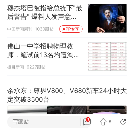
人生
穆杰塔巴被指给总统下"最
后警告" 爆料人发声意味
深长
中国新闻周刊
1030跟贴
APP专享
佛山一中学招聘物理教
师，笔试前13名均遭淘
汰？教育局：已叫停招
极目新闻
6227跟贴
聘，成立调查组全面核查
余承东：尊界V800、V680新车24小时大
定突破3500台
1
写跟贴
5