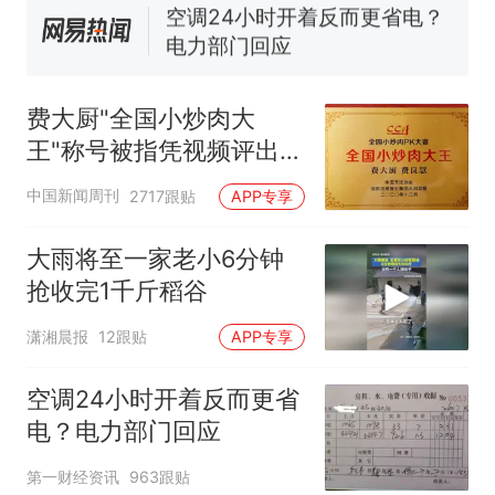
那个在床头放菜刀的女孩，
热
因老师一句“跟我回家”改写了
人生
费大厨"全国小炒肉大
王"称号被指凭视频评出
官方回应
中国新闻周刊
2717跟贴
APP专享
大雨将至一家老小6分钟
抢收完1千斤稻谷
潇湘晨报
12跟贴
APP专享
空调24小时开着反而更省
电？电力部门回应
第一财经资讯
963跟贴