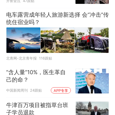
齐鲁壹点
47跟贴
电车露营成年轻人旅游新选择 会“冲击”传
统住宿业吗？
北青网-北京青年报
116跟贴
“含人量”10%，医生革自
己的命？
中国新闻周刊
24跟贴
APP专享
牛津百万项目被指草台班
子学员退款