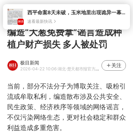
打开
西平命案8天未破，玉米地里出现诡异一幕，我突然想起了欧金中
速看最新快讯
编造“大葱免费拿”谣言造成种
植户财产损失 多人被处罚
极目新闻
关注
2026-04-22 10:06
·湖北
·楚天都市报官方网易号
当前，部分不法分子为博取关注、吸粉引
流或牟取私利，编造散布涉及公共安全、
民生政策、经济秩序等领域的网络谣言，
不仅污染网络生态，更对社会稳定和群众
利益造成多重危害。