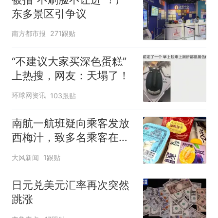
东多景区引争议
南方都市报
271跟贴
“不建议大家买深色蛋糕”
上热搜，网友：天塌了！
环球网资讯
103跟贴
南航一航班疑向乘客发放
西梅汁，致多名乘客在飞
行途中排队上厕所！乘
大风新闻
1跟贴
客：机上100多人只有2个
厕所；客服回应：并非每
日元兑美元汇率再次突然
架飞机都会发放西梅汁
跳涨