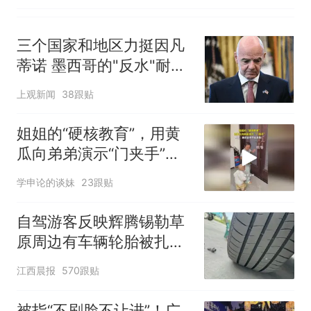
三个国家和地区力挺因凡
蒂诺 墨西哥的"反水"耐人
寻味
上观新闻
38跟贴
姐姐的“硬核教育”，用黄
瓜向弟弟演示“门夹手”，
网友：果然言传不如身
学申论的谈妹
23跟贴
教！
自驾游客反映辉腾锡勒草
原周边有车辆轮胎被扎，
修理店铺换胎价格高达千
江西晨报
570跟贴
元，官方发布情况通报
被指“不刷脸不让进”！广