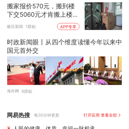
搬家报价570元，搬到楼
下交5060元才肯搬上楼！
女子傻眼了
极目新闻
1跟贴
APP专享
时政新闻眼丨从四个维度读懂今年以来中
国元首外交
海外网
6跟贴
网易热搜
每30分钟更新
打开应用 查看全部
人民的健康、体质、幸福一脉相承