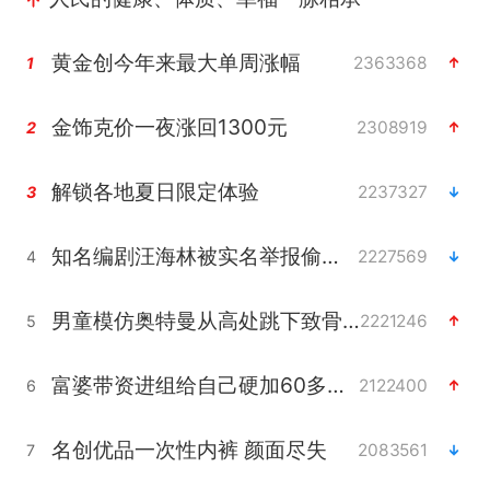
黄金创今年来最大单周涨幅
2363368
1
金饰克价一夜涨回1300元
2308919
2
解锁各地夏日限定体验
2237327
3
知名编剧汪海林被实名举报偷税漏税
2227569
4
男童模仿奥特曼从高处跳下致骨折
2221246
5
富婆带资进组给自己硬加60多场吻戏
2122400
6
名创优品一次性内裤 颜面尽失
2083561
7