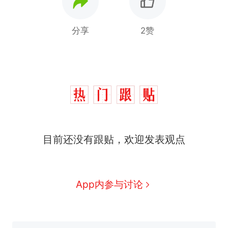
分享
2赞
那个在床头放菜刀的女孩，
热
因老师一句“跟我回家”改写了
人生
搬家报价570元，搬到楼下
新
交5060元才肯搬上楼！女子傻
眼了……
费大厨“全国小炒肉大王”称
目前还没有跟贴，欢迎发表观点
号，仅凭视频评出？中国烹饪
协会回应
佛山一中学招聘物理教师，笔
试前13名均遭淘汰？教育局：
已叫停招聘，成立调查组全面
笔试第一被第二名传话劝弃考
App内参与讨论
核查
官方通报
空调24小时开着反而更省电？
电力部门回应