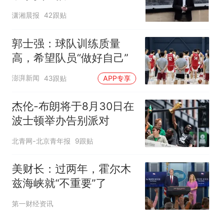
潇湘晨报
42跟贴
郭士强：球队训练质量
高，希望队员“做好自己”
澎湃新闻
43跟贴
APP专享
杰伦-布朗将于8月30日在
波士顿举办告别派对
北青网-北京青年报
9跟贴
美财长：过两年，霍尔木
兹海峡就“不重要”了
第一财经资讯