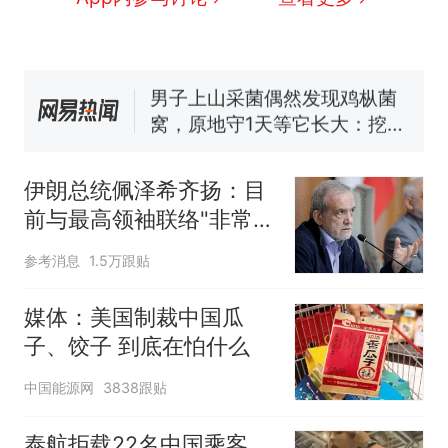
因老师一句“跟我回家”改写了
人生
费大厨“全国小炒肉大王”称
号，仅凭视频评出？中国烹饪
协会回应
男子上山采菌偶然发现鸡枞菌
窝，原地守1天等它长大：挖了
140多朵
美国渔民钓获鲨鱼徒手将其拽
回大海 目击者直呼震惊 （视频
伊朗总统佩泽希齐扬：目
来源：参考消息）
笔试第一被第二名传话劝弃考
前与最高领袖联络"非常困
官方通报
难"
制裁瓜子饺子，美国怕什
热
参考消息
1.5万跟贴
么？
媒体：美国制裁中国瓜
子、饺子 到底在怕什么
中国能源网
3838跟贴
泰航拒载22名中国乘客，