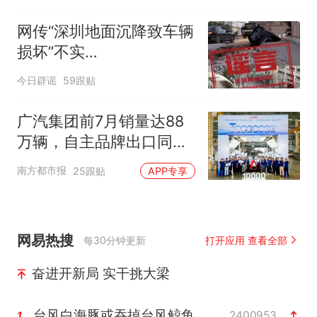
网传“深圳地面沉降致车辆
损坏”不实
（2026·08·06）
今日辟谣
59跟贴
广汽集团前7月销量达88
万辆，自主品牌出口同比
增130%
南方都市报
25跟贴
APP专享
网易热搜
每30分钟更新
打开应用 查看全部
奋进开新局 实干挑大梁
台风白海豚或吞掉台风鲸鱼
2400953
1