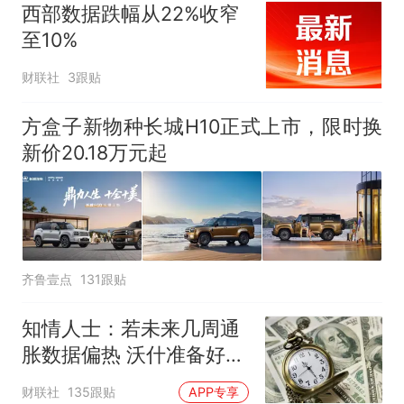
西部数据跌幅从22%收窄
至10%
财联社
3跟贴
方盒子新物种长城H10正式上市，限时换
新价20.18万元起
齐鲁壹点
131跟贴
知情人士：若未来几周通
胀数据偏热 沃什准备好加
息
财联社
135跟贴
APP专享