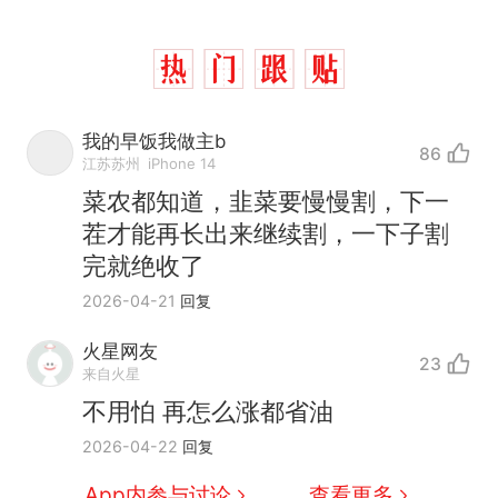
我的早饭我做主b
86
江苏苏州
iPhone 14
菜农都知道，韭菜要慢慢割，下一
茬才能再长出来继续割，一下子割
完就绝收了
2026-04-21
回复
火星网友
23
来自火星
不用怕 再怎么涨都省油
制裁瓜子饺子，美国怕什
热
2026-04-22
回复
么？
那个在床头放菜刀的女孩，
新
App内参与讨论
查看更多