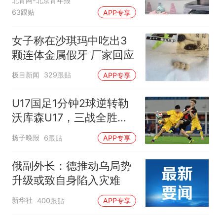
应
北青网-北京青年报
63跟贴
APP专享
女子称在沙琪玛中吃出3
颗连体金属假牙 厂家回应
极目新闻
329跟贴
APP专享
U17国足1分钟2球逆转勒
沃库森U17，三战全胜！
赵松源替补登场传射建功
扬子晚报
6跟贴
APP专享
俄副外长：德推动乌局势
升级或致自身陷入灾难
新华社
400跟贴
APP专享