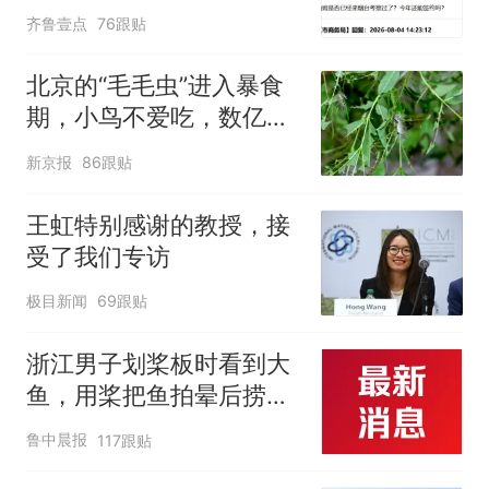
齐鲁壹点
76跟贴
北京的“毛毛虫”进入暴食
期，小鸟不爱吃，数亿头
小蜂迎战
新京报
86跟贴
王虹特别感谢的教授，接
受了我们专访
极目新闻
69跟贴
浙江男子划桨板时看到大
鱼，用桨把鱼拍晕后捞
起；当事人：鱼重7斤6
鲁中晨报
117跟贴
两，做成红烧辣子鱼块，