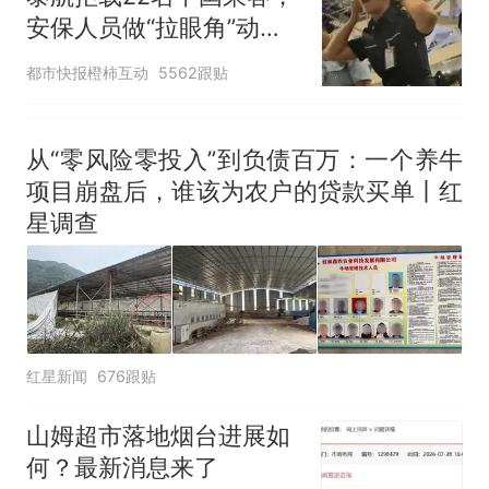
安保人员做“拉眼角”动
作，泰国机场最新回应：
都市快报橙柿互动
5562跟贴
拒绝登机决定由航司作
出；亲历者：曾承诺免费
改签但没兑现
从“零风险零投入”到负债百万：一个养牛
项目崩盘后，谁该为农户的贷款买单丨红
星调查
红星新闻
676跟贴
山姆超市落地烟台进展如
何？最新消息来了