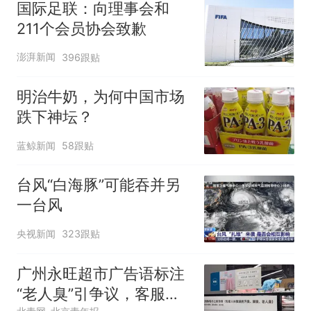
味道很好
国际足联：向理事会和
211个会员协会致歉
澎湃新闻
396跟贴
明治牛奶，为何中国市场
跌下神坛？
蓝鲸新闻
58跟贴
台风“白海豚”可能吞并另
一台风
央视新闻
323跟贴
广州永旺超市广告语标注
“老人臭”引争议，客服回