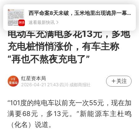
打开
西平命案8天未破，玉米地里出现诡异一幕，我突然想起了欧金中
速看最新快讯
电动车充满电多花13元，多地
充电桩悄悄涨价，有车主称
“再也不熬夜充电了”
红星资本局
关注
2026-04-21 21:43
·四川
·成都商报社
“101度的纯电车以前充一次55元，现在加
满要68元，多13元。”新能源车主杜鸣
（化名）说道。