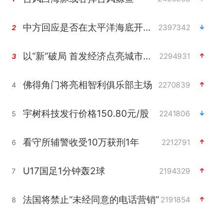
中方回应是否在太平洋海底开采稀土
2397342
2
以“新”破局 首发经济点亮城市消费活力
2294931
3
佛得角门将亮相智利俱乐部主场
2270839
4
宇树科技发行价格150.80元/股
2241806
5
看守所辅警收受10万获刑1年
2212791
6
U17国足1分钟轰2球
2194329
7
法国将禁止“未经同意的电话营销”
2191854
8