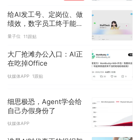
因老师一句“跟我回家”改写了
人生
给AI发工号、定岗位、做
绩效，数字员工终于能落
地了
量子位
11跟贴
大厂抢滩办公入口：AI正
在吃掉Office
钛媒体APP
1跟贴
细思极恐，Agent学会给
自己办假身份了
钛媒体APP