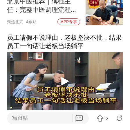
北京中医推荐｜傅强主
任：完整中医调理流程，
不靠偏方，步步调稳体质
聚焦北京
4跟贴
APP专享
员工请假不说理由，老板坚决不批，结果
员工一句话让老板当场躺平
雾切月夜
5跟贴
写跟贴
5