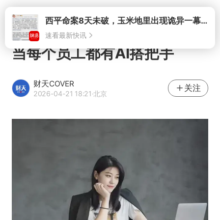
打开
西平命案8天未破，玉米地里出现诡异一幕，我突然想起了欧金中
速看最新快讯
当每个员工都有AI搭把手
财天COVER
关注
2026-04-21 18:21
·北京