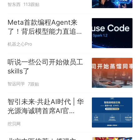
智东西
113跟贴
Meta首款编程Agent来
了！背后模型能力直追
Opus 5
机器之心Pro
听说一些公司开始做员工
skills了
智远同学
7跟贴
智引未来·共赴AI时代 | 华
光源海诚聘首席AI官
（CAIO），共创智慧物流
挖贝网
新未来！