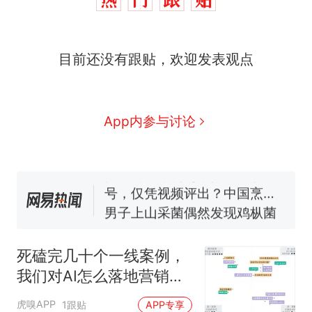
目前还没有跟贴，欢迎发表观点
那个在床头放菜刀的女孩，
热
因老师一句“跟我回家”改写了
人生
制裁瓜子饺子，美国怕什
新
App内参与讨论
么？
费大厨“全国小炒肉大王”称
号，仅凭视频评出？中国烹饪
协会回应
男子上山采菌偶然发现鸡枞菌
窝，原地守1天等它长大：挖了
140多朵
美国渔民钓获鲨鱼徒手将其拽
回大海 目击者直呼震惊 （视频
死磕完几十个一线案例，
来源：参考消息）
笔试第一被第二名传话劝弃考
我们对AI怎么落地营销服
官方通报
有了这些判断
那个在床头放菜刀的女孩，
热
虎嗅APP
1跟贴
APP专享