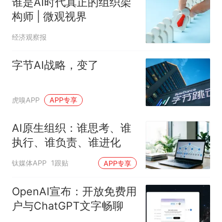
谁是AI时代真正的组织架
构师 | 微观视界
经济观察报
字节AI战略，变了
虎嗅APP
APP专享
AI原生组织：谁思考、谁
执行、谁负责、谁进化
钛媒体APP
1跟贴
APP专享
OpenAI宣布：开放免费用
户与ChatGPT文字畅聊