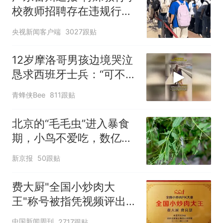
校教师招聘存在违规行
为”：已启动问责程序 副
央视新闻客户端
3027跟贴
校长被停职
12岁摩洛哥男孩边境哭泣
恳求西班牙士兵：“可不可
以不要把我遣返回国”
青蜂侠Bee
811跟贴
北京的“毛毛虫”进入暴食
期，小鸟不爱吃，数亿头
小蜂迎战
新京报
50跟贴
费大厨"全国小炒肉大
王"称号被指凭视频评出
官方回应
中国新闻周刊
2717跟贴