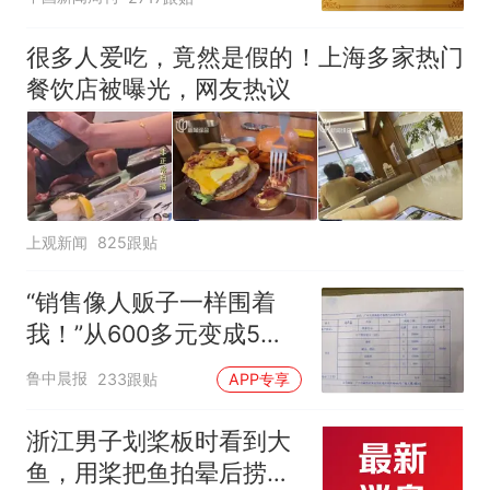
很多人爱吃，竟然是假的！上海多家热门
餐饮店被曝光，网友热议
上观新闻
825跟贴
“销售像人贩子一样围着
我！”从600多元变成5万
元，57岁保洁阿姨做医美
鲁中晨报
233跟贴
APP专享
后眼睛肿到流泪、视物模
糊
浙江男子划桨板时看到大
鱼，用桨把鱼拍晕后捞