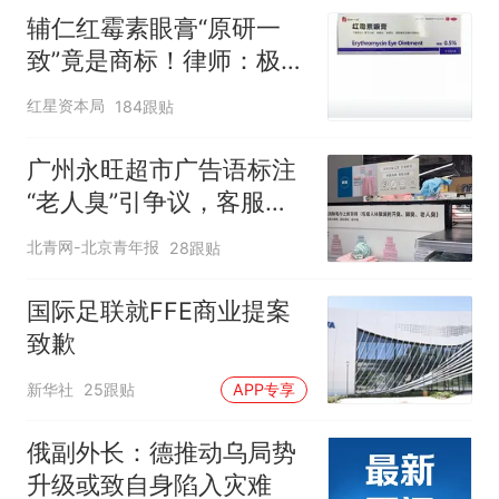
辅仁红霉素眼膏“原研一
致”竟是商标！律师：极易
误导消费者，不妥
红星资本局
184跟贴
广州永旺超市广告语标注
“老人臭”引争议，客服回
应
北青网-北京青年报
28跟贴
国际足联就FFE商业提案
致歉
新华社
25跟贴
APP专享
俄副外长：德推动乌局势
升级或致自身陷入灾难