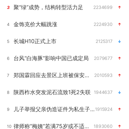
聚“绿”成势，结构转型活力足
2234699
3
金饰克价大幅跳涨
2224930
4
长城H10正式上市
2125317
5
台风“白海豚”影响中国已成定局
2079677
6
郑国霖回应去景区上班被保安拦下
2010593
7
陕西柞水突发泥石流致1死2失联
1944637
8
儿子举报父亲伪造证件为私生子落户
1915924
9
律师称“梅姨”若满75岁或不适用死刑
1893060
10