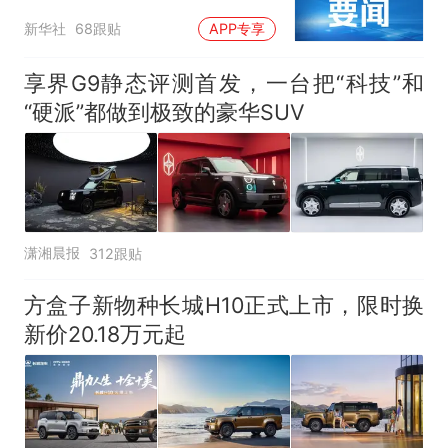
新华社
68跟贴
APP专享
享界G9静态评测首发，一台把“科技”和
“硬派”都做到极致的豪华SUV
潇湘晨报
312跟贴
方盒子新物种长城H10正式上市，限时换
新价20.18万元起