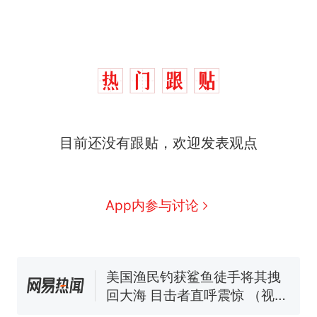
目前还没有跟贴，欢迎发表观点
“不想干了特提出辞职”，疑
热
似南京大学数院院长辞职信流
传，院方回应：喻良教授已卸
费大厨“全国小炒肉大王”称
新
App内参与讨论
任院长一职，不清楚辞职信来
号，仅凭视频评出？中国烹饪
源；曾用手绘图做头像
协会回应
男子上山采菌偶然发现鸡枞菌
窝，原地守1天等它长大：挖了
140多朵
美国渔民钓获鲨鱼徒手将其拽
回大海 目击者直呼震惊 （视频
来源：参考消息）