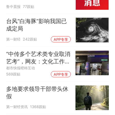
起；当事人：鱼重7斤6
鲁中晨报
77跟贴
两，做成红烧辣子鱼块，
味道很好
台风“白海豚”影响我国已
成定局
第一财经
242跟贴
APP专享
“中传多个艺术类专业取消
艺考”，网友：文化工作者
一定要有文化，这句话的
都市快报橙柿互动
569跟贴
APP专享
含金量还在持续上升
多地要求领导干部带头休
假
第一财经资讯
1368跟贴