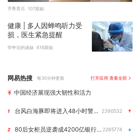
齐鲁壹点
107跟贴
健康 | 多人因蝉鸣听力受
损，医生紧急提醒
学申论的谈妹
616跟贴
网易热搜
每30分钟更新
打开应用 查看全部
中国经济展现强大韧性和活力
台风白海豚即将进入48小时警戒线
2390532
1
80后女柜员逆袭成4200亿银行副行长
2285774
2