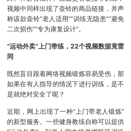
视频中同样出现了壶铃的商品链接，并声
称该款壶铃“老人适用”“训练无隐患”“避免
二次损伤”“专为康复设计”。
“运动外卖”上门带练，22个视频数据竟雷
同
既然盲目跟着网络视频锻炼容易受伤，那
如果在有人指导的情况下进行训练，是不
是就绝对安全了呢？
近期，网上出现了一种“上门带老人锻炼”
的新型服务。一些健身教练自称可以提供