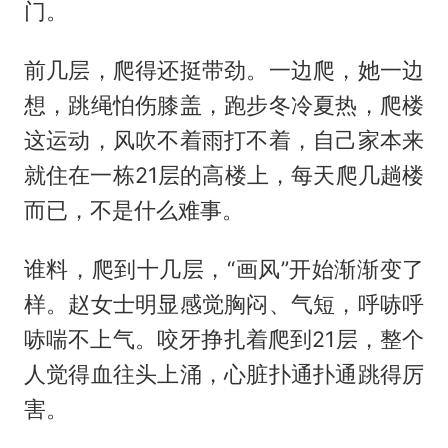
门。
前几层，爬得还挺带劲。一边爬，她一边
想，跳绳怕伤膝盖，跑步冬冷夏热，爬楼
这运动，风吹不着雨打不着，自己家本来
就住在一栋21层的高楼上，每天爬几趟楼
而已，不是什么难事。
谁料，爬到十几层，“画风”开始渐渐变了
样。赵女士明显感觉胸闷、气短，呼哧呼
哧喘不上气。咬牙挣扎着爬到21层，整个
人觉得血往头上涌，心脏扑通扑通跳得厉
害。