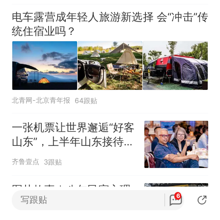
电车露营成年轻人旅游新选择 会“冲击”传
统住宿业吗？
北青网-北京青年报
64跟贴
一张机票让世界邂逅“好客
山东”，上半年山东接待入
境游客增长44.2%
齐鲁壹点
3跟贴
图片故事｜八旬民宿主理
6
写跟贴
人和她的石头画美术馆