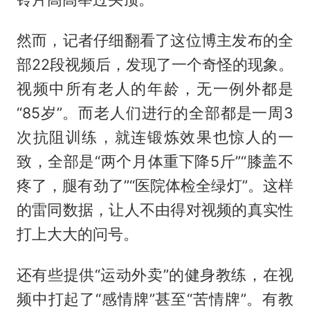
然而，记者仔细翻看了这位博主发布的全
部22段视频后，发现了一个奇怪的现象。
视频中所有老人的年龄，无一例外都是
“85岁”。而老人们进行的全部都是一周3
次抗阻训练，就连锻炼效果也惊人的一
致，全部是“两个月体重下降5斤”“膝盖不
疼了，腿有劲了”“医院体检全绿灯”。这样
的雷同数据，让人不由得对视频的真实性
打上大大的问号。
还有些提供“运动外卖”的健身教练，在视
频中打起了“感情牌”甚至“苦情牌”。有教