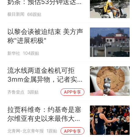
奶茶：预估53分钟送达，
实际耗时92分钟
极目新闻
66跟贴
以黎会谈被迫结束 美方声
称"进展积极"
新华社
104跟贴
流水线两道金检机可拒
3mm金属异物，记者实探
泸溪河车间！公司回应为
齐鲁壹点
3跟贴
APP专享
何选择谅解
拉贾科维奇：约基奇是塞
尔维亚有史以来最伟大的
球员
北青网-北京青年报
1跟贴
APP专享