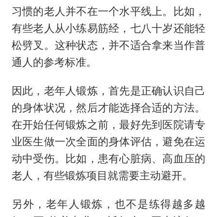
习惯的老人并不在一个水平线上。比如，
有些老人从小练易筋经，七八十岁还能轻
松劈叉。这种状态，并不适合拿来当作普
通人的参考标准。
因此，老年人锻炼，首先是正确认识自己
的身体状况，然后才能选择合适的方法。
在开始任何锻炼之前，最好先到医院请专
业医生做一次全面的身体评估，避免在运
动中受伤。比如，患有心脏病、高血压的
老人，有些锻炼项目就需要主动避开。
另外，老年人锻炼，也不是练得越多越