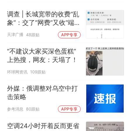
调查 | 长城宽带的收费“乱
象”：交了“网费”又收“端口
费”，退费没着落，使用期
天津广播
48跟贴
APP专享
可延长到2037年
“不建议大家买深色蛋糕”
上热搜，网友：天塌了！
环球网资讯
109跟贴
外媒：俄调整对乌空中打
击策略
参考消息
80跟贴
APP专享
空调24小时开着反而更省