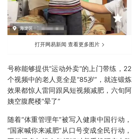
打开网易新闻 查看更多图片
号称能够提供“运动外卖”的上门带练，22
个视频中的老人竟全是“85岁”，就连锻炼
效果都惊人雷同跟风短视频减肥，六旬阿
姨空腹爬楼“晕了”
随着“体重管理年”被写入健康中国行动，
“国家喊你来减肥”从口号变成全民行动，