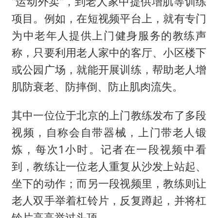
“运动外卖”，到老人家中提供增肌等训练
项目。例如，在短视频平台上，就有专门
为中老年人提供上门健身服务的教练声
称，只要利用老人家中的客厅、小区楼下
或公园广场，就能开展训练，帮助老人增
肌防衰老、防摔倒、防止肌肉流失。
其中一位位于北京的上门教练发布了多段
视频，自称会自带器械，上门带老人锻
炼，每次1小时。记者在一段视频中看
到，教练让一位老人重复从沙发上站起、
坐下的动作；而另一段视频里，教练则让
老人双手举着杠铃片，反复蹲起，并将杠
铃片高高举过头顶。