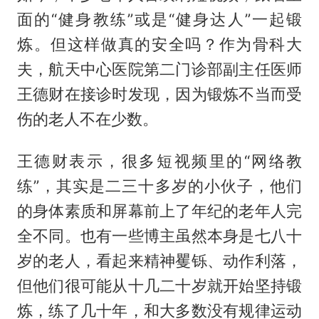
面的“健身教练”或是“健身达人”一起锻
炼。但这样做真的安全吗？作为骨科大
夫，航天中心医院第二门诊部副主任医师
王德财在接诊时发现，因为锻炼不当而受
伤的老人不在少数。
王德财表示，很多短视频里的“网络教
练”，其实是二三十多岁的小伙子，他们
的身体素质和屏幕前上了年纪的老年人完
全不同。也有一些博主虽然本身是七八十
岁的老人，看起来精神矍铄、动作利落，
但他们很可能从十几二十岁就开始坚持锻
炼，练了几十年，和大多数没有规律运动