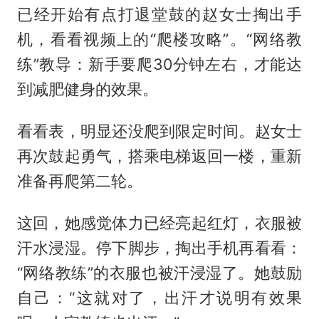
已经开始有点打退堂鼓的赵女士掏出手
机，看看视频上的“爬楼攻略”。“网络教
练”教导：新手要爬30分钟左右，才能达
到减肥健身的效果。
看看表，明显还没爬到限定时间。赵女士
再次鼓起勇气，搭乘电梯返回一楼，重新
准备再爬第二轮。
这回，她感觉体力已经亮起红灯，衣服被
汗水浸湿。停下脚步，掏出手机再看看：
“网络教练”的衣服也被汗浸湿了。她鼓励
自己：“这就对了，出汗才说明有效果