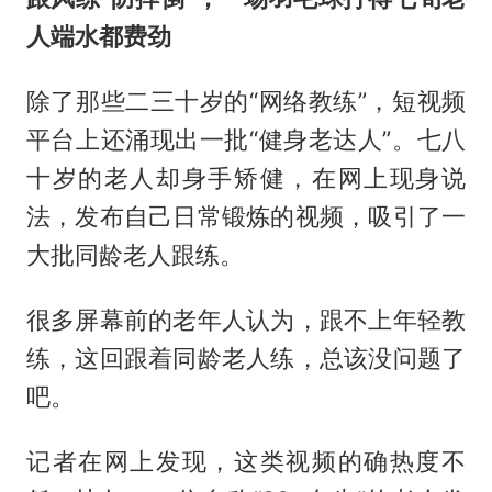
人端水都费劲
除了那些二三十岁的“网络教练”，短视频
平台上还涌现出一批“健身老达人”。七八
十岁的老人却身手矫健，在网上现身说
法，发布自己日常锻炼的视频，吸引了一
大批同龄老人跟练。
很多屏幕前的老年人认为，跟不上年轻教
练，这回跟着同龄老人练，总该没问题了
吧。
记者在网上发现，这类视频的确热度不