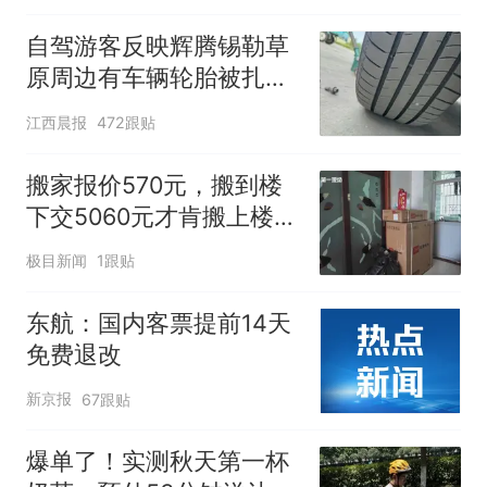
自驾游客反映辉腾锡勒草
原周边有车辆轮胎被扎，
修理店铺换胎价格高达千
江西晨报
472跟贴
元，官方发布情况通报
搬家报价570元，搬到楼
下交5060元才肯搬上楼！
女子傻眼了
极目新闻
1跟贴
东航：国内客票提前14天
免费退改
新京报
67跟贴
爆单了！实测秋天第一杯