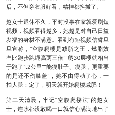
后，不但穿衣服好看，精神都抖擞了。
赵女士退休不久，平时没事在家就爱刷短
视频，视频看得越多，她越是对自己日益
发福的身材不满意。看到有短视频信誓旦
旦宣称，“空腹爬楼是减脂之王，燃脂效
率比跑步跳绳高两三倍”“爬30层楼就相当
于跑了1.2公里”“能瘦肚子、瘦腿，更重要
的是还不伤膝盖”，她不由得动了心，一
拍大腿：定了，明天就开始爬楼减肥！
第二天清晨，牢记“空腹爬楼法”的赵女
士，连水都没敢喝一口就信心满满地出了