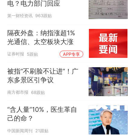
电？电力部门回应
第一财经资讯
963跟贴
隔夜外盘：纳指涨超1%
光通信、太空板块大涨
证券时报
5跟贴
APP专享
被指“不刷脸不让进”！广
东多景区引争议
南方都市报
68跟贴
“含人量”10%，医生革自
己的命？
中国新闻周刊
21跟贴