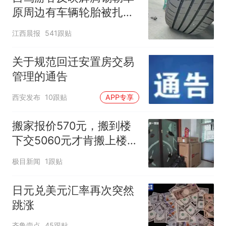
原周边有车辆轮胎被扎，
修理店铺换胎价格高达千
江西晨报
541跟贴
元，官方发布情况通报
关于规范回迁安置房交易
管理的通告
西安发布
10跟贴
APP专享
搬家报价570元，搬到楼
下交5060元才肯搬上楼！
女子傻眼了
极目新闻
1跟贴
日元兑美元汇率再次突然
跳涨
齐鲁壹点
45跟贴