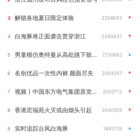
解锁各地夏日限定体验
2254693
3
白海豚将正面袭击贯穿浙江
2240437
4
男童模仿奥特曼从高处跳下致骨折
2130882
5
名创优品一次性内裤 颜面尽失
2084297
6
视频丨中国东方电气集团原党组副书记、董事宋致远被查
2053713
7
香港宏福苑火灾或由烟头引起
2040265
8
实时追踪台风白海豚
1881729
9