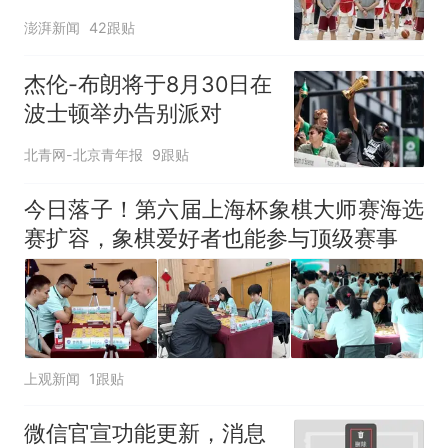
澎湃新闻
42跟贴
杰伦-布朗将于8月30日在
波士顿举办告别派对
北青网-北京青年报
9跟贴
今日落子！第六届上海杯象棋大师赛海选
赛扩容，象棋爱好者也能参与顶级赛事
上观新闻
1跟贴
微信官宣功能更新，消息