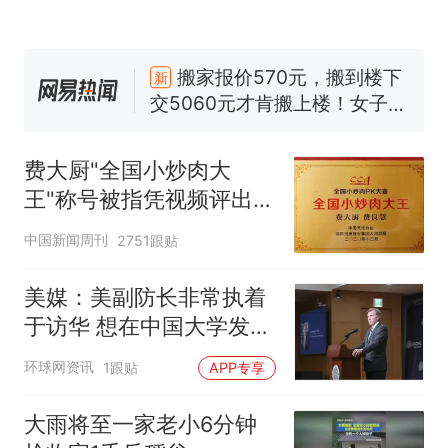
那个在床头放菜刀的女孩，
热
因老师一句“跟我回家”改写了
人生
搬家报价570元，搬到楼下
新
交5060元才肯搬上楼！女子傻
眼了……
费大厨“全国小炒肉大王”称
号，仅凭视频评出？中国烹饪
费大厨"全国小炒肉大
协会回应
台风"白海豚"中心附近最大风
王"称号被指凭视频评出
力已达15级 最新研判
官方回应
佛山一中学招聘物理教师，笔
中国新闻周刊
2751跟贴
试前13名均遭淘汰？教育局：
已叫停招聘，成立调查组全面
笔试第一被第二名传话劝弃考
美媒：美副防长非常执着
核查
官方通报
于访华 想在中国大学发表
那个在床头放菜刀的女孩，
热
演讲
环球网资讯
1跟贴
APP专享
因老师一句“跟我回家”改写了
人生
大雨将至一家老小6分钟