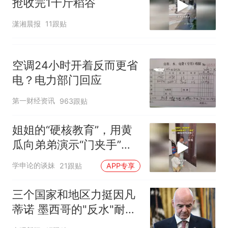
抢收完1千斤稻谷
潇湘晨报
11跟贴
空调24小时开着反而更省
电？电力部门回应
第一财经资讯
963跟贴
姐姐的“硬核教育”，用黄
瓜向弟弟演示“门夹手”，
网友：果然言传不如身
学申论的谈妹
21跟贴
APP专享
教！
三个国家和地区力挺因凡
蒂诺 墨西哥的"反水"耐人
寻味