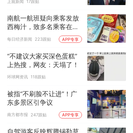
上观新闻
17跟贴
南航一航班疑向乘客发放
西梅汁，致多名乘客在飞
行途中排队上厕所！乘
每日经济新闻
223跟贴
APP专享
客：机上100多人只有2个
厕所；客服回应：并非每
“不建议大家买深色蛋糕”
架飞机都会发放西梅汁
上热搜，网友：天塌了！
环球网资讯
118跟贴
被指“不刷脸不让进”！广
东多景区引争议
南方都市报
247跟贴
APP专享
自驾游客反映辉腾锡勒草