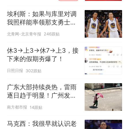
埃利斯：如果与库里对调
我照样能率领那支勇士取
得现在的成就
北青网-北京青年报
246跟贴
休3→上3→休7→上3，接
下来的假期夯爆了！
日照日报
302跟贴
广东大部持续炎热，雷雨
逐日趋于明显！广州发布
高温橙色预警
南方都市报
14跟贴
马克西：我很早就认识老