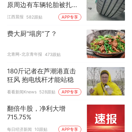
原周边有车辆轮胎被扎，
修理店铺换胎价格高达千
江西晨报
582跟贴
APP专享
元，官方发布情况通报
费大厨“塌房”了？
北青网-北京青年报
473跟贴
180斤记者在芦潮港直击
狂风 抱电线杆才能站稳
看看新闻Knews
528跟贴
APP专享
翻倍牛股，净利大增
715.75%
每日经济新闻
10跟贴
APP专享