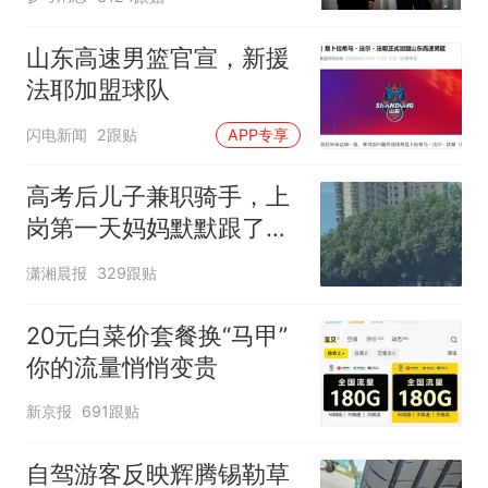
山东高速男篮官宣，新援
法耶加盟球队
闪电新闻
2跟贴
APP专享
高考后儿子兼职骑手，上
岗第一天妈妈默默跟了三
公里，感慨孩子真的长大
潇湘晨报
329跟贴
了
20元白菜价套餐换“马甲”
你的流量悄悄变贵
新京报
691跟贴
自驾游客反映辉腾锡勒草