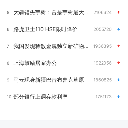
大疆错失宇树：曾是宇树最大外部股东
2106624
5
路虎卫士110 HSE限时降价
2055720
6
我国发现稀散金属独立新矿物——乌斯河锗矿
1936395
7
上海鼓励居家办公
1922056
8
马云现身新疆巴音布鲁克草原
1860825
9
部分银行上调存款利率
1751173
10