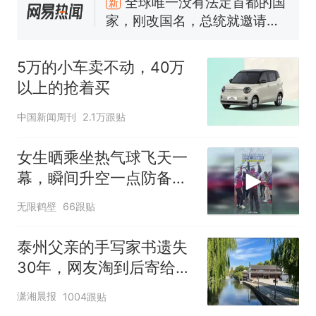
家，刚改国名，总统就邀请中
国大使骑行绕了几乎整个国境
5万的小车卖不动，40万以上
线一圈，还曾两次到中国寻根
的抢着买
浙江人戒备 "白海豚"已创我国
5万的小车卖不动，40万
纪录 带来严重影响
以上的抢着买
视频丨只要一枚命中就能让航
母瘫痪 轰-6J实力有多强？
中国新闻周刊
2.1万跟贴
泰州父亲的手写家书遗失30
年，网友淘到后寄给女儿：花
女生晒乘坐热气球飞天一
鸟市场搬了，但爱还在
十多万人报名的考试，成绩
热
幕，瞬间升空一点防备都
全部作废，公平么？
没有
无限鹤壁
66跟贴
泰州父亲的手写家书遗失
30年，网友淘到后寄给女
儿：花鸟市场搬了，但爱
潇湘晨报
1004跟贴
还在