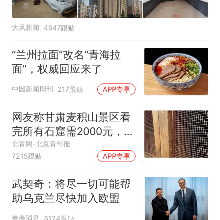
大风新闻
4947跟贴
“兰州拉面”改名“青海拉
面”，权威回应来了
中国新闻周刊
217跟贴
APP专享
网友称甘肃麦积山景区看
完所有石窟需2000元，景
区：部分石窟受特别保
北青网-北京青年报
7215跟贴
APP专享
护，游客可按需买
武契奇：将尽一切可能帮
助乌克兰尽快加入欧盟
参考消息
3124跟贴