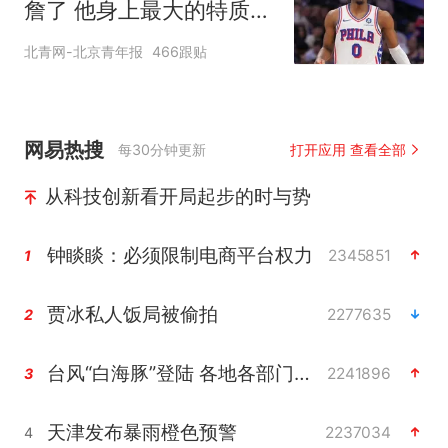
詹了 他身上最大的特质就
是谦逊
北青网-北京青年报
466跟贴
网易热搜
每30分钟更新
打开应用 查看全部
从科技创新看开局起步的时与势
钟睒睒：必须限制电商平台权力
2345851
1
贾冰私人饭局被偷拍
2277635
2
台风“白海豚”登陆 各地各部门全力应对
2241896
3
天津发布暴雨橙色预警
2237034
4