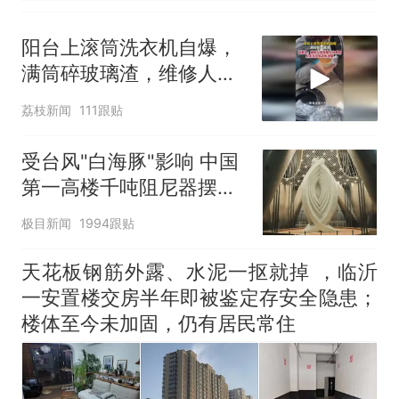
阳台上滚筒洗衣机自爆，
满筒碎玻璃渣，维修人员
称是人为原因，从未见过
荔枝新闻
111跟贴
洗衣机自爆
受台风"白海豚"影响 中国
第一高楼千吨阻尼器摆动
明显
极目新闻
1994跟贴
天花板钢筋外露、水泥一抠就掉 ，临沂
一安置楼交房半年即被鉴定存安全隐患；
楼体至今未加固，仍有居民常住