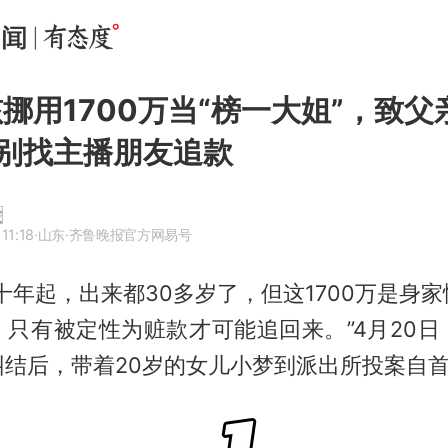
孩挪用1700万当“榜一大姐”，致
别找主播朋友追款
11:18
·山东
·齐鲁晚报官方网易号
十年起，出来都30多岁了，但这1700万是身
，只有被定性为赃款才可能追回来。”4月20日
纠结后，带着20岁的女儿小梦到派出所投案自