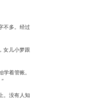
字不多。经过
。
，女儿小梦跟
开始学着管账。
”
上。没有人知