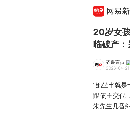
20岁女
临破产：
齐鲁壹点
2026-04-21 
“她坐牢就是
跟债主交代
朱先生几番