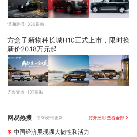
潇湘晨报
336跟贴
方盒子新物种长城H10正式上市，限时换
新价20.18万元起
齐鲁壹点
107跟贴
网易热搜
每30分钟更新
打开应用 查看全部
中国经济展现强大韧性和活力