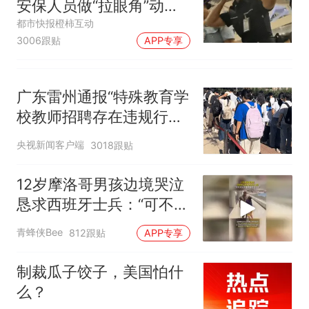
安保人员做“拉眼角”动
作，泰国机场最新回应：
都市快报橙柿互动
3006跟贴
APP专享
拒绝登机决定由航司作
出；亲历者：曾承诺免费
改签但没兑现
广东雷州通报“特殊教育学
校教师招聘存在违规行
为”：已启动问责程序 副
央视新闻客户端
3018跟贴
校长被停职
12岁摩洛哥男孩边境哭泣
恳求西班牙士兵：“可不可
以不要把我遣返回国”
青蜂侠Bee
812跟贴
APP专享
制裁瓜子饺子，美国怕什
么？