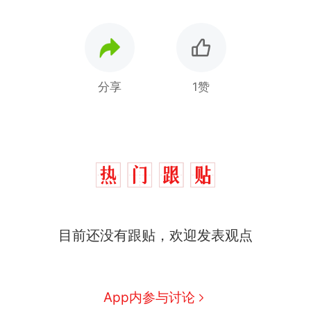
分享
1赞
“不想干了特提出辞职”，疑
热
目前还没有跟贴，欢迎发表观点
似南京大学数院院长辞职信流
传，院方回应：喻良教授已卸
费大厨“全国小炒肉大王”称
新
任院长一职，不清楚辞职信来
号，仅凭视频评出？中国烹饪
源；曾用手绘图做头像
协会回应
男子上山采菌偶然发现鸡枞菌
App内参与讨论
窝，原地守1天等它长大：挖了