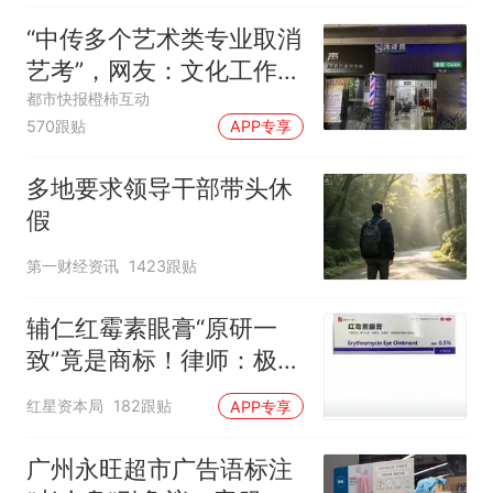
“中传多个艺术类专业取消
艺考”，网友：文化工作者
一定要有文化，这句话的
都市快报橙柿互动
570跟贴
APP专享
含金量还在持续上升
多地要求领导干部带头休
假
第一财经资讯
1423跟贴
辅仁红霉素眼膏“原研一
致”竟是商标！律师：极易
误导消费者，不妥
红星资本局
182跟贴
APP专享
广州永旺超市广告语标注