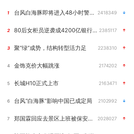
台风白海豚即将进入48小时警戒线
2418349
1
80后女柜员逆袭成4200亿银行副行长
2385117
2
聚“绿”成势，结构转型活力足
2238310
3
金饰克价大幅跳涨
2174202
4
长城H10正式上市
2163471
5
台风“白海豚”影响中国已成定局
2102992
6
郑国霖回应去景区上班被保安拦下
2028027
7