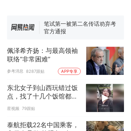
140多朵
美国渔民钓获鲨鱼徒手将其拽
回大海 目击者直呼震惊 （视频
来源：参考消息）
笔试第一被第二名传话劝弃考
官方通报
制裁瓜子饺子，美国怕什么？
佩泽希齐扬：与最高领袖
“不想干了特提出辞职”，疑
热
联络“非常困难”
似南京大学数院院长辞职信流
传，院方回应：喻良教授已卸
参考消息
8287跟贴
APP专享
任院长一职，不清楚辞职信来
源；曾用手绘图做头像
东北女子到山西玩错过饭
点，找了十几个饭馆都没
开门：午休到几点
星视频
79跟贴
泰航拒载22名中国乘客，