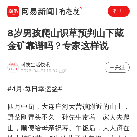
打开
8岁男孩爬山识草预判山下藏
金矿靠谱吗？专家这样说
科技生活快讯
关注
2026-04-21 10:02
·山东
#4月·每日幸运签#
四月中旬，大连庄河大营镇附近的山上，
野菜刚冒头不久。孙先生带着一家人去爬
山，顺便给母亲祝寿。午饭后，大人蹲在