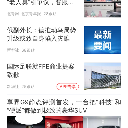
“老人臭”引争议，客服回
应
北青网-北京青年报
28跟贴
俄副外长：德推动乌局势
升级或致自身陷入灾难
新华社
68跟贴
国际足联就FFE商业提案
致歉
新华社
25跟贴
APP专享
享界G9静态评测首发，一台把“科技”和
“硬派”都做到极致的豪华SUV