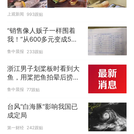
上观新闻
993跟贴
“销售像人贩子一样围着
我！”从600多元变成5万
元，57岁保洁阿姨做医美
鲁中晨报
233跟贴
后眼睛肿到流泪、视物模
糊
浙江男子划桨板时看到大
鱼，用桨把鱼拍晕后捞
起；当事人：鱼重7斤6
鲁中晨报
77跟贴
两，做成红烧辣子鱼块，
味道很好
台风“白海豚”影响我国已
成定局
第一财经
242跟贴