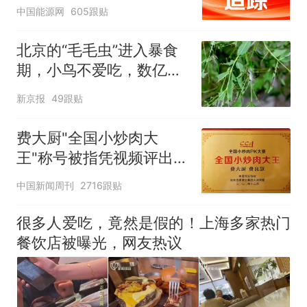
中国能源网
605跟贴
北京的“毛毛虫”进入暴食
期，小鸟不爱吃，数亿头
小蜂迎战
新京报
49跟贴
费大厨"全国小炒肉大
王"称号被指凭视频评出
官方回应
中国新闻周刊
2716跟贴
很多人爱吃，竟然是假的！上海多家热门
餐饮店被曝光，网友热议