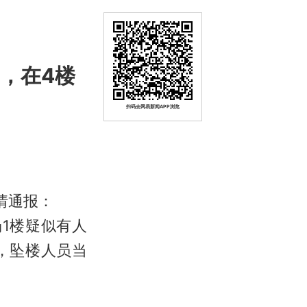
，在4楼
扫码去网易新闻APP浏览
情通报：
场1楼疑似有人
，坠楼人员当