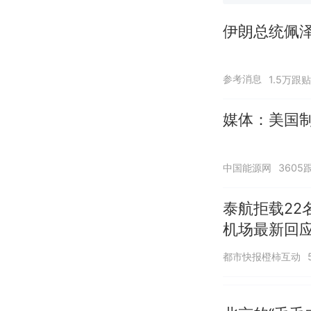
伊朗总统佩泽
参考消息
1.5万跟贴
媒体：美国
中国能源网
3605
泰航拒载22
机场最新回
诺免费改签
都市快报橙柿互动