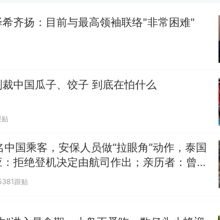
那个在床头放菜刀的女孩，因老师一句“跟我回家”
新
希齐扬：目前与最高领袖联络"非常困难"
费大厨“全国小炒肉大王”称号，仅凭视频评出？中国
男子上山采菌偶然发现鸡枞菌窝，原地守1天等它长大：
朵
美国渔民钓获鲨鱼徒手将其拽回大海 目击者直呼震惊
制裁中国瓜子、饺子 到底在怕什么
参考消息）
笔试第一被第二名传话劝弃考 官方通报
跟贴
制裁瓜子饺子，美国怕什么？
热
名中国乘客，安保人员做“拉眼角”动作，泰国
应：拒绝登机决定由航司作出；亲历者：曾承
但没兑现
5381跟贴