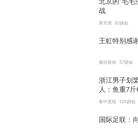
北京的“毛毛
战
新京报
61跟贴
王虹特别感
极目新闻
57跟贴
浙江男子划
人：鱼重7斤
鲁中晨报
105跟贴
国际足联：向