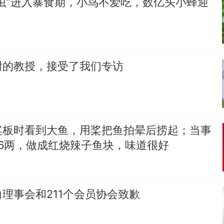
虫”进入暴食期，小鸟不爱吃，数亿头小蜂迎
谢的教授，接受了我们专访
桨板时看到大鱼，用桨把鱼拍晕后捞起；当事
6两，做成红烧辣子鱼块，味道很好
理事会和211个会员协会致歉