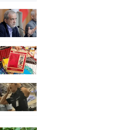
改写了人生
烹饪协会回应
挖了140多
 （视频来源：