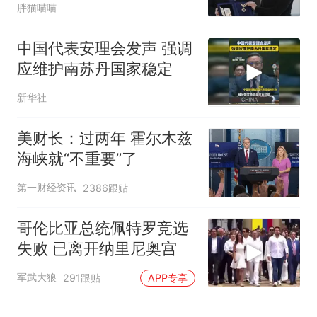
胖猫喵喵
中国代表安理会发声 强调
应维护南苏丹国家稳定
新华社
美财长：过两年 霍尔木兹
海峡就“不重要”了
第一财经资讯
2386跟贴
哥伦比亚总统佩特罗竞选
失败 已离开纳里尼奥宫
军武大狼
291跟贴
APP专享