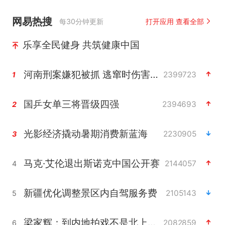
网易热搜
每30分钟更新
打开应用 查看全部
乐享全民健身 共筑健康中国
河南刑案嫌犯被抓 逃窜时伤害多人
2399723
1
国乒女单三将晋级四强
2394693
2
光影经济撬动暑期消费新蓝海
2230905
3
马克·艾伦退出斯诺克中国公开赛
2144057
4
新疆优化调整景区内自驾服务费
2105143
5
梁家辉：到内地拍戏不是北上是回归
2082859
6