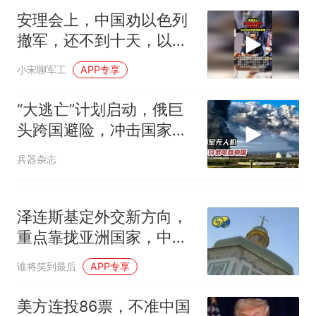
人生
安理会上，中国劝以色列
撤军，还不到十天，以方
正式关闭成都使馆
小宋聊军工
APP专享
“大逃亡”计划启动，俄巨
头跨国避险，冲击国家经
济支柱
兵器杂志
泽连斯基定外交新方向，
重点靠拢亚洲国家，中国
角色引关注？
谁将笑到最后
APP专享
美方连投86票，不准中国