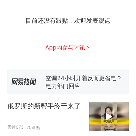
目前还没有跟贴，欢迎发表观点
那个在床头放菜刀的女孩，
热
因老师一句“跟我回家”改写了
人生
搬家报价570元，搬到楼下
新
App内参与讨论
交5060元才肯搬上楼！女子傻
眼了……
十多万人报名的考试，成绩全
部作废，公平么？
空调24小时开着反而更省电？
电力部门回应
佛山一中学招聘物理教师，笔
试前13名均遭淘汰？教育局：
俄罗斯的新帮手终于来了
已叫停招聘，成立调查组全面
“不建议大家买深色蛋糕”上热
核查
搜，网友：天塌了！
那个在床头放菜刀的女孩，
热
雪莲073
70跟贴
因老师一句“跟我回家”改写了