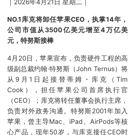
｜2026年4月21日 星期二｜
NO.1
库克将卸任苹果CEO，执掌14年，
公司市值从3500亿美元增至4万亿美
元，特努斯接棒
4月20日，苹果宣布，负责硬件工程的高
级副总裁约翰·特努斯（John Ternus）将
从9月1日起接替蒂姆・库克（Tim
Cook），担任苹果公司首席执行官
（CEO）；库克将转任董事会执行主席，
负责对外政务沟通。特努斯2001年加入
苹果，曾主导Mac、iPad、AirPods等核
心产品，现年50岁，与库克接任CEO时