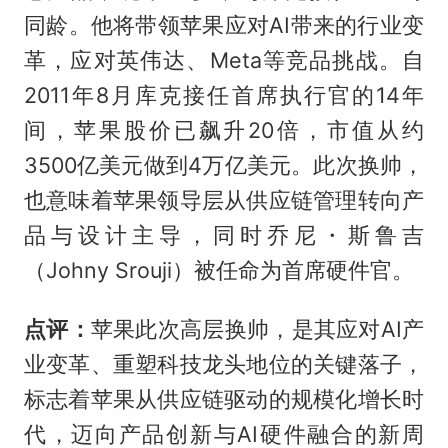
同龄。他将带领苹果应对AI带来的行业变
革，应对英伟达、Meta等竞品挑战。自
2011年8月库克接任首席执行官的14年
间，苹果股价已飙升20倍，市值从约
3500亿美元做到4万亿美元。此次换帅，
也意味着苹果领导层从供应链管理转向产
品与设计主导，同时乔尼・斯鲁吉
（Johny Srouji）被任命为首席硬件官。
点评：
苹果此次高层换帅，是其应对AI产
业变革、重塑科技龙头地位的关键落子，
标志着苹果从供应链驱动的规模化增长时
代，迈向产品创新与AI硬件融合的新周