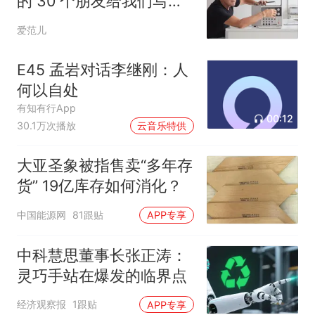
的 30 个朋友给我们写了
封信
爱范儿
E45 孟岩对话李继刚：人
何以自处
有知有行App
00:12
30.1万次播放
云音乐特供
大亚圣象被指售卖“多年存
货” 19亿库存如何消化？
中国能源网
81跟贴
APP专享
中科慧思董事长张正涛：
灵巧手站在爆发的临界点
经济观察报
1跟贴
APP专享