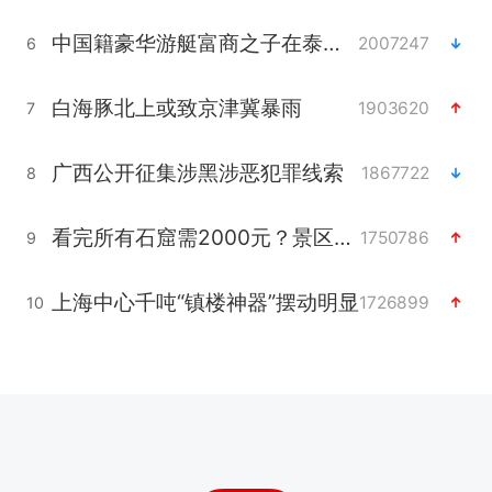
中国籍豪华游艇富商之子在泰国被杀
2007247
6
白海豚北上或致京津冀暴雨
1903620
7
广西公开征集涉黑涉恶犯罪线索
1867722
8
看完所有石窟需2000元？景区回应
1750786
9
上海中心千吨“镇楼神器”摆动明显
1726899
10