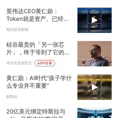
英伟达CEO黄仁勋：
Token就是资产、已经成
为获利的营收单位
每日经济新闻
硅谷最贵的「另一张芯
片」，终于等到了它的时
刻
华尔街见闻官方
APP专享
黄仁勋：AI时代“孩子学什
么专业并不重要”
财联社
20亿美元绑定特斯拉与