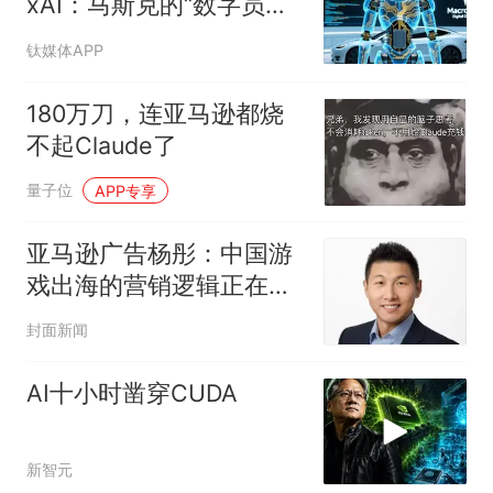
xAI：马斯克的“数字员
工”，到底算的是什么账？
钛媒体APP
180万刀，连亚马逊都烧
不起Claude了
量子位
APP专享
亚马逊广告杨彤：中国游
戏出海的营销逻辑正在重
构；追觅清洁电器全球累
封面新闻
计出货量破4000万台｜早
资道
AI十小时凿穿CUDA
新智元