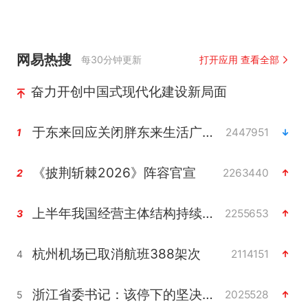
网易热搜
每30分钟更新
打开应用 查看全部
奋力开创中国式现代化建设新局面
于东来回应关闭胖东来生活广场店
2447951
1
《披荆斩棘2026》阵容官宣
2263440
2
上半年我国经营主体结构持续优化
2255653
3
杭州机场已取消航班388架次
2114151
4
浙江省委书记：该停下的坚决停下来
2025528
5