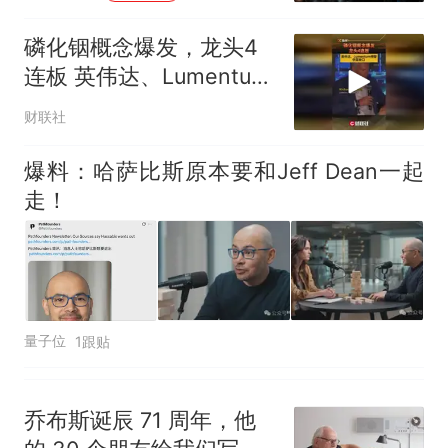
全部作废，公平么？
磷化铟概念爆发，龙头4
连板 英伟达、Lumentum
预警供需缺口
财联社
爆料：哈萨比斯原本要和Jeff Dean一起
走！
量子位
1跟贴
乔布斯诞辰 71 周年，他