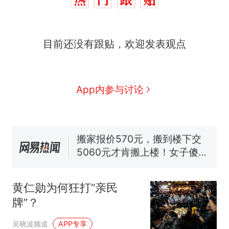
目前还没有跟贴，欢迎发表观点
十多万人报名的考试，成绩
热
全部作废，公平么？
全球唯一没有法定首都的国
新
App内参与讨论
家，刚改国名，总统就邀请中
国大使骑行绕了几乎整个国境
搬家报价570元，搬到楼下交
线一圈，还曾两次到中国寻根
5060元才肯搬上楼！女子傻眼
了……
视频丨只要一枚命中就能让航
母瘫痪 轰-6J实力有多强？
空调24小时开着反而更省电？
电力部门回应
黄仁勋为何狂打“亲民
台风"白海豚"登陆 中心附近最
牌”？
大风力14级
十多万人报名的考试，成绩
热
吴晓波频道
APP专享