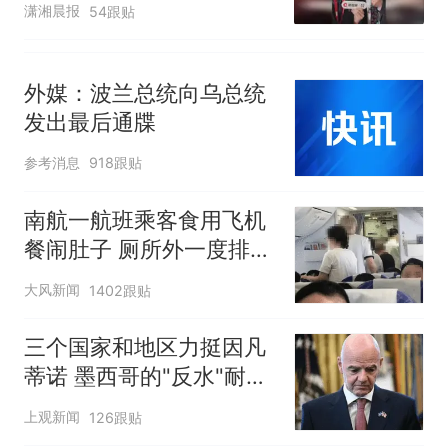
潇湘晨报
54跟贴
外媒：波兰总统向乌总统
发出最后通牒
参考消息
918跟贴
南航一航班乘客食用飞机
餐闹肚子 厕所外一度排长
队
大风新闻
1402跟贴
三个国家和地区力挺因凡
蒂诺 墨西哥的"反水"耐人
寻味
上观新闻
126跟贴