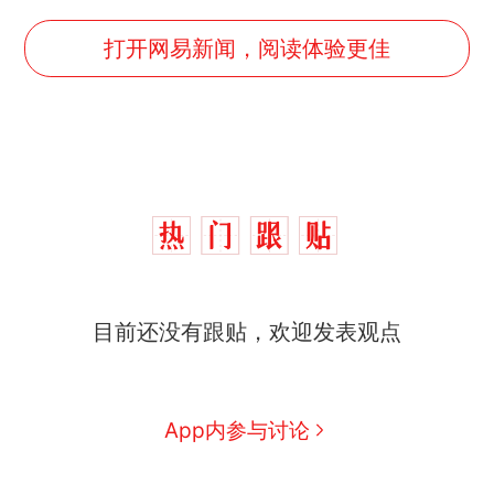
打开网易新闻，阅读体验更佳
目前还没有跟贴，欢迎发表观点
那个在床头放菜刀的女孩，
热
因老师一句“跟我回家”改写了
人生
搬家报价570元，搬到楼下
新
App内参与讨论
交5060元才肯搬上楼！女子傻
眼了……
十多万人报名的考试，成绩全