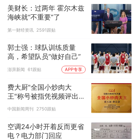
美财长：过两年 霍尔木兹
海峡就“不重要”了
第一财经资讯
2591跟贴
郭士强：球队训练质量
高，希望队员“做好自己”
澎湃新闻
61跟贴
APP专享
费大厨"全国小炒肉大
王"称号被指凭视频评出
官方回应
中国新闻周刊
2750跟贴
空调24小时开着反而更省
电？电力部门回应