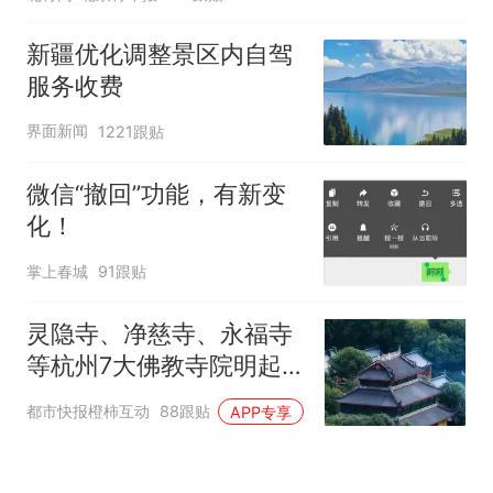
新疆优化调整景区内自驾
服务收费
界面新闻
1221跟贴
微信“撤回”功能，有新变
化！
掌上春城
91跟贴
灵隐寺、净慈寺、永福寺
等杭州7大佛教寺院明起
临时关闭，别跑空了
都市快报橙柿互动
88跟贴
APP专享