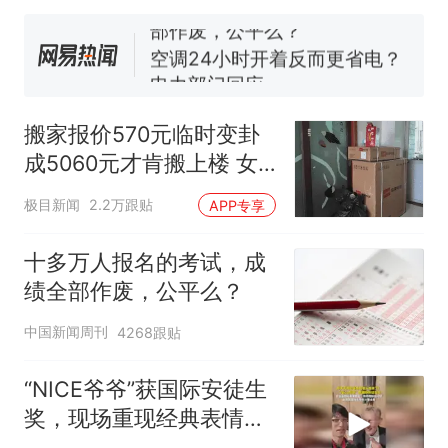
部作废，公平么？
空调24小时开着反而更省电？
电力部门回应
佛山一中学招聘物理教师，笔
试前13名均遭淘汰？教育局：
搬家报价570元临时变卦
已叫停招聘，成立调查组全面
“不建议大家买深色蛋糕”上热
成5060元才肯搬上楼 女
核查
搜，网友：天塌了！
子傻眼
那个在床头放菜刀的女孩，
热
极目新闻
2.2万跟贴
APP专享
因老师一句“跟我回家”改写了
人生
十多万人报名的考试，成
绩全部作废，公平么？
中国新闻周刊
4268跟贴
“NICE爷爷”获国际安徒生
奖，现场重现经典表情
包，向中国粉丝问好