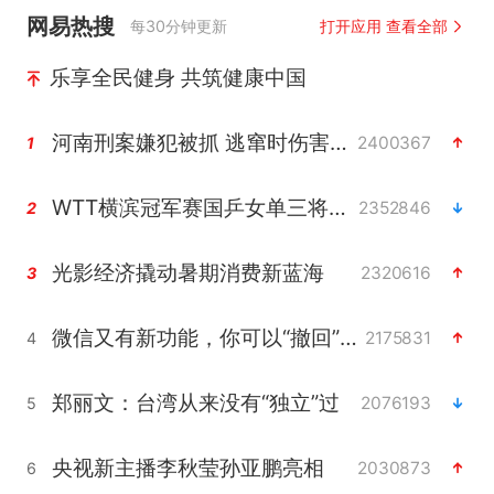
网易热搜
每30分钟更新
打开应用 查看全部
乐享全民健身 共筑健康中国
河南刑案嫌犯被抓 逃窜时伤害多人
2400367
1
WTT横滨冠军赛国乒女单三将晋级四强
2352846
2
光影经济撬动暑期消费新蓝海
2320616
3
微信又有新功能，你可以“撤回”你的撤回了！
2175831
4
郑丽文：台湾从来没有“独立”过
2076193
5
央视新主播李秋莹孙亚鹏亮相
2030873
6