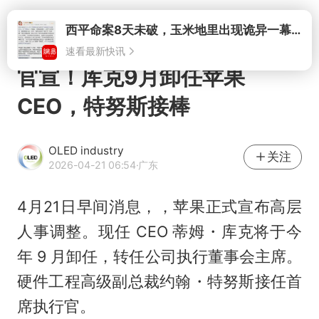
打开
官宣！库克9月卸任苹果
CEO，特努斯接棒
OLED industry
关注
2026-04-21 06:54
·广东
4月21日早间消息，，苹果正式宣布高层
人事调整。现任 CEO 蒂姆・库克将于今
年 9 月卸任，转任公司执行董事会主席。
硬件工程高级副总裁约翰・特努斯接任首
席执行官。