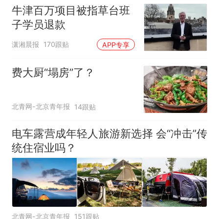
牛津百万项目被指草台班
子学员退款
潇湘晨报
170跟贴
APP专享
费大厨“塌房”了？
北青网-北京青年报
14跟贴
电车露营成年轻人旅游新选择 会“冲击”传
统住宿业吗？
北青网-北京青年报
151跟贴