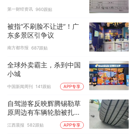
第一财经资讯
960跟贴
被指“不刷脸不让进”！广
东多景区引争议
南方都市报
687跟贴
全球外卖霸主，杀到中国
小城
中国新闻周刊
141跟贴
APP专享
自驾游客反映辉腾锡勒草
原周边有车辆轮胎被扎，
修理店铺换胎价格高达千
江西晨报
582跟贴
APP专享
元，官方发布情况通报