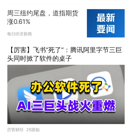
周三纽约尾盘，道指期货
涨0.61%
每日经济新闻
【厉害】飞书“死了”：腾讯阿里字节三巨
头同时掀了软件的桌子
厉害财经
26跟贴