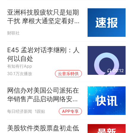
亚洲科技股疲软只是短期
干扰 摩根大通坚定看好人
工智能扩张周期
财联社
E45 孟岩对话李继刚：人
何以自处
有知有行App
00:12
30.1万次播放
云音乐特供
网信办对美国公司派拓在
华销售产品启动网络安全
审查，公司美股股价盘前
每日经济新闻
1跟贴
APP专享
跳水
美股软件类股票盘初走低