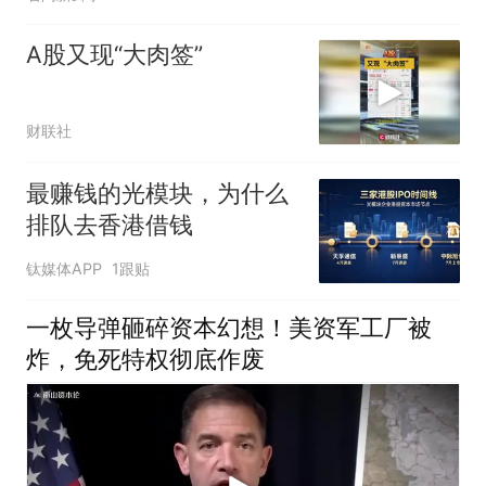
A股又现“大肉签”
财联社
最赚钱的光模块，为什么
排队去香港借钱
钛媒体APP
1跟贴
一枚导弹砸碎资本幻想！美资军工厂被
炸，免死特权彻底作废