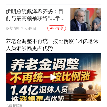
伊朗总统佩泽希齐扬：目
前与最高领袖联络"非常困
难"
参考消息
1.5万跟贴
APP专享
养老金调整不再统一按比例涨 1.4亿退休
人员谁涨幅更占优势
右阀新鲜事