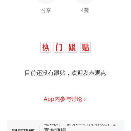
分享
4赞
制裁瓜子饺子，美国怕什
热
么？
那个在床头放菜刀的女孩，
新
因老师一句“跟我回家”改写了
人生
费大厨“全国小炒肉大王”称
目前还没有跟贴，欢迎发表观点
号，仅凭视频评出？中国烹饪
协会回应
男子上山采菌偶然发现鸡枞菌
窝，原地守1天等它长大：挖了
140多朵
美国渔民钓获鲨鱼徒手将其拽
App内参与讨论
回大海 目击者直呼震惊 （视频
来源：参考消息）
笔试第一被第二名传话劝弃考
官方通报
制裁瓜子饺子，美国怕什
热