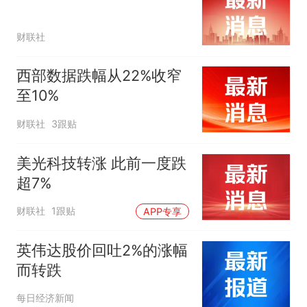
财联社
西部数据跌幅从22%收窄
至10%
财联社
3跟贴
美光科技转涨 此前一度跌
超7%
财联社
1跟贴
APP专享
英伟达股价回吐2%的涨幅
而转跌
每日经济新闻