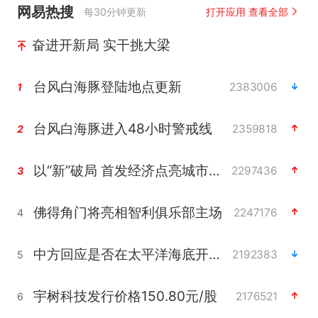
网易热搜
每30分钟更新
打开应用 查看全部
奋进开新局 实干挑大梁
台风白海豚登陆地点更新
2383006
1
台风白海豚进入48小时警戒线
2359818
2
以“新”破局 首发经济点亮城市消费活力
2297436
3
佛得角门将亮相智利俱乐部主场
2247176
4
中方回应是否在太平洋海底开采稀土
2192383
5
宇树科技发行价格150.80元/股
2176521
6