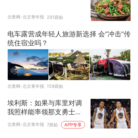
北青网-北京青年报
291跟贴
电车露营成年轻人旅游新选择 会“冲击”传
统住宿业吗？
北青网-北京青年报
159跟贴
埃利斯：如果与库里对调
我照样能率领那支勇士取
得现在的成就
北青网-北京青年报
7跟贴
APP专享