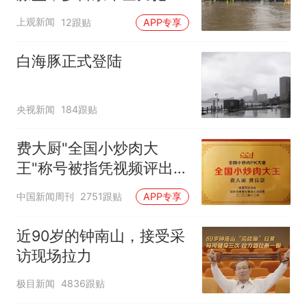
排，建议市民尽量避免附
上观新闻
12跟贴
APP专享
近出行
白海豚正式登陆
央视新闻
184跟贴
费大厨"全国小炒肉大
王"称号被指凭视频评出
官方回应
中国新闻周刊
2751跟贴
APP专享
近90岁的钟南山，接受采
访现场拉力
极目新闻
4836跟贴