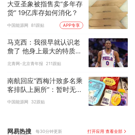
大亚圣象被指售卖“多年存
货” 19亿库存如何消化？
中国能源网
81跟贴
APP专享
马克西：我很早就认识老
詹了 他身上最大的特质就
是谦逊
北青网-北京青年报
211跟贴
南航回应“西梅汁致多名乘
客排队上厕所”：暂时无法
核查是否发放西梅汁
中国能源网
32跟贴
网易热搜
每30分钟更新
打开应用 查看全部