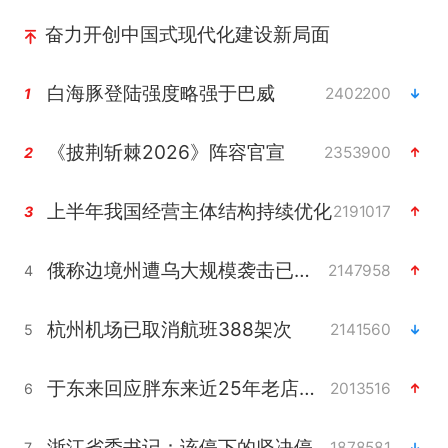
奋力开创中国式现代化建设新局面
白海豚登陆强度略强于巴威
2402200
1
《披荆斩棘2026》阵容官宣
2353900
2
上半年我国经营主体结构持续优化
2191017
3
俄称边境州遭乌大规模袭击已致13伤
2147958
4
杭州机场已取消航班388架次
2141560
5
于东来回应胖东来近25年老店年底关闭
2013516
6
浙江省委书记：该停下的坚决停下来
1878581
7