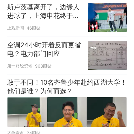
斯卢茨基离开了，边缘人
进球了，上海申花终于止
住中超三连败颓势
上观新闻
46跟贴
空调24小时开着反而更省
电？电力部门回应
第一财经资讯
963跟贴
敢于不同！10名齐鲁少年赴约西湖大学！
他们是谁？为何而选？
齐鲁壹点
24跟贴