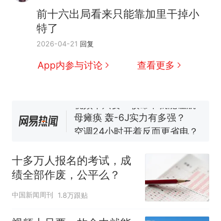
十多万人报名的考试，成绩
热
前十六出局看来只能靠加里干掉小
全部作废，公平么？
特了
全球唯一没有法定首都的国
新
2026-04-21
回复
家，刚改国名，总统就邀请中
国大使骑行绕了几乎整个国境
搬家报价570元，搬到楼下交
App内参与讨论
查看更多
线一圈，还曾两次到中国寻根
5060元才肯搬上楼！女子傻眼
了……
视频丨只要一枚命中就能让航
母瘫痪 轰-6J实力有多强？
空调24小时开着反而更省电？
电力部门回应
台风"白海豚"登陆 中心附近最
大风力14级
十多万人报名的考试，成
十多万人报名的考试，成绩
热
绩全部作废，公平么？
全部作废，公平么？
中国新闻周刊
1.8万跟贴