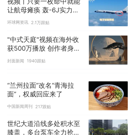
视频丨只要一枚命中就能
让航母瘫痪 轰-6J实力有
多强？
环球网资讯
2.1万跟贴
"中式天庭"视频在海外收
获500万播放 创作者身份
披露
封面新闻
1940跟贴
“兰州拉面”改名“青海拉
面”，权威回应来了
中国新闻周刊
217跟贴
世纪大道沿线多处积水至
膝盖，多台泵车全力抢