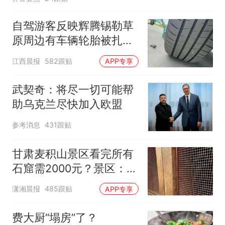
自驾游客反映辉腾锡勒草
原周边有车辆轮胎被扎，
修理店铺换胎价格高达千
江西晨报
582跟贴
APP专享
元，官方发布情况通报
武契奇：将尽一切可能帮
助乌克兰尽快加入欧盟
参考消息
431跟贴
甘肃麦积山景区看完所有
石窟需2000元？景区：部
分石窟受特别保护，游客
潇湘晨报
485跟贴
APP专享
可按需买
费大厨“塌房”了？