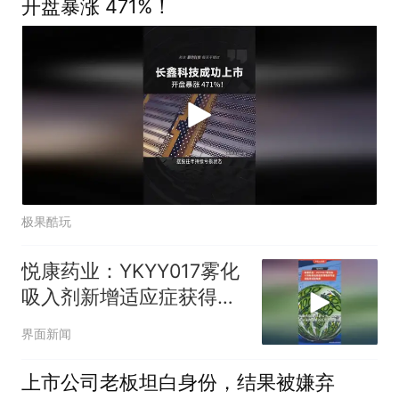
开盘暴涨 471%！
极果酷玩
悦康药业：YKYY017雾化
吸入剂新增适应症获得国
家药监局临床试验批准
界面新闻
上市公司老板坦白身份，结果被嫌弃