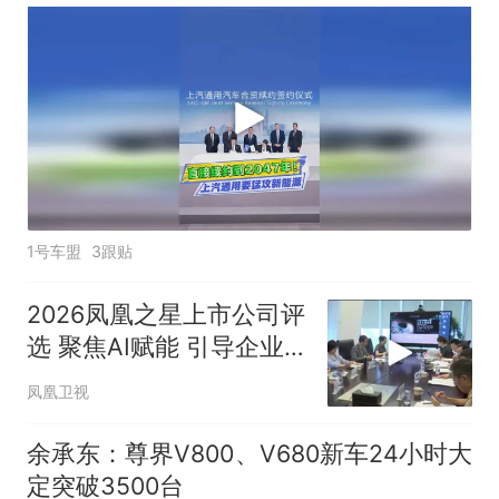
1号车盟
3跟贴
2026凤凰之星上市公司评
选 聚焦AI赋能 引导企业
拥抱智能化转型
凤凰卫视
余承东：尊界V800、V680新车24小时大
定突破3500台