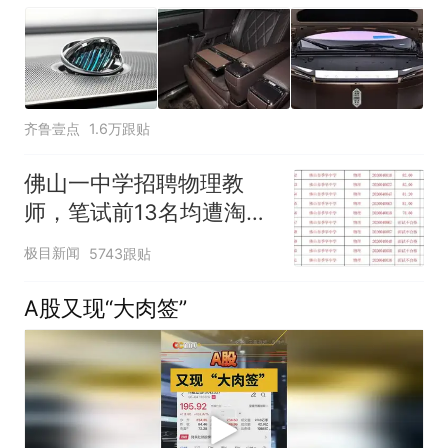
齐鲁壹点
1.6万跟贴
佛山一中学招聘物理教
师，笔试前13名均遭淘
汰？教育局：已叫停招
极目新闻
5743跟贴
聘，成立调查组全面核查
A股又现“大肉签”