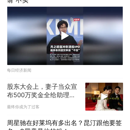
请“不实”
每日经济新闻
股东大会上，妻子当众宣
布500万奖金全给助理，
我起身离去，她急忙拦住
最终你成为了过客
我：老公，别走
周星驰在好莱坞有多出名？昆汀跟他要签