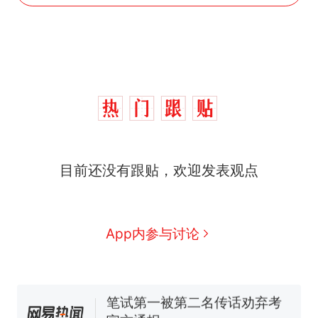
那个在床头放菜刀的女孩，
热
目前还没有跟贴，欢迎发表观点
因老师一句“跟我回家”改写了
人生
费大厨“全国小炒肉大王”称
新
号，仅凭视频评出？中国烹饪
协会回应
美国渔民钓获鲨鱼徒手将其拽
App内参与讨论
回大海 目击者直呼震惊 （视频
来源：参考消息）
笔试第一被第二名传话劝弃考
官方通报
佛山一中学招聘物理教师，笔