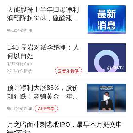
天能股份上半年归母净利
润预降超65%，硫酸涨价
叠加政策调整挤压盈利空
每日经济新闻
间
E45 孟岩对话李继刚：人
何以自处
有知有行App
00:12
30.1万次播放
云音乐特供
预计净利大涨85%，股价
却狂跌！老铺黄金一年蒸
发1300亿港元
每日经济新闻
APP专享
月之暗面冲刺港股IPO，最早本月提交申