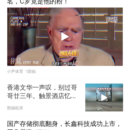
名，C罗竟是他的粉！
小尹体育
1跟贴
香港文华一声叹，别过哥
哥廿三年。触景酒店忆芳
华世间再无张国荣
熊猫机库
国产存储彻底翻身，长鑫科技成功上市，