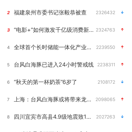
福建泉州市委书记张毅恭被查
2326432
2
“电影+”如何激发千亿级消费新活力？
2324763
3
全球首个长时储能一体化产业园量产
2239550
4
台风白海豚已进入24小时警戒线
2238311
5
“秋天的第一杯奶茶”6岁了
2108172
6
上海：台风白海豚或将带来龙卷风
2098065
7
四川宜宾市高县4.9级地震致1人死亡
2027263
8