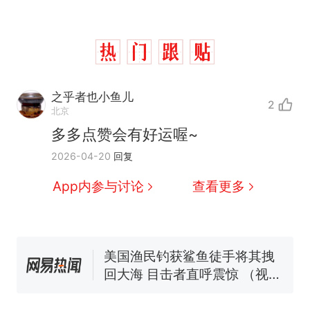
西班牙飞地休达边境，摩洛
热
哥士兵搬起大石块投向移民引
争议，此前一天内数万人从摩
费大厨“全国小炒肉大王”称
新
洛哥涌入西班牙
号，仅凭视频评出？中国烹饪
之乎者也小鱼儿
协会回应
2
男子上山采菌偶然发现鸡枞菌
北京
窝，原地守1天等它长大：挖了
多多点赞会有好运喔~
140多朵
美国一场追捕行动中，一男子
2026-04-20
回复
在车辆行驶中爬上车顶跳舞。
（新京报）
笔试第一被第二名传话劝弃考
App内参与讨论
查看更多
官方通报
美国渔民钓获鲨鱼徒手将其拽
回大海 目击者直呼震惊 （视频
来源：参考消息）
西班牙飞地休达边境，摩洛
热
哥士兵搬起大石块投向移民引
争议，此前一天内数万人从摩