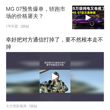
MG 07预售爆单，轿跑市
场的价格屠夫？
1号车盟
3跟贴
幸好把对方通信打掉了，要不然根本走不
掉
大力哥影视局
1跟贴