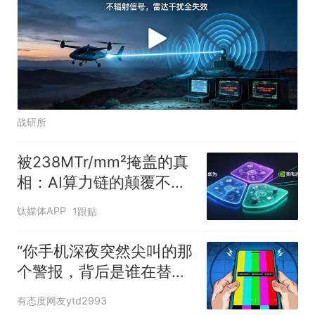
战研所
被238MTr/mm²掩盖的真
相：AI算力链的颠覆不在
晶体管，在“去DSP”
钛媒体APP
1跟贴
“你手机深夜突然尖叫的那
个警报，背后是谁在替你
守着？”
有态度网友ytd2993