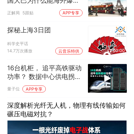
国大巴为什么能海外爆
单？
正解局
5跟贴
APP专享
探秘上海3日团
科学史平话
00:00
14.7万次播放
云音乐特供
16台机柜， 追平高铁驱动
功率？ 数据中心供电拐点
来了
量子位
APP专享
深度解析光纤无人机，物理有线传输如何
碾压电磁对抗？