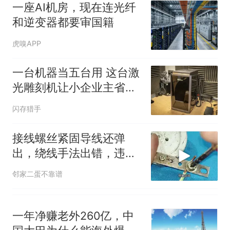
洛哥涌入西班牙
一座AI机房，现在连光纤
和逆变器都要审国籍
虎嗅APP
一台机器当五台用 这台激
光雕刻机让小企业主省下
空间和成本
闪存猎手
接线螺丝紧固导线还弹
出，绕线手法出错，违规
操作极易引发隐患
邻家二蛋不靠谱
一年净赚老外260亿，中