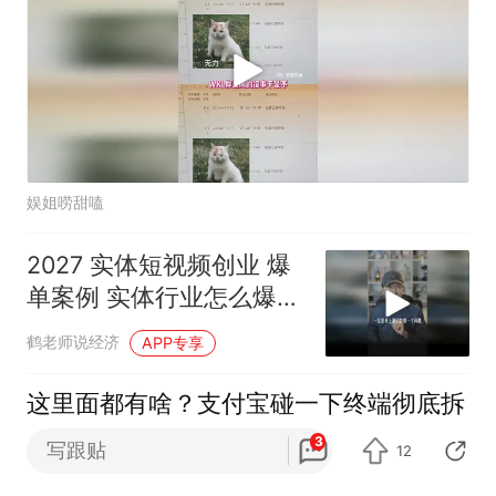
娱姐唠甜嗑
2027 实体短视频创业 爆
单案例 实体行业怎么爆单
赚钱的最高境界是气死同
鹤老师说经济
APP专享
行
这里面都有啥？支付宝碰一下终端彻底拆
开
3
写跟贴
12