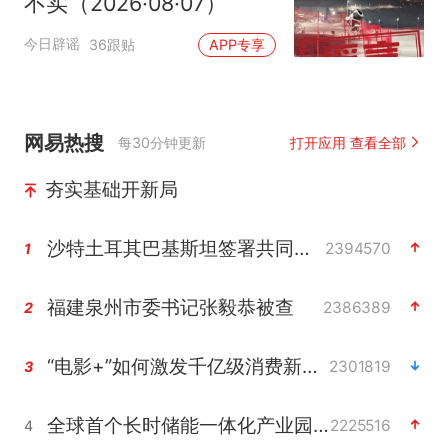
不实（2026·08·07）
今日辟谣
36跟贴
APP专享
网易热搜
每30分钟更新
打开应用 查看全部
夯实基础开新局
沙特土耳其巴基斯坦签署共同防务协议
2394570
1
福建泉州市委书记张毅恭被查
2386389
2
“电影+”如何激发千亿级消费新活力？
2301819
3
全球首个长时储能一体化产业园量产
2225516
4