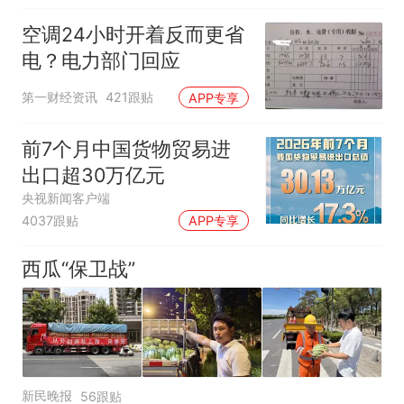
空调24小时开着反而更省
电？电力部门回应
第一财经资讯
421跟贴
APP专享
前7个月中国货物贸易进
出口超30万亿元
央视新闻客户端
4037跟贴
APP专享
西瓜“保卫战”
新民晚报
56跟贴