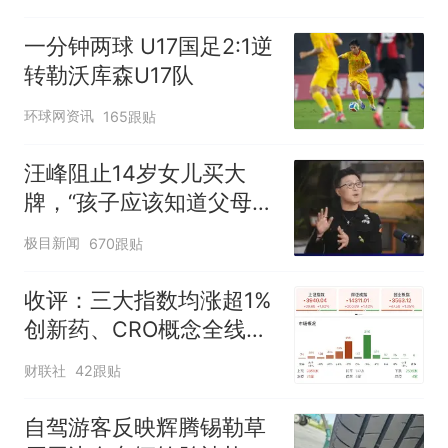
一分钟两球 U17国足2:1逆
转勒沃库森U17队
环球网资讯
165跟贴
汪峰阻止14岁女儿买大
牌，“孩子应该知道父母的
不易”，称自己买衣服80%
极目新闻
670跟贴
都在淘宝
收评：三大指数均涨超1%
创新药、CRO概念全线走
强
财联社
42跟贴
自驾游客反映辉腾锡勒草