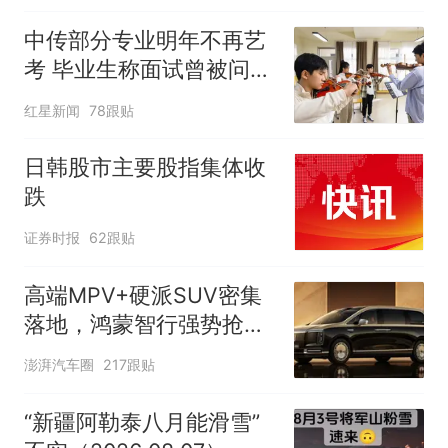
中传部分专业明年不再艺
考 毕业生称面试曾被问
“如何策划晚会” 专家：遏
红星新闻
78跟贴
制“艺考捷径化”
日韩股市主要股指集体收
跌
证券时报
62跟贴
高端MPV+硬派SUV密集
落地，鸿蒙智行强势抢占
自主高端市场制高点
澎湃汽车圈
217跟贴
“新疆阿勒泰八月能滑雪”