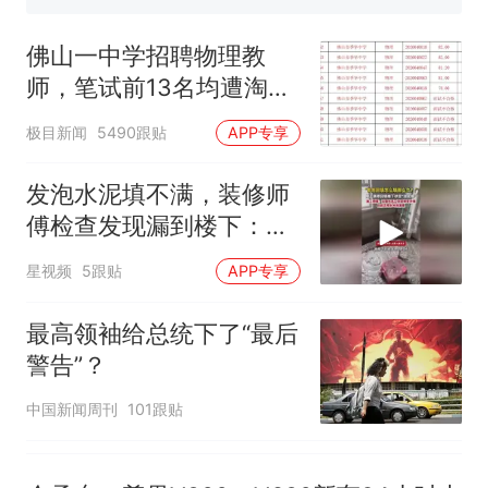
人生
佛山一中学招聘物理教
师，笔试前13名均遭淘
汰？教育局：已叫停招
极目新闻
5490跟贴
APP专享
聘，成立调查组全面核查
发泡水泥填不满，装修师
傅检查发现漏到楼下：出
风口未延伸到外墙
星视频
5跟贴
APP专享
最高领袖给总统下了“最后
警告”？
中国新闻周刊
101跟贴