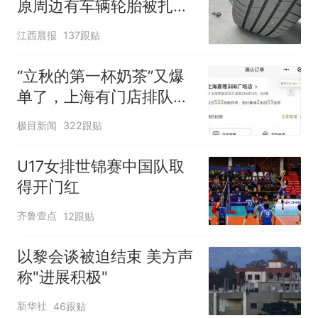
原周边有车辆轮胎被扎，
修理店铺换胎价格高达千
江西晨报
137跟贴
元，官方发布情况通报
“立秋的第一杯奶茶”又爆
单了，上海有门店排队超
500杯，店员：今天奶茶
极目新闻
322跟贴
店都很忙，要等2个多小
时
U17女排世锦赛中国队取
得开门红
齐鲁壹点
12跟贴
以黎会谈被迫结束 美方声
称"进展积极"
新华社
46跟贴