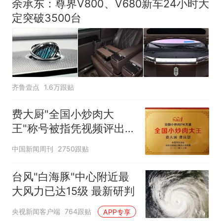
余承东：尊界V800、V680新车24小时大
定突破3500台
齐鲁壹点
1.6万跟贴
费大厨"全国小炒肉大
王"称号被指凭视频评出
官方回应
中国新闻周刊
2750跟贴
台风"白海豚"中心附近最
大风力已达15级 最新研判
央视新闻客户端
764跟贴
APP专享