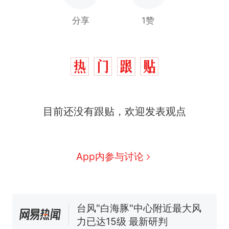
分享
1赞
那个在床头放菜刀的女孩，
热
因老师一句“跟我回家”改写了
人生
费大厨“全国小炒肉大王”称
新
号，仅凭视频评出？中国烹饪
协会回应
美国渔民钓获鲨鱼徒手将其拽
目前还没有跟贴，欢迎发表观点
回大海 目击者直呼震惊 （视频
来源：参考消息）
笔试第一被第二名传话劝弃考
官方通报
佛山一中学招聘物理教师，笔
App内参与讨论
试前13名均遭淘汰？教育局：
已叫停招聘，成立调查组全面
台风"白海豚"中心附近最大风
核查
力已达15级 最新研判
那个在床头放菜刀的女孩，
热
因老师一句“跟我回家”改写了