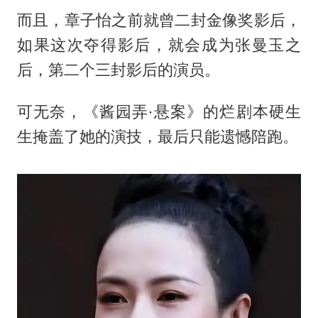
而且，章子怡之前就曾二封金像奖影后，
如果这次夺得影后，就会成为张曼玉之
后，第二个三封影后的演员。
可无奈，《酱园弄·悬案》的烂剧本硬生
生掩盖了她的演技，最后只能遗憾陪跑。