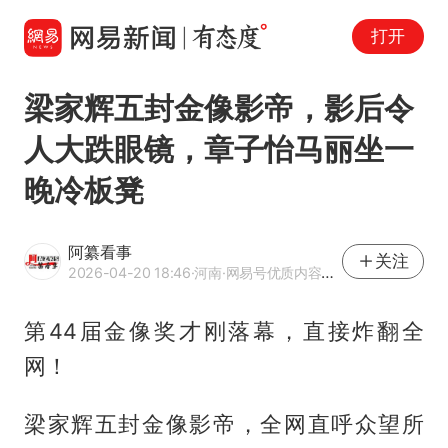
打开
梁家辉五封金像影帝，影后令
人大跌眼镜，章子怡马丽坐一
晚冷板凳
阿纂看事
关注
2026-04-20 18:46
·河南
·网易号优质内容创作者
第44届金像奖才刚落幕，直接炸翻全
网！
梁家辉五封金像影帝，全网直呼众望所