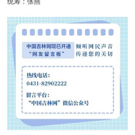
统筹：张燕