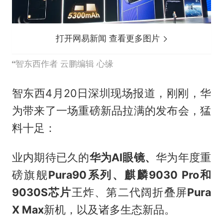
打开网易新闻 查看更多图片
智东西作者 云鹏编辑 心缘
智东西4月20日深圳现场报道，刚刚，华
为带来了一场重磅新品拉满的发布会，猛
料十足：
业内期待已久的
华为AI眼镜、
华为年度重
磅旗舰
Pura90系列、
麒麟9030 Pro和
9030S芯片
王炸、第二代阔折叠屏
Pura
X Max
新机，以及诸多生态新品。