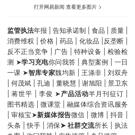
打开网易新闻 查看更多图片
监管执法
年报 | 告知承诺制 | 食品 | 质量 |
消费维权 | 价格 | 药品 | 化妆品 |反垄断 |
反不正当竞争 | 广告 | 特种设备 | 检验检
测 ➤
学习充电
你问我答 | 典型案例 | 一日
一课 ➤
智库专家
魏均新 | 王涤非 | 刘双舟
| 何茂斌 | 孔迪 | 董晓慧 | 谢旭阳 | 景卫东
| 蒋世平 | 李俊 ➤
产品活动
半月刊征订 |
图书精选 | 微课堂 | 融媒体综合资讯服务
| 审核宝➤
新媒体报告
微信 | 微博 | 抖音 |
头条 | 快手 | 消保
➤ 社群交流
所长 | 执法