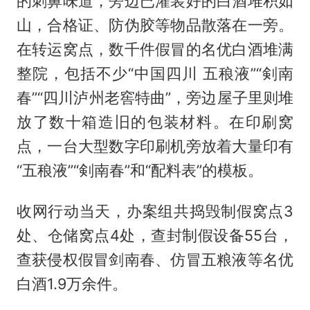
的刺鼻味道，旁边已灌装好的白酒堆积如
山，合格证、防伪胶等物品散落在一旁。
在转运窝点，数千件假冒的名优白酒堆满
整院，包括不少“中国四川 五稂液”“剣南
春”“四川泸州老窖特曲”，旁边屋子里则堆
放了数十箱造旧的包装材料。在印刷窝
点，一台大型数字印刷机旁放着大量印有
“五稂液”“剣南春”和“配料表”的模板。
收网行动当天，办案组共捣毁制假窝点3
处、仓储窝点4处，查封制假设备55台，
查获侵权假冒剑南春、仿冒五粮液等名优
白酒1.9万余件。