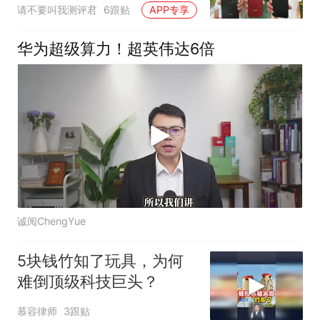
Pro Max和红米Note 17
请不要叫我测评君
6跟贴
APP专享
Pro户外体验
华为超级算力！超英伟达6倍
诚阅ChengYue
5块钱竹知了玩具，为何
难倒顶级科技巨头？
慕容律师
3跟贴