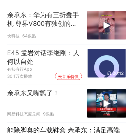
余承东：华为有三折叠手
机 尊界V800有独创的三
折叠桌板
快科技
64跟贴
E45 孟岩对话李继刚：人
何以自处
有知有行App
00:12
30.1万次播放
云音乐特供
余承东又嘴瓢了！
网易科技态度见闻
9跟贴
能除脚臭的车载鞋盒 余承东：满足高端