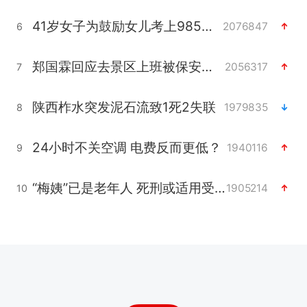
41岁女子为鼓励女儿考上985研究生
2076847
6
郑国霖回应去景区上班被保安拦下
2056317
7
陕西柞水突发泥石流致1死2失联
1979835
8
24小时不关空调 电费反而更低？
1940116
9
“梅姨”已是老年人 死刑或适用受限
1905214
10