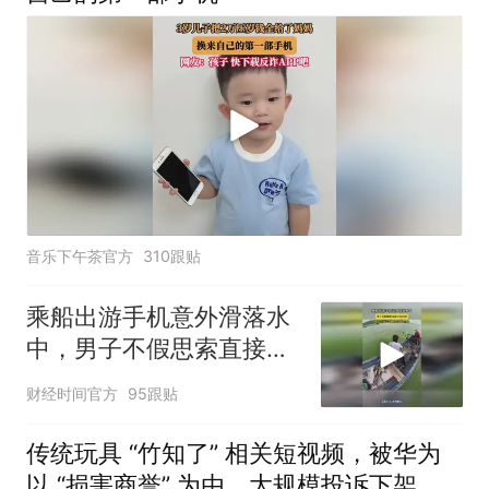
音乐下午茶官方
310跟贴
乘船出游手机意外滑落水
中，男子不假思索直接下
水打捞
财经时间官方
95跟贴
传统玩具 “竹知了” 相关短视频，被华为
以 “损害商誉” 为由，大规模投诉下架