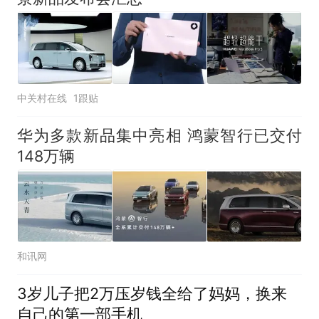
中关村在线
1跟贴
华为多款新品集中亮相 鸿蒙智行已交付
148万辆
和讯网
3岁儿子把2万压岁钱全给了妈妈，换来
自己的第一部手机