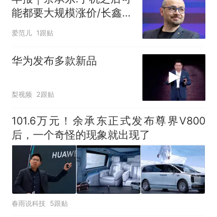
惊艳！字都飘起来了 博主在田
能都要大规模涨价/长鑫存
间创作“悬浮字” 网友：真·裸眼
储拒绝苹果压价/普华永道
3D！
“不想干了特提出辞职”，疑
热
爱范儿
1跟贴
专业报告被测出100%由AI
似南京大学数院院长辞职信流
生成
传，院方回应：喻良教授已卸
华为发布多款新品
任院长一职，不清楚辞职信来
源；曾用手绘图做头像
梨视频
2跟贴
101.6万元！余承东正式发布尊界V800
后，一个奇怪的现象就出现了
春雨说科技
5跟贴