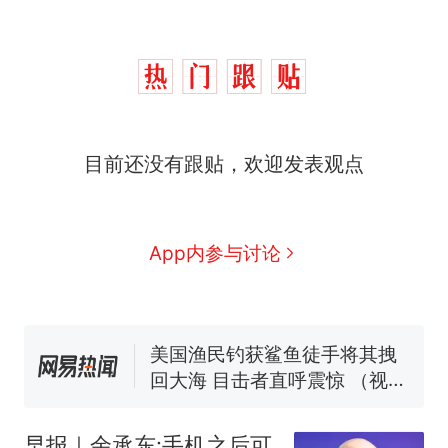
目前还没有跟贴，欢迎发表观点
“不想干了特提出辞职”，疑
热
似南京大学数院院长辞职信流
传，院方回应：喻良教授已卸
费大厨“全国小炒肉大王”称
新
App内参与讨论
任院长一职，不清楚辞职信来
号，仅凭视频评出？中国烹饪
源；曾用手绘图做头像
协会回应
男子上山采菌偶然发现鸡枞菌
窝，原地守1天等它长大：挖了
140多朵
美国渔民钓获鲨鱼徒手将其拽
回大海 目击者直呼震惊 （视频
来源：参考消息）
笔试第一被第二名传话劝弃考
官方通报
早报｜余承东:手机之后可