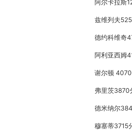
阿尔卡拉斯12
兹维列夫525
德约科维奇4
阿利亚西姆4
谢尔顿 407
弗里茨3870
德米纳尔38
穆塞蒂3715