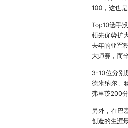
100，这也
Top10选
领先优势扩
去年的亚军积
大师赛，而
3-10位分
德米纳尔、
弗里茨200
另外，在巴
创造的生涯最