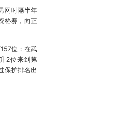
男网时隔半年
的资格赛，向正
157位；在武
升2位来到第
通过保护排名出