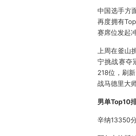
中国选手方
再度拥有To
赛席位发起
上周在釜山挑
宁挑战赛夺
218位，刷
战马德里大师
男单Top10
辛纳13350