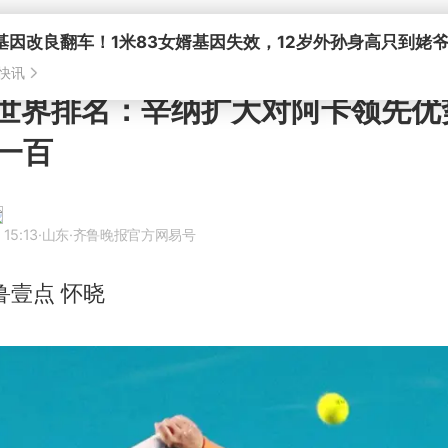
新世界排名：辛纳扩大对阿卡领先优
一百
 15:13
·山东
·齐鲁晚报官方网易号
鲁壹点 怀晓