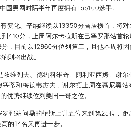
是中国男网时隔半年再度拥有Top100选手。
手没有变化。辛纳继续以13350分高居榜首，将
大到410分，上周阿尔卡拉斯在巴塞罗那站首轮
分，目前以12960分位列第二，且他本周将
辛纳则将出战。
别是兹维列夫、德约科维奇、阿利亚西姆、
谢尔
穆塞蒂和梅德韦杰夫，谢尔顿上周在慕尼黑站
分的优势继续位列美国一哥之位。
塞罗那站问鼎的菲斯上升五位来到第25位，距
高的14名又再进一步。