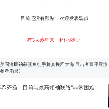
目前还没有跟贴，欢迎发表观点
制裁瓜子饺子，美国怕什么？
热
费大厨“全国小炒肉大王”称号，仅凭视频评出？中
新
有3人参与 来一起讨论吧
应
男子上山采菌偶然发现鸡枞菌窝，原地守1天等它长大：
朵
美国渔民钓获鲨鱼徒手将其拽回大海 目击者直呼震惊
参考消息）
笔试第一被第二名传话劝弃考 官方通报
希齐扬：目前与最高领袖联络"非常困难"
惊艳！字都飘起来了 博主在田间创作“悬浮字” 网友：
制裁瓜子饺子，美国怕什么？
热