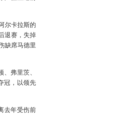
对阿尔卡拉斯的
后退赛，失掉
因伤缺席马德里
顿
、
弗里茨
、
夺冠，以领先
离去年受伤前