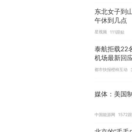
东北女子到
午休到几点
星视频
111跟贴
泰航拒载22
机场最新回
诺免费改签
都市快报橙柿互动
媒体：美国
中国能源网
1572
北京的“毛毛