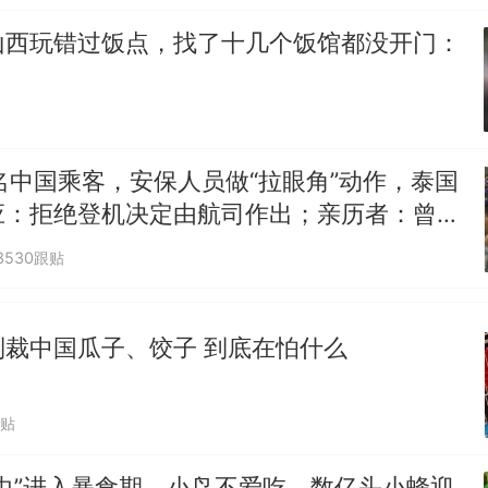
山西玩错过饭点，找了十几个饭馆都没开门：
名中国乘客，安保人员做“拉眼角”动作，泰国
应：拒绝登机决定由航司作出；亲历者：曾承
但没兑现
3530跟贴
制裁中国瓜子、饺子 到底在怕什么
跟贴
虫”进入暴食期，小鸟不爱吃，数亿头小蜂迎