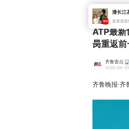
ATP最
昺重返前
齐鲁壹点
2026-04-20
齐鲁晚报·齐