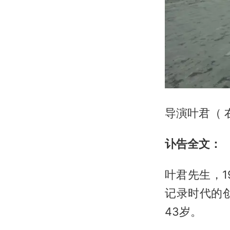
导演叶君（ 
讣告全文：
叶君先生，
记录时代的创
43岁。