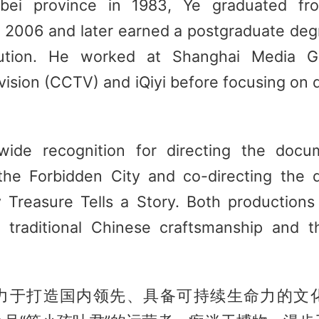
bei province in 1983, Ye graduated fr
in 2006 and later earned a postgraduate deg
tution. He worked at Shanghai Media G
evision (CCTV) and iQiyi before focusing on
ide recognition for directing the docu
the Forbidden City and co-directing the
y Treasure Tells a Story. Both productions
o traditional Chinese craftsmanship and th
力于打造国内领先、具备可持续生命力的文