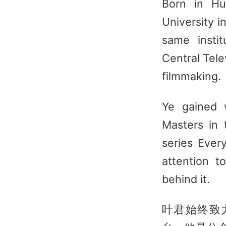
Born in Hu
University 
same insti
Central Tel
filmmaking.
Ye gained w
Masters in 
series Ever
attention t
behind it.
叶君始终致