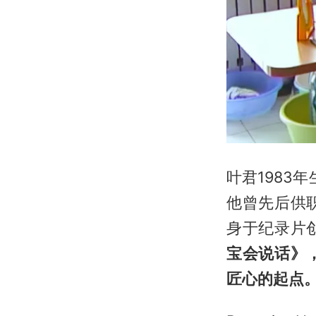
叶君1983
他曾先后供
身于纪录片
宝会说话》
匠心的起点