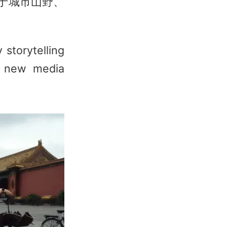
于城市山野、
storytelling
gh new media