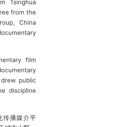
om Tsinghua
ree from the
roup, China
 documentary
mentary film
 documentary
 drew public
e discipline
化传播媒介平