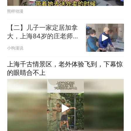
熊样动漫
【二】儿子一家定居加拿
大，上海84岁的庄老师独
自住护理院
小狗漫说
上海千古情景区，老外体验飞到，下幕惊
的眼睛合不上