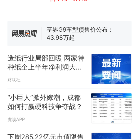
试前13名均遭淘汰？教育局：
已叫停招聘，成立调查组全面
台风"白海豚"中心附近最大风
核查
力已达15级 最新研判
享界G9车型预售价公布：
43.98万起
那个在床头放菜刀的女孩，
热
因老师一句“跟我回家”改写了
造纸行业局部回暖 两家特
人生
种纸企上半年净利润大幅
增长｜财报解读
财联社
“小巨人”掀外嫁潮，成都
如何打赢硬科技争夺战？
虎嗅APP
下周285.22亿元市值限售