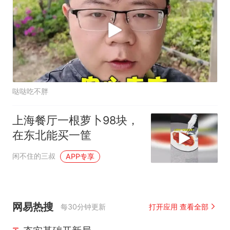
哒哒吃不胖
上海餐厅一根萝卜98块，
在东北能买一筐
闲不住的三叔
APP专享
网易热搜
每30分钟更新
打开应用 查看全部