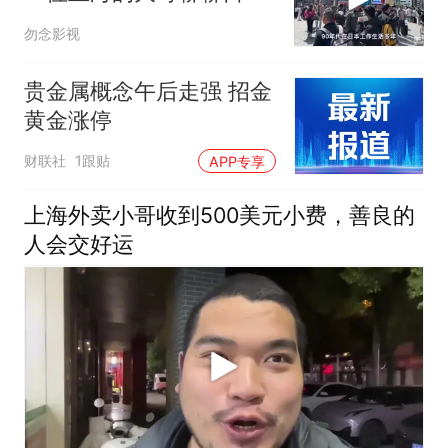
房价变化
勿念影视
贵金属概念午后走强 招金
黄金涨停
财联社
1跟贴
APP专享
上海外卖小哥收到500美元小费，善良的
人会交好运