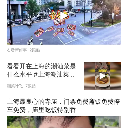
右發新鲜事
2跟贴
看看开在上海的潮汕菜是
什么水平 #上海潮汕菜排
行榜 #瑞狮楼潮汕会馆 #
潮菜叶飞
7跟贴
上海探店
上海最良心的寺庙，门票免费斋饭免费停
车免费，庙里吃饭特别香