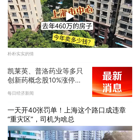
朴朴实实的情
凯莱英、普洛药业等多只
创新药概念股10%涨停！
创新药ETF天弘
每日经济新闻
（517380）标的指数大涨
超4%，CXO含量全市场
一天开40张罚单！上海这个路口成违章
最高
“重灾区”，司机为啥总