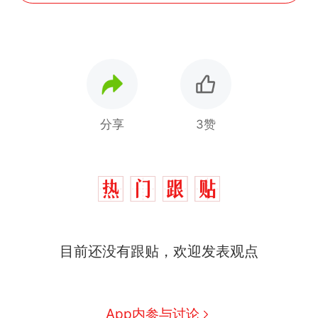
分享
3赞
那个在床头放菜刀的女孩，
热
因老师一句“跟我回家”改写了
人生
费大厨“全国小炒肉大王”称
新
号，仅凭视频评出？中国烹饪
目前还没有跟贴，欢迎发表观点
协会回应
笔试第一被第二名传话劝弃考
官方通报
佛山一中学招聘物理教师，笔
App内参与讨论