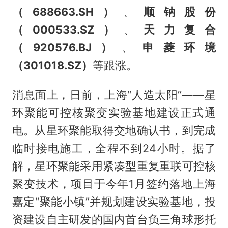
（688663.SH）
、
顺钠股份
（000533.SZ）
、
天力复合
（920576.BJ）
、
申菱环境
（301018.SZ）
等跟涨。
消息面上，日前，上海“人造太阳”——星
环聚能可控核聚变实验基地建设正式通
电。从星环聚能取得交地确认书，到完成
临时接电施工，全程不到24小时。据了
解，星环聚能采用紧凑型重复重联可控核
聚变技术，项目于今年1月签约落地上海
嘉定“聚能小镇”并规划建设实验基地，投
资建设自主研发的国内首台负三角球形托