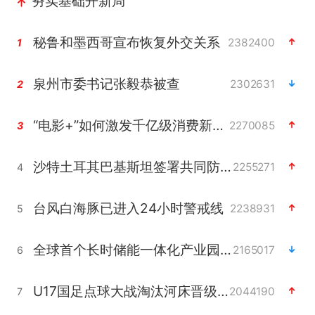
夯实基础开新局
秘鲁和墨西哥宣布恢复外交关系
2382400
1
泉州市委书记张毅恭被查
2302631
2
“电影+”如何激发千亿级消费新活力？
2270085
3
沙特土耳其巴基斯坦签署共同防务协议
2255271
4
台风白海豚已进入24小时警戒线
2238931
5
全球首个长时储能一体化产业园量产
2165017
6
U17国足点球大战淘汰河床晋级决赛
2044190
7