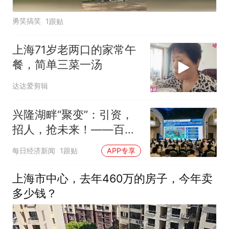
勇笑搞笑
1跟贴
上海71岁老两口的家常午
餐，简单三菜一汤
达达爱剪辑
兴隆湖畔“聚变”：引资，
招人，抢未来！——百家
资本集结，产融对接助力
每日经济新闻
1跟贴
APP专享
打造核聚变产业新高地
上海市中心，去年460万的房子，今年卖
多少钱？