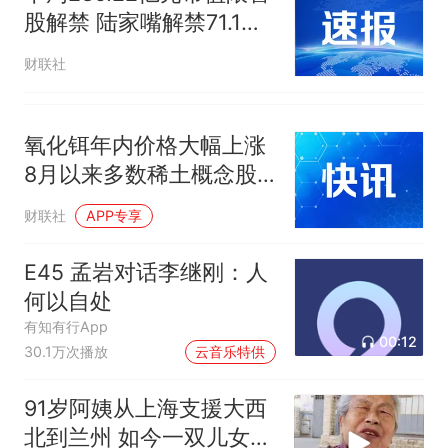
股解禁 陆家嘴解禁71.1亿
元居首
财联社
氧化铒年内价格大幅上涨
8月以来多数稀土概念股
获资金加仓
财联社
APP专享
E45 孟岩对话李继刚：人
何以自处
有知有行App
00:12
30.1万次播放
云音乐特供
91岁阿姨从上海支援大西
北到兰州 如今一双儿女成