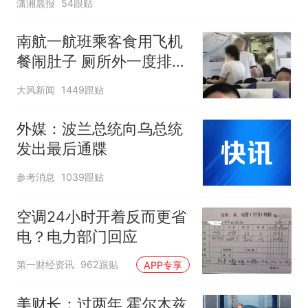
潇湘晨报
54跟贴
南航一航班乘客食用飞机
餐闹肚子 厕所外一度排长
队
大风新闻
1449跟贴
外媒：波兰总统向乌总统
发出最后通牒
参考消息
1039跟贴
空调24小时开着反而更省
电？电力部门回应
第一财经资讯
962跟贴
APP专享
美财长：过两年 霍尔木兹