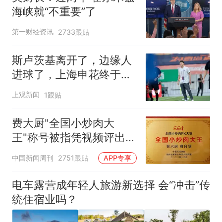
海峡就“不重要”了
第一财经资讯
2733跟贴
斯卢茨基离开了，边缘人
进球了，上海申花终于止
住中超三连败颓势
上观新闻
1跟贴
费大厨"全国小炒肉大
王"称号被指凭视频评出
官方回应
中国新闻周刊
2751跟贴
APP专享
电车露营成年轻人旅游新选择 会“冲击”传
统住宿业吗？