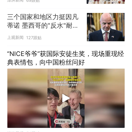
69跟贴
三个国家和地区力挺因凡
蒂诺 墨西哥的"反水"耐人
寻味
上观新闻
127跟贴
“NICE爷爷”获国际安徒生奖，现场重现经
典表情包，向中国粉丝问好