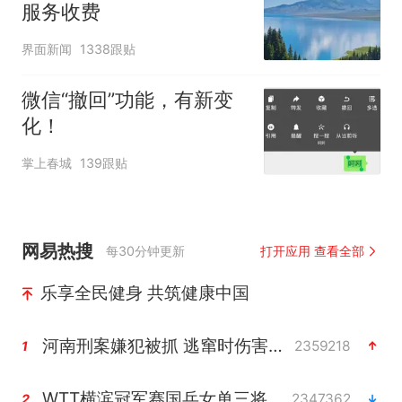
服务收费
界面新闻
1338跟贴
微信“撤回”功能，有新变
化！
掌上春城
139跟贴
网易热搜
每30分钟更新
打开应用 查看全部
乐享全民健身 共筑健康中国
河南刑案嫌犯被抓 逃窜时伤害多人
2359218
1
WTT横滨冠军赛国乒女单三将晋级四强
2347362
2