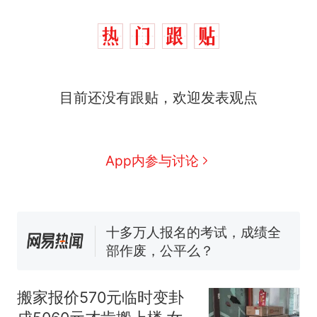
目前还没有跟贴，欢迎发表观点
那个在床头放菜刀的女孩，
热
因老师一句“跟我回家”改写了
人生
搬家报价570元，搬到楼下
新
App内参与讨论
交5060元才肯搬上楼！女子傻
眼了……
十多万人报名的考试，成绩全
部作废，公平么？
空调24小时开着反而更省电？
电力部门回应
佛山一中学招聘物理教师，笔
试前13名均遭淘汰？教育局：
搬家报价570元临时变卦
已叫停招聘，成立调查组全面
“不建议大家买深色蛋糕”上热