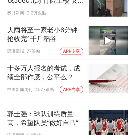
成5060元才肯搬上楼 女
核查
搜，网友：天塌了！
子傻眼
那个在床头放菜刀的女孩，
极目新闻
2.2万跟贴
热
因老师一句“跟我回家”改写了
人生
大雨将至一家老小6分钟
抢收完1千斤稻谷
潇湘晨报
77跟贴
APP专享
十多万人报名的考试，成
绩全部作废，公平么？
中国新闻周刊
4577跟贴
APP专享
郭士强：球队训练质量
高，希望队员“做好自己”
澎湃新闻