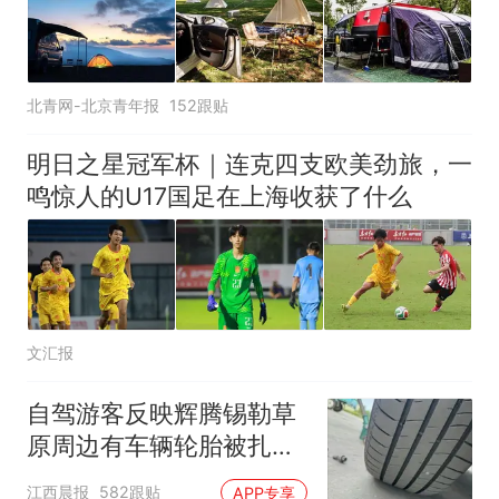
北青网-北京青年报
152跟贴
明日之星冠军杯｜连克四支欧美劲旅，一
鸣惊人的U17国足在上海收获了什么
文汇报
自驾游客反映辉腾锡勒草
原周边有车辆轮胎被扎，
修理店铺换胎价格高达千
江西晨报
582跟贴
APP专享