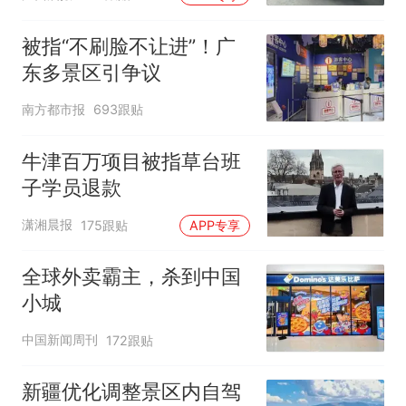
元，官方发布情况通报
被指“不刷脸不让进”！广
东多景区引争议
南方都市报
693跟贴
牛津百万项目被指草台班
子学员退款
潇湘晨报
175跟贴
APP专享
全球外卖霸主，杀到中国
小城
中国新闻周刊
172跟贴
新疆优化调整景区内自驾