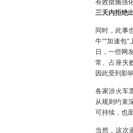
有效措施强化
三天内拒绝出
同时，此事
牛”“加速
日，一些网友
常、占座失
因此受到影响
各家涉火车
从规则约束
可持续，也
当然，这次