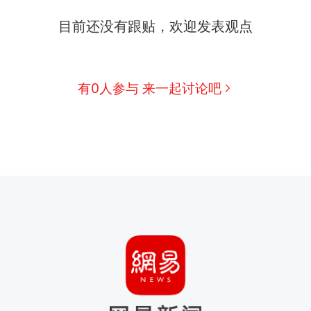
目前还没有跟贴，欢迎发表观点
有0人参与 来一起讨论吧