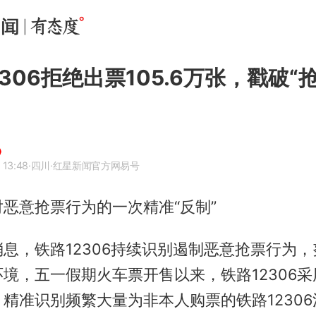
306拒绝出票105.6万张，戳破“
 13:48
·四川
·红星新闻官方网易号
恶意抢票行为的一次精准“反制”
息，铁路12306持续识别遏制恶意抢票行为
境，五一假期火车票开售以来，铁路12306
精准识别频繁大量为非本人购票的铁路1230