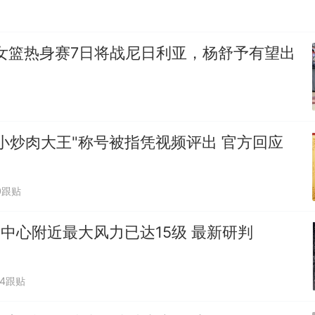
女篮热身赛7日将战尼日利亚，杨舒予有望出
小炒肉大王"称号被指凭视频评出 官方回应
0跟贴
"中心附近最大风力已达15级 最新研判
34跟贴