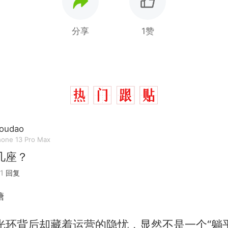
分享
1赞
oudao
hone 13 Pro Max
几座？
那个在床头放菜刀的女孩，因老师一句“跟我回家”
热
1
回复
费大厨“全国小炒肉大王”称号，仅凭视频评出？中
新
塘
应
美国渔民钓获鲨鱼徒手将其拽回大海 目击者直呼震惊
光环背后却藏着运营的隐忧，显然不是一个“躺