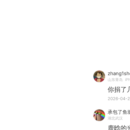
zhang1sh
山东青岛
iP
你捐了
2026-04-2
承包了鱼
湖北武汉
鹿晗的