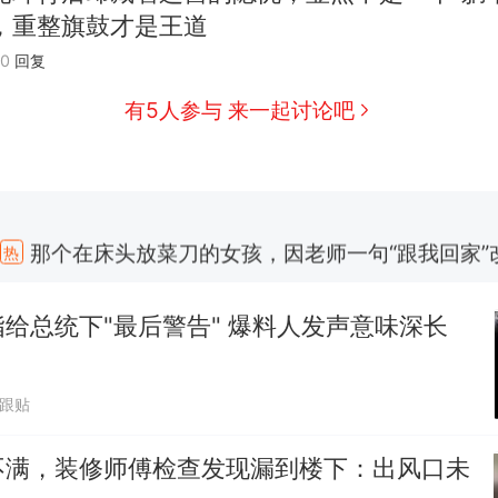
参考消息）
，重整旗鼓才是王道
笔试第一被第二名传话劝弃考 官方通报
20
回复
佛山一中学招聘物理教师，笔试前13名均遭淘汰？教
有5人参与 来一起讨论吧
招聘，成立调查组全面核查
台风"白海豚"中心附近最大风力已达15级 最新研判
那个在床头放菜刀的女孩，因老师一句“跟我回家”
热
给总统下"最后警告" 爆料人发声意味深长
4跟贴
不满，装修师傅检查发现漏到楼下：出风口未