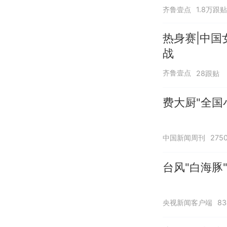
齐鲁壹点
1.8万跟贴
热身赛|中国
战
齐鲁壹点
28跟贴
费大厨"全国
中国新闻周刊
275
台风"白海豚
央视新闻客户端
8