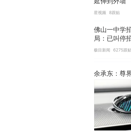
延伸到外墙
星视频
8跟贴
佛山一中学
局：已叫停
极目新闻
6275跟
余承东：尊界