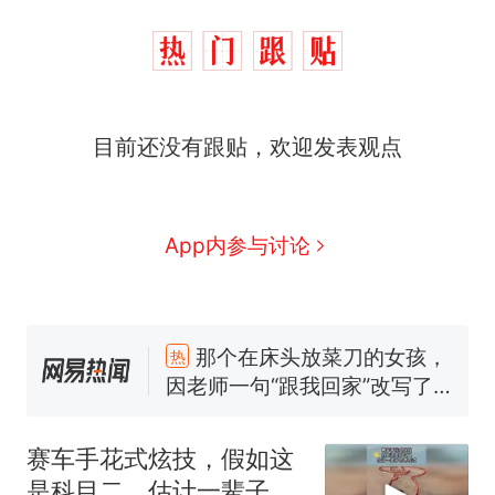
目前还没有跟贴，欢迎发表观点
App内参与讨论
那个在床头放菜刀的女孩，
热
因老师一句“跟我回家”改写了
人生
搬家报价570元，搬到楼下
新
交5060元才肯搬上楼！女子傻
赛车手花式炫技，假如这
眼了……
空调24小时开着反而更省电？
是科目二，估计一辈子也