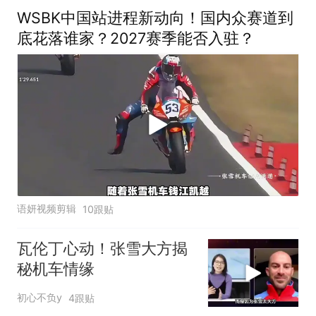
WSBK中国站进程新动向！国内众赛道到
底花落谁家？2027赛季能否入驻？
语妍视频剪辑
10跟贴
瓦伦丁心动！张雪大方揭
秘机车情缘
初心不负y
4跟贴