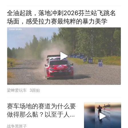
全油起跳，落地冲刺2026芬兰站飞跳名
场面，感受拉力赛最纯粹的暴力美学
梁蜱爱玩车
3跟贴
赛车场地的赛道为什么要
做得那么黏？以至于人站
上去瞬间被粘住
战争黑匣子