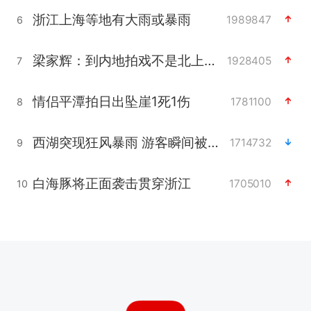
浙江上海等地有大雨或暴雨
1989847
6
梁家辉：到内地拍戏不是北上是回归
1928405
7
情侣平潭拍日出坠崖1死1伤
1781100
8
西湖突现狂风暴雨 游客瞬间被浇透
1714732
9
白海豚将正面袭击贯穿浙江
1705010
10