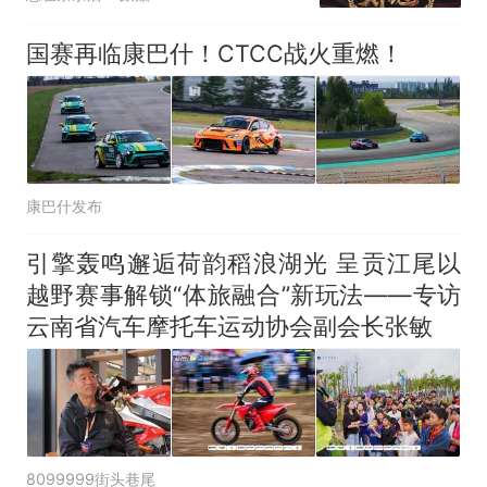
国赛再临康巴什！CTCC战火重燃！
康巴什发布
引擎轰鸣邂逅荷韵稻浪湖光 呈贡江尾以
越野赛事解锁“体旅融合”新玩法——专访
云南省汽车摩托车运动协会副会长张敏
8099999街头巷尾