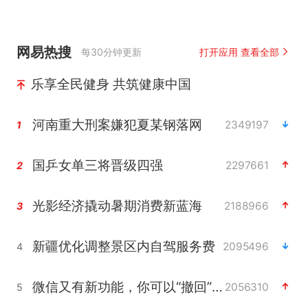
网易热搜
每30分钟更新
打开应用 查看全部
乐享全民健身 共筑健康中国
河南重大刑案嫌犯夏某钢落网
2349197
1
国乒女单三将晋级四强
2297661
2
光影经济撬动暑期消费新蓝海
2188966
3
新疆优化调整景区内自驾服务费
2095496
4
微信又有新功能，你可以“撤回”你的撤回了！
2056310
5