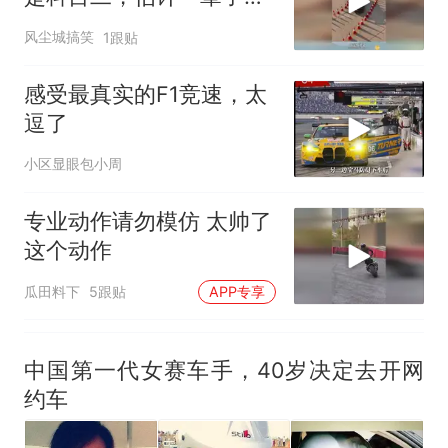
电力部门回应
考不过
佛山一中学招聘物理教师，笔
风尘城搞笑
1跟贴
试前13名均遭淘汰？教育局：
已叫停招聘，成立调查组全面
十多万人报名的考试，成绩全
感受最真实的F1竞速，太
核查
部作废，公平么？
逗了
“不建议大家买深色蛋糕”上热
小区显眼包小周
搜，网友：天塌了！
那个在床头放菜刀的女孩，
热
专业动作请勿模仿 太帅了
因老师一句“跟我回家”改写了
这个动作
人生
瓜田料下
5跟贴
APP专享
中国第一代女赛车手，40岁决定去开网
约车