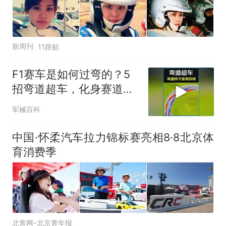
新周刊
11跟贴
F1赛车是如何过弯的？5
招弯道超车，化身赛道王
者！ #科普动画
军械百科
中国·怀柔汽车拉力锦标赛亮相8·8北京体
育消费季
北青网-北京青年报