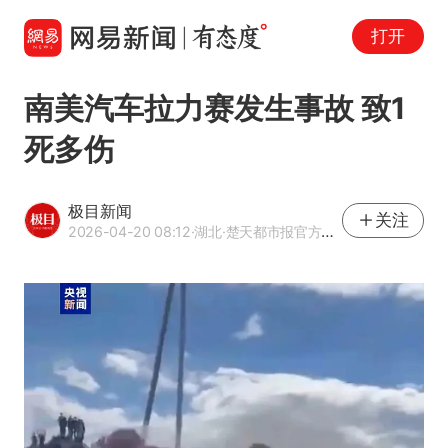
打开
南美汽车拉力赛发生事故 致1
死多伤
极目新闻
关注
2026-04-20 08:12
·湖北
·楚天都市报官方网易号