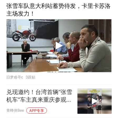
张雪车队意大利站蓄势待发，卡里卡苏洛
主场发力！
旧梦难寻c
3跟贴
兑现邀约！台湾首辆“张雪
机车”车主真来重庆参观工
厂了
青蜂侠Bee
APP专享