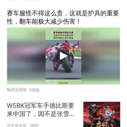
赛车服怪不得这么贵，这就是护具的重要
性，翻车能极大减少伤害！
畅谈没烦恼
6跟贴
WSBK冠军车手德比斯要
来中国了，因不是张雪机
车邀请而引发热议
总在茶余后
1跟贴