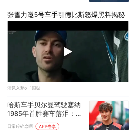
张雪力邀5号车手引德比斯怒爆黑料揭秘
清风入梦o
1跟贴
哈斯车手贝尔曼驾驶塞纳
1985年首胜赛车落泪：人
生最棒日子之一
日常碎碎念啊
APP专享