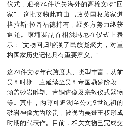
仪式，迎接74件流失海外的高棉文物“回
家”。这批文物此前由已故英国收藏家道
格拉斯·拉奇福德持有，经多方努力终获
返还。柬埔寨副首相洪玛尼在仪式上表
示：“文物回归增强了民族凝聚力，对重
构国家历史记忆具有重要意义。”
这74件文物年代跨度大、类型丰富，从前
吴哥时期一直延续至吴哥帝国鼎盛阶段，
涵盖砂岩雕塑、青铜造像及宗教仪式器物
等。其中，两尊可追溯至公元9世纪初的
砂岩神像尤为珍贵，被视为吴哥王权形成
时期的代表作。目前，相关文物已完成交