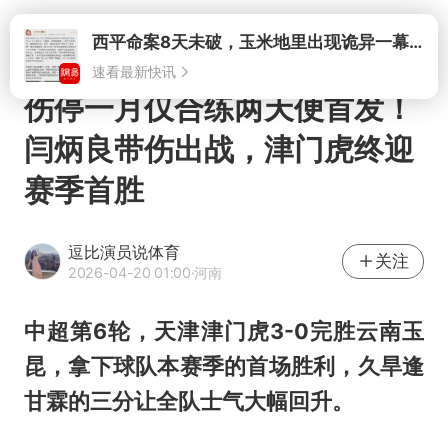
打开
西平命案8天未破，玉米地里出现诡异一幕，我突然想起了欧金中
速看最新快讯
伤停一月仅合练两天便首发！
闫炳良带伤出战，津门虎终迎
赛季首胜
逗比演员说体育
关注
2026-04-20 01:00
·河南
中超第6轮，天津津门虎3-0完胜云南玉
昆，拿下球队本赛季的首场胜利，久旱逢
甘霖的三分让全队士气大幅回升。