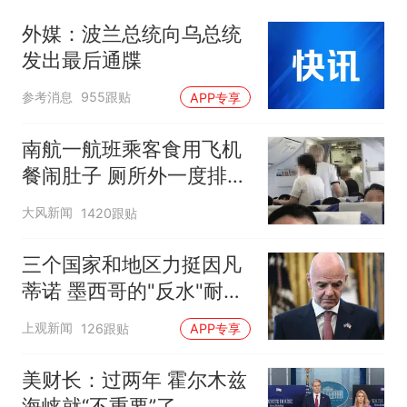
外媒：波兰总统向乌总统
发出最后通牒
参考消息
955跟贴
APP专享
南航一航班乘客食用飞机
餐闹肚子 厕所外一度排长
队
大风新闻
1420跟贴
三个国家和地区力挺因凡
蒂诺 墨西哥的"反水"耐人
寻味
上观新闻
126跟贴
APP专享
美财长：过两年 霍尔木兹
海峡就“不重要”了