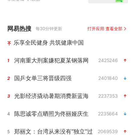
网易热搜
每30分钟更新
打开应用 查看全部
乐享全民健身 共筑健康中国
河南重大刑案嫌犯夏某钢落网
2425246
1
国乒女单三将晋级四强
2401840
2
光影经济撬动暑期消费新蓝海
2237353
3
陈思诚零点晒照为佟丽娅庆生
2235664
4
郑丽文：台湾从来没有“独立”过
2069539
5