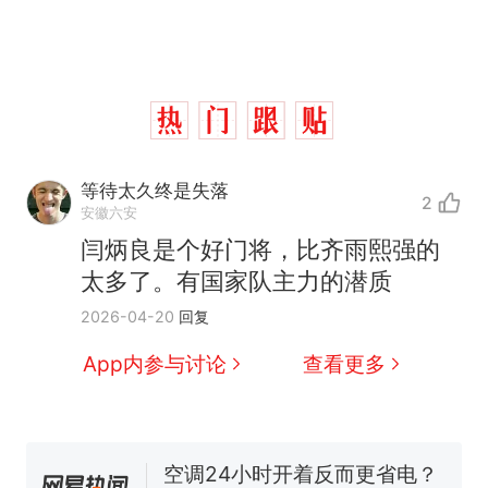
等待太久终是失落
2
安徽六安
闫炳良是个好门将，比齐雨熙强的
太多了。有国家队主力的潜质
那个在床头放菜刀的女孩，
热
2026-04-20
回复
因老师一句“跟我回家”改写了
人生
搬家报价570元，搬到楼下
新
App内参与讨论
查看更多
交5060元才肯搬上楼！女子傻
眼了……
十多万人报名的考试，成绩全
部作废，公平么？
空调24小时开着反而更省电？