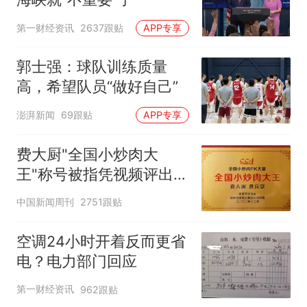
第一财经资讯
2637跟贴
APP专享
郭士强：球队训练质量
高，希望队员“做好自己”
澎湃新闻
69跟贴
APP专享
费大厨"全国小炒肉大
王"称号被指凭视频评出
官方回应
中国新闻周刊
2751跟贴
空调24小时开着反而更省
电？电力部门回应
第一财经资讯
962跟贴