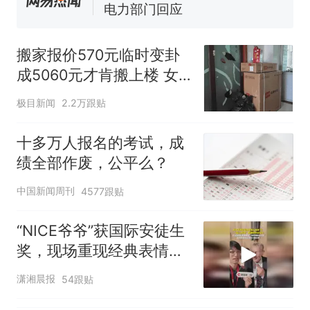
电力部门回应
佛山一中学招聘物理教师，笔
试前13名均遭淘汰？教育局：
搬家报价570元临时变卦
已叫停招聘，成立调查组全面
“不建议大家买深色蛋糕”上热
成5060元才肯搬上楼 女
核查
搜，网友：天塌了！
子傻眼
那个在床头放菜刀的女孩，
热
极目新闻
2.2万跟贴
因老师一句“跟我回家”改写了
人生
十多万人报名的考试，成
绩全部作废，公平么？
中国新闻周刊
4577跟贴
“NICE爷爷”获国际安徒生
奖，现场重现经典表情
包，向中国粉丝问好
潇湘晨报
54跟贴