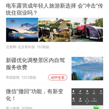
电车露营成年轻人旅游新选择 会“冲击”传
统住宿业吗？
北青网-北京青年报
151跟贴
新疆优化调整景区内自驾
服务收费
界面新闻
1221跟贴
APP专享
微信“撤回”功能，有新变
化！
掌上春城
91跟贴