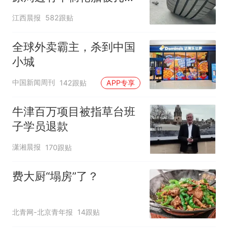
修理店铺换胎价格高达千
江西晨报
582跟贴
元，官方发布情况通报
全球外卖霸主，杀到中国
小城
中国新闻周刊
142跟贴
APP专享
牛津百万项目被指草台班
子学员退款
潇湘晨报
170跟贴
费大厨“塌房”了？
北青网-北京青年报
14跟贴