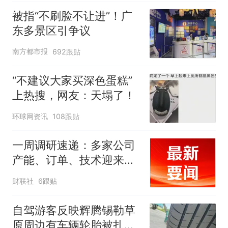
被指“不刷脸不让进”！广
东多景区引争议
南方都市报
692跟贴
“不建议大家买深色蛋糕”
上热搜，网友：天塌了！
环球网资讯
108跟贴
一周调研速递：多家公司
产能、订单、技术迎来突
破，涉及PCB、MLCC、
财联社
6跟贴
算力、CPO等行业
自驾游客反映辉腾锡勒草
原周边有车辆轮胎被扎，