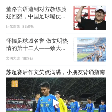
董路言语遭到对方教练质
疑回怼，中国足球嘴仗从
来没输过
比尔盖凯
83跟贴
怀揣足球城名誉 做文明热
情的第十二人——致大连
球迷一封信
文明大连
19跟贴
苏超赛后作文笑点满满，小朋友背诵指南