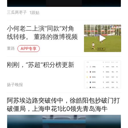
三瓜两枣子
1跟贴
小何老二上演“同款”对角
线转移。 董路的微博视频
董路
APP专享
刚刚，“苏超”积分榜更新
扬子晚报
阿苏埃边路突破传中，徐皓阳包抄破门打
破僵局，上海申花1比0领先青岛海牛