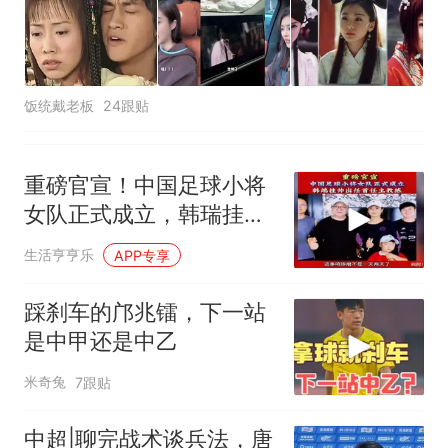
饭统戴老板
24跟贴
重磅官宣！中国足球小将
女队正式成立，韩瑞挂帅
出任首任主教练！
生活亨亨乐
APP专享
踩刹车的邝兆镭，下一站
是中甲还是中乙
米奇兔
7跟贴
中超|聊完战术谈兵法，唐