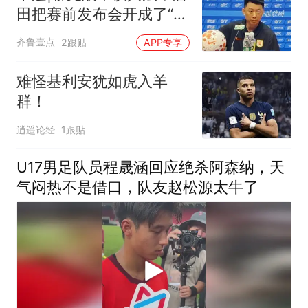
田把赛前发布会开成了“军
师联盟”
齐鲁壹点
2跟贴
APP专享
难怪基利安犹如虎入羊
群！
逍遥论经
1跟贴
U17男足队员程晟涵回应绝杀阿森纳，天
气闷热不是借口，队友赵松源太牛了