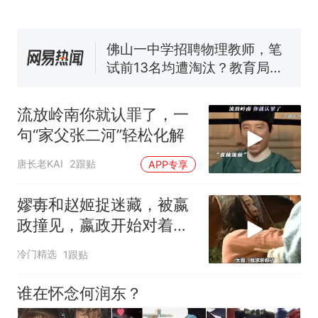
电力部门回应
佛山一中学招聘物理教师，笔
试前13名均遭淘汰？教育局：
已叫停招聘，成立调查组全面
十多万人报名的考试，成绩全
核查
部作废，公平么？
流放岭南你就认罪了，一
“不建议大家买深色蛋糕”上热
搜，网友：天塌了！
句“家父张二河”轻松化解
那个在床头放菜刀的女孩，
热
唐长老KAI
2跟贴
APP专享
因老师一句“跟我回家”改写了
人生
嫪毐和赵姬捉迷藏，被嬴
政撞见，嬴政开始对着母
鸡撒气
冷门精选
1跟贴
谁在怀念何润东？