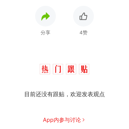
分享
4赞
目前还没有跟贴，欢迎发表观点
那个在床头放菜刀的女孩，
热
因老师一句“跟我回家”改写了
人生
搬家报价570元，搬到楼下
新
App内参与讨论
交5060元才肯搬上楼！女子傻
眼了……
空调24小时开着反而更省电？