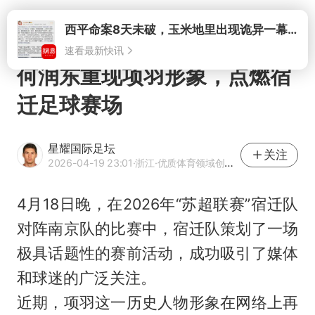
打开
西平命案8天未破，玉米地里出现诡异一幕，我突然想起了欧金中
速看最新快讯
何润东重现项羽形象，点燃宿
迁足球赛场
星耀国际足坛
关注
2026-04-19 23:01
·浙江
·优质体育领域创作者
4月18日晚，在2026年“苏超联赛”宿迁队
对阵南京队的比赛中，宿迁队策划了一场
极具话题性的赛前活动，成功吸引了媒体
和球迷的广泛关注。
近期，项羽这一历史人物形象在网络上再