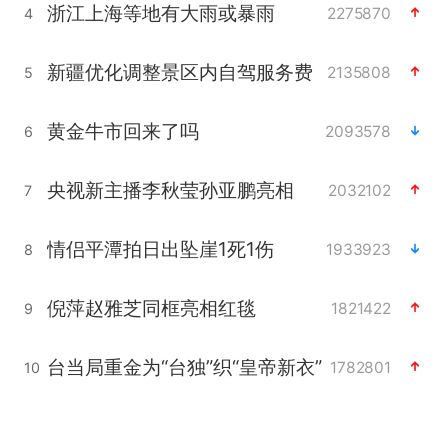
浙江上海等地有大雨或暴雨
2275870
4
新疆优化调整景区内自驾服务费
2135808
5
黄金牛市回来了吗
2093578
6
央视新主播李秋莹孙亚鹏亮相
2032102
7
情侣平潭拍日出坠崖1死1伤
1933923
8
倪萍赵雅芝同框亮相红毯
1821422
9
台当局重金为“台独”织“皇帝新衣”
1782801
10