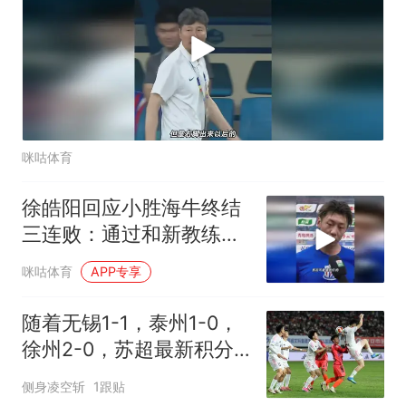
咪咕体育
徐皓阳回应小胜海牛终结
三连败：通过和新教练组
的磨合取得胜利
咪咕体育
APP专享
随着无锡1-1，泰州1-0，
徐州2-0，苏超最新积分
榜出炉
侧身凌空斩
1跟贴