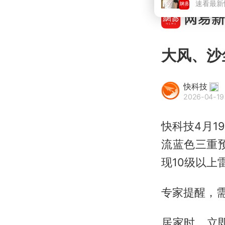
大风、沙
快科技
2026-04-19
快科技4月
流蓝色三重
现10级以上
专家提醒，
居家时，立