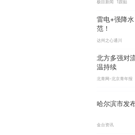
极目新闻
1跟贴
雷电+强降
范！
达州之心通川
北方多强对
温持续
北青网-北京青年报
哈尔滨市发
金台资讯