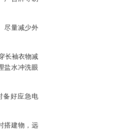
。尽量减少外
，穿长袖衣物减
理盐水冲洗眼
时备好应急电
时搭建物，远