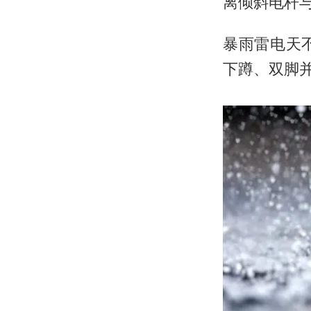
离倾斜电杆
暴雨雷电天
下蹲、双脚