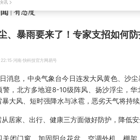
尘、暴雨要来了！专家支招如何防
 22:15
·河南
·快科技官方网易号
19日消息，中央气象台今日连发大风黄色、沙尘
预警，北方多地迎8-10级阵风、扬沙浮尘，华
雷暴大风、短时强降水与冰雹，恶劣天气将持续
需从居家、出行、健康三方面做好防护，降低安
即关闭门窗，加固阳台花盆、空调外机、棚架