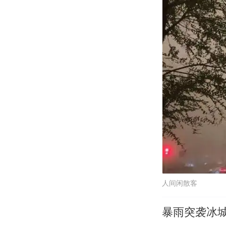
人间闲散客
暴雨突袭冰