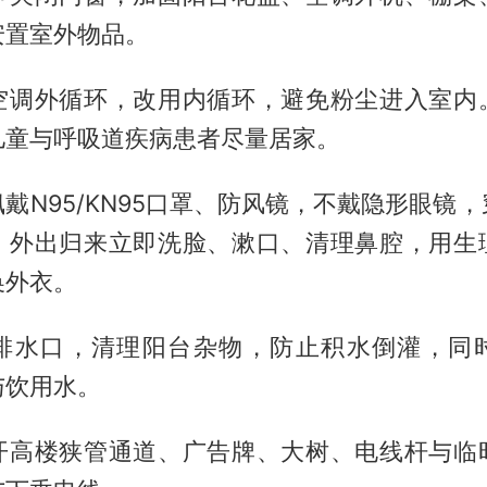
安置室外物品。
空调外循环，改用内循环，避免粉尘进入室内
儿童与呼吸道疾病患者尽量居家。
戴N95/KN95口罩、防风镜，不戴隐形眼镜
。外出归来立即洗脸、漱口、清理鼻腔，用生
换外衣。
排水口，清理阳台杂物，防止积水倒灌，同
与饮用水。
开高楼狭管通道、广告牌、大树、电线杆与临