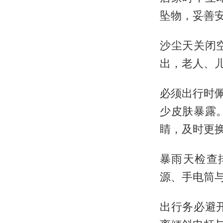
坠物，妥善
沙尘天关闭
出，老人、
必须出行时佩
少皮肤暴露
睛，及时更
暴雨天检查
源、手电筒
出行务必避