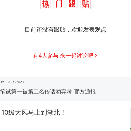
制裁瓜子饺子，美国怕什么？
热
目前还没有跟贴，欢迎发表观点
费大厨“全国小炒肉大王”称号，仅凭视频评出？中
新
应
男子上山采菌偶然发现鸡枞菌窝，原地守1天等它长大：
有4人参与 来一起讨论吧
朵
美国渔民钓获鲨鱼徒手将其拽回大海 目击者直呼震惊
参考消息）
笔试第一被第二名传话劝弃考 官方通报
惊艳！字都飘起来了 博主在田间创作“悬浮字” 网友：
10级大风马上到湖北！
制裁瓜子饺子，美国怕什么？
热