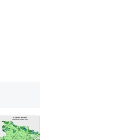
国烹饪协会回
挖了140多
 （视频来源：
真·裸眼3D！